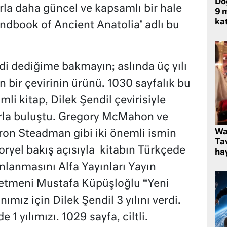
Do
rla daha güncel ve kapsamlı bir hale
9 m
kat
andbook of Ancient Anatolia’ adlı bu
i dediğime bakmayın; aslında üç yılı
n bir çevirinin ürünü. 1030 sayfalık bu
mli kitap, Dilek Şendil çevirisiyle
rla buluştu. Gregory McMahon ve
Wa
on Steadman gibi iki önemli ismin
Ta
oryel bakış açısıyla kitabın Türkçede
hay
nlanmasını Alfa Yayınları Yayın
etmeni Mustafa Küpüşloğlu “Yeni
nımız için Dilek Şendil 3 yılını verdi.
de 1 yılımızı. 1029 sayfa, ciltli.