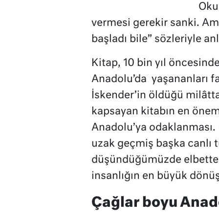
Okum
vermesi gerekir sanki. Am
başladı bile” sözleriyle anl
Kitap, 10 bin yıl öncesind
Anadolu’da yaşananları far
İskender’in öldüğü milât
kapsayan kitabın en önem
Anadolu’ya odaklanması. 
uzak geçmiş başka canlı tü
düşündüğümüzde elbette ç
insanlığın en büyük dönüş
Çağlar boyu Anad