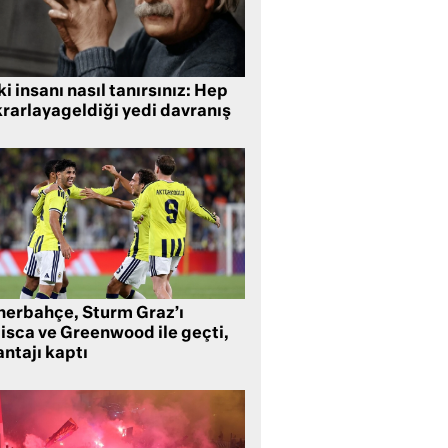
i insanı nasıl tanırsınız: Hep
krarlayageldiği yedi davranış
nerbahçe, Sturm Graz’ı
lisca ve Greenwood ile geçti,
ntajı kaptı