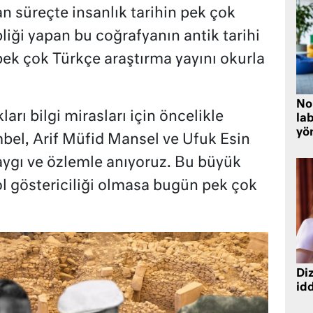
n süreçte insanlık tarihin pek çok
iği yapan bu coğrafyanın antik tarihi
a pek çok Türkçe araştırma yayını okurla
No
arı bilgi mirasları için öncelikle
lab
yö
bel, Arif Müfid Mansel ve Ufuk Esin
saygı ve özlemle anıyoruz. Bu büyük
ol göstericiliği olmasa bugün pek çok
Diz
idd