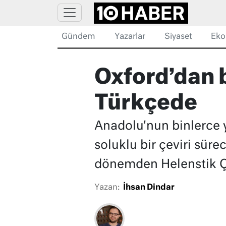
Gündem
Yazarlar
Siyaset
Eko
Oxford’dan b
Türkçede
Anadolu'nun binlerce yı
soluklu bir çeviri sür
dönemden Helenstik Ça
Yazan:
İhsan Dindar