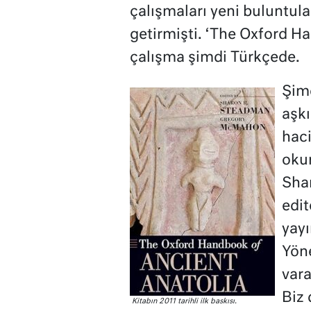
çalışmaları yeni buluntula
getirmişti. ‘The Oxford H
çalışma şimdi Türkçede.
Şimd
aşkı
haci
oku
Shar
edit
yayı
Yön
vara
Biz 
Kitabın 2011 tarihli ilk baskısı.