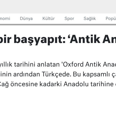
nomi
Dünya
Kültür
Spor
Sağlık
Popü
ir başyapıt: ‘Antik An
llık tarihini anlatan 'Oxford Antik Ana
ecinin ardından Türkçede. Bu kapsamlı ç
ğ öncesine kadarki Anadolu tarihine 