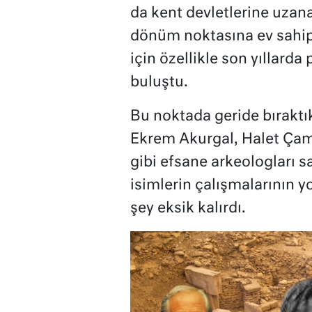
da kent devletlerine uzana
dönüm noktasına ev sahipl
için özellikle son yıllard
buluştu.
Bu noktada geride bıraktıkl
Ekrem Akurgal, Halet Çam
gibi efsane arkeologları 
isimlerin çalışmalarının y
şey eksik kalırdı.