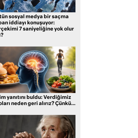
tün sosyal medya bir saçma
pan iddiayı konuşuyor:
çekimi 7 saniyeliğine yok olur
?
im yanıtını buldu: Verdiğimiz
oları neden geri alırız? Çünkü…