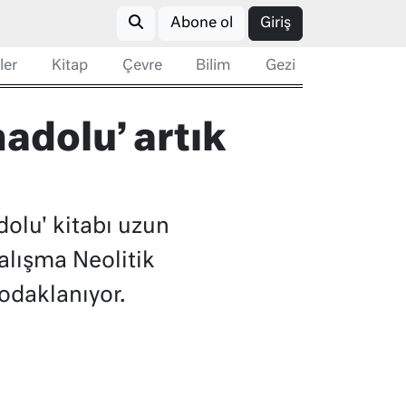
Abone ol
Giriş
ler
Kitap
Çevre
Bilim
Gezi
adolu’ artık
dolu' kitabı uzun
alışma Neolitik
odaklanıyor.