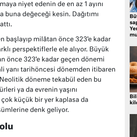
aya niyet edenin de en az 1 ayını
a buna değeceği kesin. Dağıtımı
Bü
sa
attı.
Yer
mu
en başlayıp milâtan önce 323’e kadar
klı perspektiflerle ele alıyor. Büyük
tan önce 323’e kadar geçen dönemi
li yanı tarihöncesi dönemden itibaren
Neolitik döneme tekabül eden bu
rleri ya da evrenin yaşını
Bil
ok küçük bir yer kaplasa da
kil
ümlerine denk geliyor.
olu