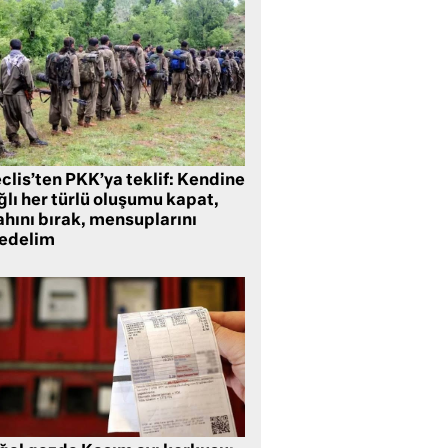
clis’ten PKK’ya teklif: Kendine
lı her türlü oluşumu kapat,
ahını bırak, mensuplarını
fedelim