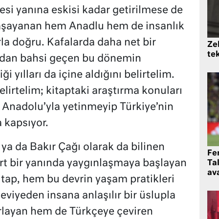
i yanına eskisi kadar getirilmese de
aşayanan hem Anadlu hem de insanlık
rla doğru. Kafalarda daha net bir
Zek
te
ndan bahsi geçen bu dönemin
i yılları da içine aldığını belirtelim.
lirtelim; kitaptaki araştırma konuları
nadolu’yla yetinmeyip Türkiye’nin
a kapsıyor.
 ya da Bakır Çağı olarak da bilinen
Fe
t bir yanında yaygınlaşmaya başlayan
Ta
ava
kitap, hem bu devrin yaşam pratikleri
viyeden insana anlaşılır bir üslupla
ırlayan hem de Türkçeye çeviren