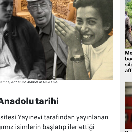
Me
bağ
sil
af
Çambe, Arif Müfid Mansel ve Ufuk Esin.
Anadolu tarihi
sitesi Yayınevi tarafından yayınlanan
ımız isimlerin başlatıp ilerlettiği