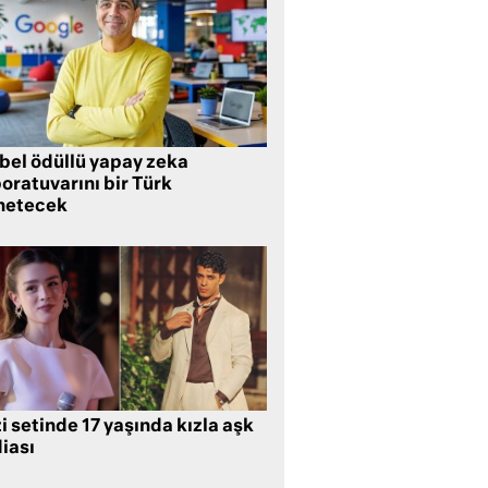
bel ödüllü yapay zeka
oratuvarını bir Türk
netecek
i setinde 17 yaşında kızla aşk
iası