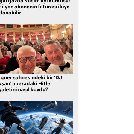
ğal gazda Kasım ayı korkusu:
ilyon abonenin faturası ikiye
lanabilir
gner sahnesindeki bir ‘DJ
vşan’ operadaki Hitler
aletini nasıl kovdu?