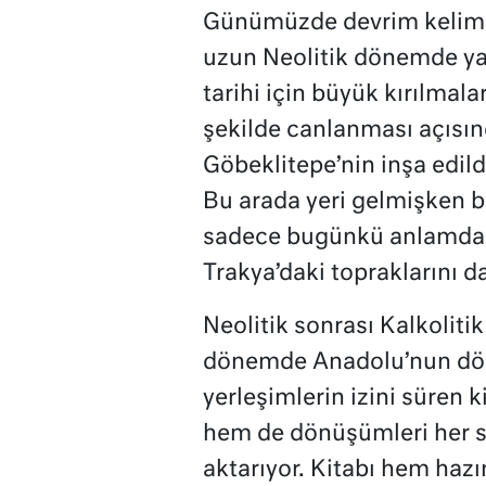
Günümüzde devrim kelimes
uzun Neolitik dönemde y
tarihi için büyük kırılmala
şekilde canlanması açısı
Göbeklitepe’nin inşa edildiğ
Bu arada yeri gelmişken be
sadece bugünkü anlamda A
Trakya’daki topraklarını d
Neolitik sonrası Kalkolitik
dönemde Anadolu’nun dör
yerleşimlerin izini süren 
hem de dönüşümleri her se
aktarıyor. Kitabı hem haz