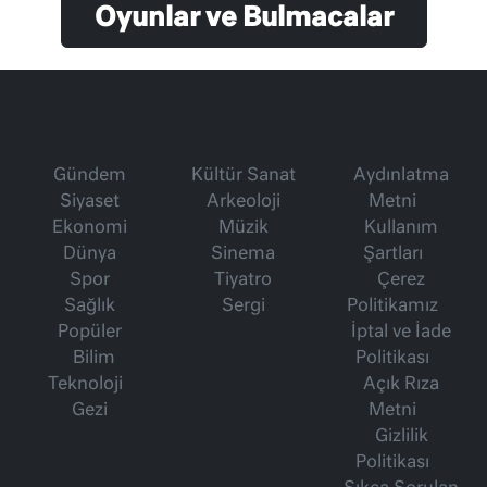
Oyunlar ve Bulmacalar
Gündem
Kültür Sanat
Aydınlatma
Siyaset
Arkeoloji
Metni
Ekonomi
Müzik
Kullanım
Dünya
Sinema
Şartları
Spor
Tiyatro
Çerez
Sağlık
Sergi
Politikamız
Popüler
İptal ve İade
Bilim
Politikası
Teknoloji
Açık Rıza
Gezi
Metni
Gizlilik
Politikası