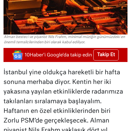
Alman besteci ve piyanist Nils Frahm, minimal müziğin günümüzdeki en
önemli temsilcilerinden biri olarak kabul ediliyor.
Takip Et
10Haber'i Google'da takip edin
İstanbul yine oldukça hareketli bir hafta
sonuna merhaba diyor. Kentin her iki
yakasına yayılan etkinliklerde radarımıza
takılanları sıralamaya başlayalım.
Haftanın en özel etkinliklerinden biri
Zorlu PSM’de gerçekleşecek. Alman
piyanist Nils Frahm yaklaşık dört yıl