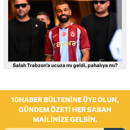
Salah Trabzon’a ucuza mı geldi, pahalıya mı?
10HABER BÜLTENINE ÜYE OLUN,
GÜNDEM ÖZETI HER SABAH
MAILINIZE GELSIN.