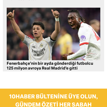
Fenerbahçe’nin bir ayda gönderdiği futbolcu
125 milyon avroya Real Madrid’e gitti
10HABER BÜLTENINE ÜYE OLUN,
GÜNDEM ÖZETI HER SABAH