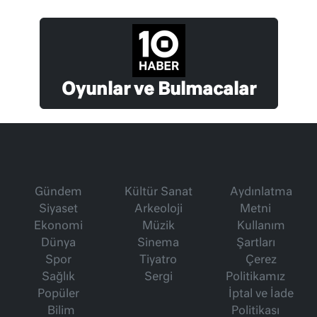
Oyunlar ve Bulmacalar
Gündem
Kültür Sanat
Aydınlatma
Siyaset
Arkeoloji
Metni
Ekonomi
Müzik
Kullanım
Dünya
Sinema
Şartları
Spor
Tiyatro
Çerez
Sağlık
Sergi
Politikamız
Popüler
İptal ve İade
Bilim
Politikası