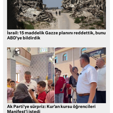
İsrail: 15 maddelik Gazze planını reddettik, bunu
ABD’ye bildirdik
Ak Parti’ye sürpriz: Kur’an kursu öğrencileri
Manifest’i istedi