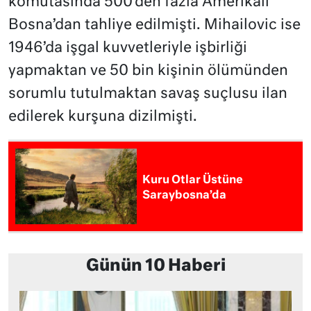
komutasında 500’den fazla Amerikalı
Bosna’dan tahliye edilmişti. Mihailovic ise
1946’da işgal kuvvetleriyle işbirliği
yapmaktan ve 50 bin kişinin ölümünden
sorumlu tutulmaktan savaş suçlusu ilan
edilerek kurşuna dizilmişti.
Kuru Otlar Üstüne
Saraybosna’da
Günün 10 Haberi