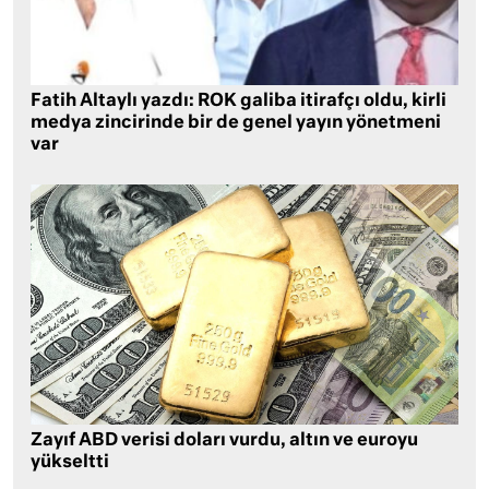
Fatih Altaylı yazdı: ROK galiba itirafçı oldu, kirli
medya zincirinde bir de genel yayın yönetmeni
var
Zayıf ABD verisi doları vurdu, altın ve euroyu
yükseltti