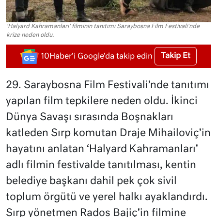
'Halyard Kahramanları' filminin tanıtımı Saraybosna Film Festivali'nde
krize neden oldu.
Takip Et
10Haber'i Google'da takip edin
29. Saraybosna Film Festivali’nde tanıtımı
yapılan film tepkilere neden oldu. İkinci
Dünya Savaşı sırasında Boşnakları
katleden Sırp komutan Draje Mihailoviç’in
hayatını anlatan ‘Halyard Kahramanları’
adlı filmin festivalde tanıtılması, kentin
belediye başkanı dahil pek çok sivil
toplum örgütü ve yerel halkı ayaklandırdı.
Sırp yönetmen Rados Bajiç’in filmine