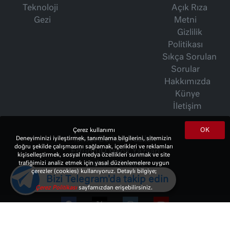
Teknoloji
Açık Rıza
Gezi
Metni
Gizlilik
Politikası
Sıkça Sorulan
Sorular
Hakkımızda
Künye
İletişim
OK
Çerez kullanımı
Deneyiminizi iyileştirmek, tanımlama bilgilerini, sitemizin
İsmet Berkan Yazıları
doğru şekilde çalışmasını sağlamak, içerikleri ve reklamları
Ertuğrul Özkök Yazıları
kişiselleştirmek, sosyal medya özellikleri sunmak ve site
trafiğimizi analiz etmek için yasal düzenlemelere uygun
Haftalık Gazete
çerezler (cookies) kullanıyoruz. Detaylı bilgiye;
Bizi Telegram'da takip edin
Çerez Politikası
sayfamızdan erişebilirsiniz.
© 2023 Copyright:
10Haber