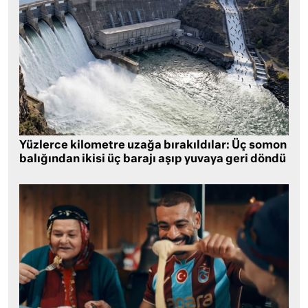
Yüzlerce kilometre uzağa bırakıldılar: Üç somon
balığından ikisi üç barajı aşıp yuvaya geri döndü