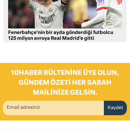
Fenerbahçe’nin bir ayda gönderdiği futbolcu
125 milyon avroya Real Madrid’e gitti
10HABER BÜLTENINE ÜYE OLUN,
GÜNDEM ÖZETI HER SABAH
MAILINIZE GELSIN.
Kaydet