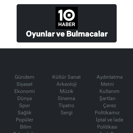
Oyunlar ve Bulmacalar
Gündem
Kültür Sanat
Aydınlatma
Siyaset
Arkeoloji
Metni
Ekonomi
Müzik
Kullanım
Dünya
Sinema
Şartları
Spor
Tiyatro
Çerez
Sağlık
Sergi
Politikamız
Popüler
İptal ve İade
Bilim
Politikası