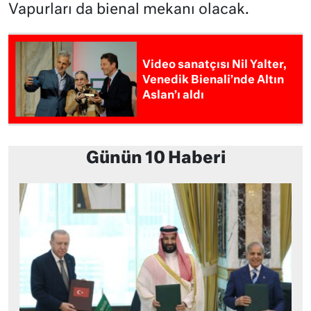
Vapurları da bienal mekanı olacak.
Video sanatçısı Nil Yalter,
Venedik Bienali’nde Altın
Aslan’ı aldı
Günün 10 Haberi