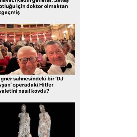
 havacı kadın general: Savaş
lotluğu için doktor olmaktan
zgeçmiş
gner sahnesindeki bir ‘DJ
vşan’ operadaki Hitler
aletini nasıl kovdu?