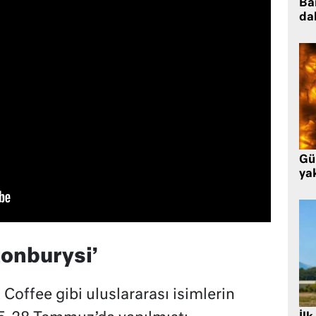
Ba
da
Gü
ya
tonburysi’
Coffee gibi uluslararası isimlerin