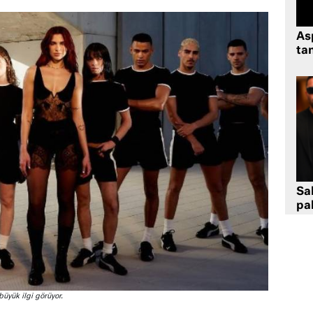
As
tan
Sa
pa
büyük ilgi görüyor.