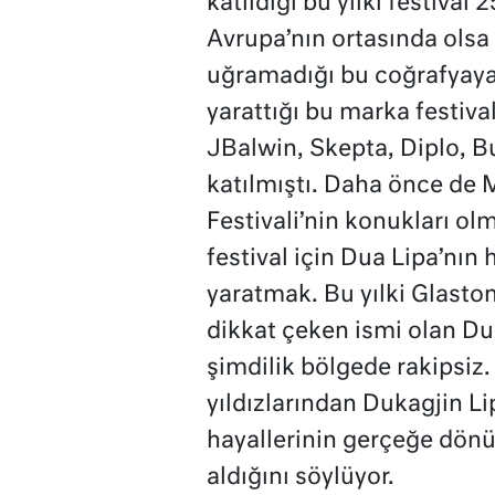
katıldığı bu yılki festiva
Avrupa’nın ortasında olsa
uğramadığı bu coğrafyaya 
yarattığı bu marka festiva
JBalwin, Skepta, Diplo, Bu
katılmıştı. Daha önce de M
Festivali’nin konukları ol
festival için Dua Lipa’nın
yaratmak. Bu yılki Glaston
dikkat çeken ismi olan Du
şimdilik bölgede rakipsiz
yıldızlarından Dukagjin Lip
hayallerinin gerçeğe dönü
aldığını söylüyor.