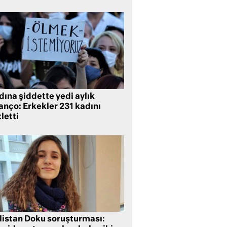
ına şiddette yedi aylık
anço: Erkekler 231 kadını
letti
listan Doku soruşturması: