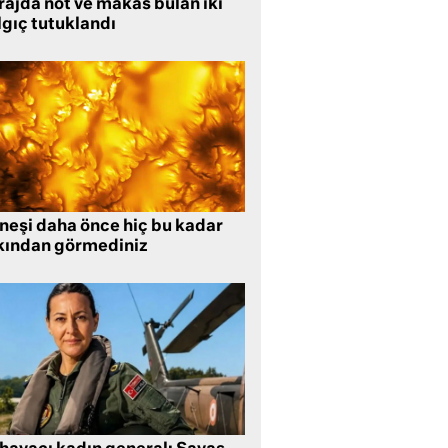
rajda not ve makas bulan iki
lgıç tutuklandı
neşi daha önce hiç bu kadar
kından görmediniz