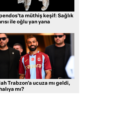
pendos’ta müthiş keşif: Sağlık
rısı ile oğlu yan yana
lah Trabzon’a ucuza mı geldi,
halıya mı?