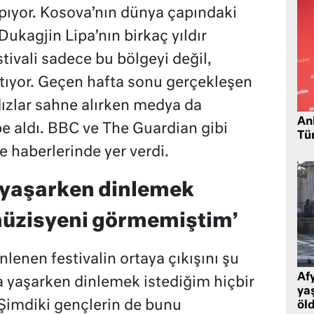
apıyor. Kosova’nın dünya çapındaki
Dukagjin Lipa’nın birkaç yıldır
tivali sadece bu bölgeyi değil,
tıyor. Geçen hafta sonu gerçekleşen
ldızlar sahne alırken medya da
Ank
e aldı. BBC ve The Guardian gibi
Tü
e haberlerinde yer verdi.
 yaşarken dinlemek
 müzisyeni görmemiştim’
nlenen festivalin ortaya çıkışını şu
Af
da yaşarken dinlemek istediğim hiçbir
ya
imdiki gençlerin de bunu
öl