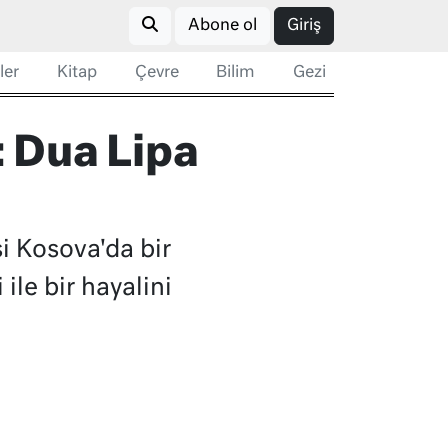
Abone ol
Giriş
ler
Kitap
Çevre
Bilim
Gezi
: Dua Lipa
si Kosova'da bir
ile bir hayalini