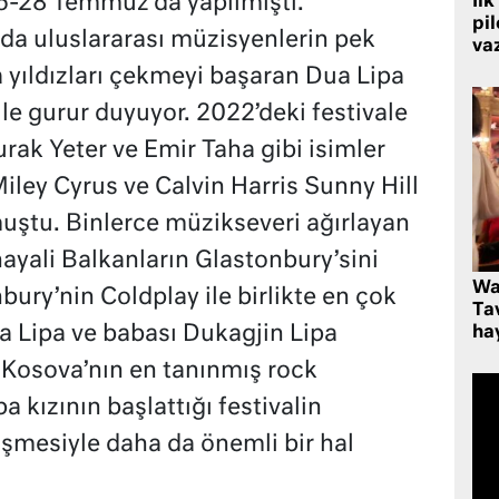
l 25-28 Temmuz’da yapılmıştı.
İlk
pi
 da uluslararası müzisyenlerin pek
va
yıldızları çekmeyi başaran Dua Lipa
lle gurur duyuyor. 2022’deki festivale
rak Yeter ve Emir Taha gibi isimler
iley Cyrus ve Calvin Harris Sunny Hill
muştu. Binlerce müzikseveri ağırlayan
 hayali Balkanların Glastonbury’sini
Wa
bury’nin Coldplay ile birlikte en çok
Ta
a Lipa ve babası Dukagjin Lipa
hay
. Kosova’nın en tanınmış rock
a kızının başlattığı festivalin
şmesiyle daha da önemli bir hal