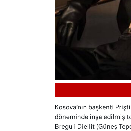
Kosova’nın başkenti Prişt
döneminde inşa edilmiş to
Bregu i Diellit (Güneş Tepe