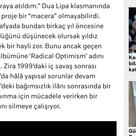
aya atıldım.” Dua Lipa klasmanında
u proje bir “macera” olmayabilirdi.
afyada bundan birkaç yıl öncesine
üğünü düşünecek olursak yıldız
ek bir hayli zor. Bunu ancak geçen
albümüne ‘Radical Optimism’ adını
Kad
bil
i. Zira 1999’daki iç savaş sonrası
kat
da hâlâ yapısal sorunlar devam
deki bağımsızlık ilânı sonrasında bir
ınma için mücadele verirken bir
nı silmeye çalışıyor.
Gü