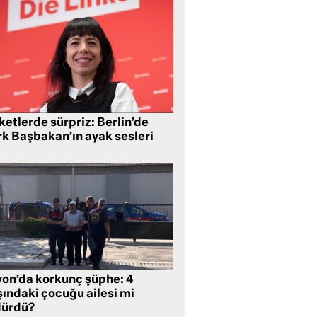
etlerde sürpriz: Berlin’de
rk Başbakan’ın ayak sesleri
yon’da korkunç şüphe: 4
şındaki çocuğu ailesi mi
dürdü?