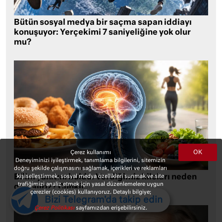
Bütün sosyal medya bir saçma sapan iddiayı
konuşuyor: Yerçekimi 7 saniyeliğine yok olur
mu?
OK
Çerez kullanımı
Deneyiminizi iyileştirmek, tanımlama bilgilerini, sitemizin
doğru şekilde çalışmasını sağlamak, içerikleri ve reklamları
Bilim yanıtını buldu: Verdiğimiz kiloları neden
kişiselleştirmek, sosyal medya özellikleri sunmak ve site
trafiğimizi analiz etmek için yasal düzenlemelere uygun
geri alırız? Çünkü…
çerezler (cookies) kullanıyoruz. Detaylı bilgiye;
Bizi Telegram'da takip edin
Çerez Politikası
sayfamızdan erişebilirsiniz.