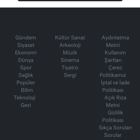
Gündem
Kültür Sanat
Aydınlatma
Siyaset
Arkeoloji
Metni
Ekonomi
Müzik
Kullanım
Dünya
Sinema
Şartları
Spor
Tiyatro
Çerez
Sağlık
Sergi
Politikamız
Popüler
İptal ve İade
Bilim
Politikası
Teknoloji
Açık Rıza
Gezi
Metni
Gizlilik
Politikası
Sıkça Sorulan
Sorular