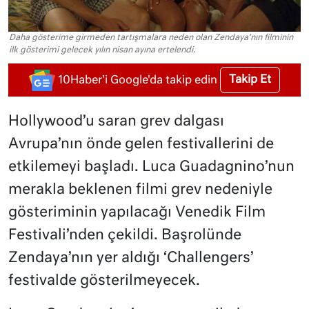
Daha gösterime girmeden tartışmalara neden olan Zendaya'nın filminin
ilk gösterimi gelecek yılın nisan ayına ertelendi.
Takip Et
10Haber'i Google'da takip edin
Hollywood’u saran grev dalgası
Avrupa’nın önde gelen festivallerini de
etkilemeyi başladı. Luca Guadagnino’nun
merakla beklenen filmi grev nedeniyle
gösteriminin yapılacağı Venedik Film
Festivali’nden çekildi. Başrolünde
Zendaya’nın yer aldığı ‘Challengers’
festivalde gösterilmeyecek.