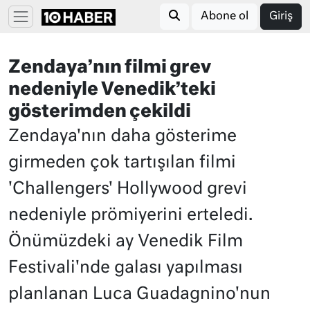
Abone ol
Giriş
Zendaya’nın filmi grev
nedeniyle Venedik’teki
gösterimden çekildi
Zendaya'nın daha gösterime
girmeden çok tartışılan filmi
'Challengers' Hollywood grevi
nedeniyle prömiyerini erteledi.
Önümüzdeki ay Venedik Film
Festivali'nde galası yapılması
planlanan Luca Guadagnino'nun