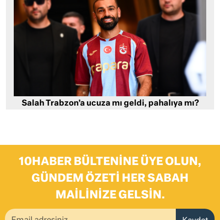
Salah Trabzon’a ucuza mı geldi, pahalıya mı?
10HABER BÜLTENINE ÜYE OLUN,
GÜNDEM ÖZETI HER SABAH
MAILINIZE GELSIN.