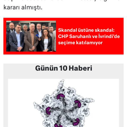
kararı almıştı.
Skandal üstüne skandal:
CHP Saruhanlı ve İvrindi’de
seçime katılamıyor
Günün 10 Haberi