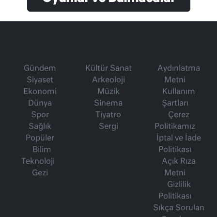
Gündem
Kültür Sanat
Aydınlatma
Siyaset
Arkeoloji
Metni
Ekonomi
Müzik
Kullanım
Dünya
Sinema
Şartları
Spor
Tiyatro
Çerez
Sağlık
Sergi
Politikamız
Popüler
İptal ve İade
Bilim
Politikası
Teknoloji
Açık Rıza
Gezi
Metni
Gizlilik
Politikası
Sıkça Sorulan