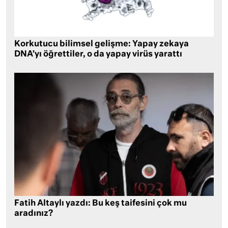
Korkutucu bilimsel gelişme: Yapay zekaya
DNA’yı öğrettiler, o da yapay virüs yarattı
Fatih Altaylı yazdı: Bu keş taifesini çok mu
aradınız?