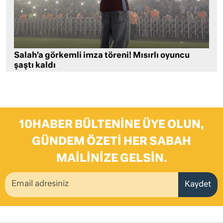
Salah’a görkemli imza töreni! Mısırlı oyuncu
şaştı kaldı
10HABER BÜLTENINE ÜYE OLUN,
GÜNDEM ÖZETI HER SABAH
MAILINIZE GELSIN.
Kaydet