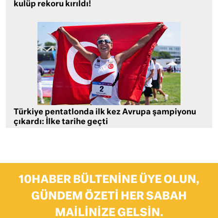
kulüp rekoru kırıldı!
Türkiye pentatlonda ilk kez Avrupa şampiyonu
çıkardı: İlke tarihe geçti
10HABER BÜLTENINE ÜYE OLUN,
GÜNDEM ÖZETI HER SABAH
MAILINIZE GELSIN.