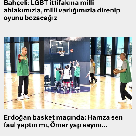
Bahçeli: LGBT ittifakına milli
ahlakımızla, milli varlığımızla direnip
oyunu bozacağız
Erdoğan basket maçında: Hamza sen
faul yaptın mı, Ömer yap sayını…