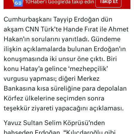
Takip Et
10Haber'i Google'da takip edin
Cumhurbaşkanı Tayyip Erdoğan dün
akşam CNN Türk’te Hande Fırat ile Ahmet
Hakan’ın sorularını yanıtladı. Gündeme
ilişkin açıklamalarda bulunan Erdoğan’ın
konuşmasında iki unsur öne çıktı. Biri
konu Hatay’a gelince ‘mezhepçilik’
vurgusu yapması; diğeri Merkez
Bankasına kısa süreliğine para depolalan
Körfez ülkelerine seçimden sonra
teşekkür ziyareti yapacağını açıklaması.
Yavuz Sultan Selim Köprüsü’nden
bahseden Erdoğan, “Kılıçdaroğlu gibi