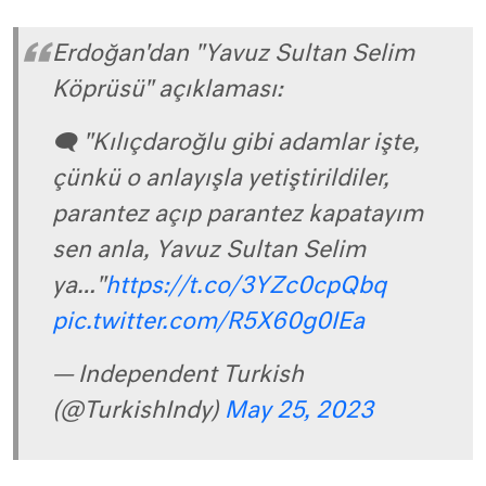
Erdoğan'dan "Yavuz Sultan Selim
Köprüsü" açıklaması:
🗨️ "Kılıçdaroğlu gibi adamlar işte,
çünkü o anlayışla yetiştirildiler,
parantez açıp parantez kapatayım
sen anla, Yavuz Sultan Selim
ya…"
https://t.co/3YZc0cpQbq
pic.twitter.com/R5X60g0IEa
— Independent Turkish
(@TurkishIndy)
May 25, 2023