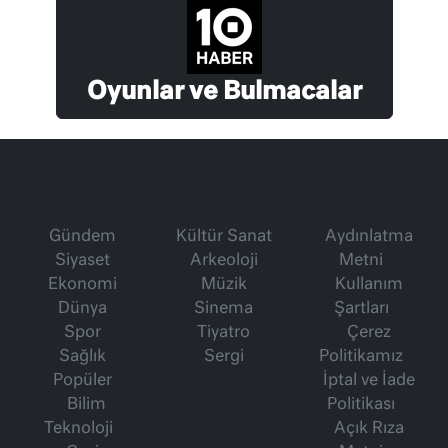
Oyunlar ve Bulmacalar
Gündem
Kültür Sanat
Aydınlatma
Siyaset
Arkeoloji
Metni
Ekonomi
Müzik
Kullanım
Dünya
Sinema
Şartları
Spor
Tiyatro
Çerez
Sağlık
Sergi
Politikamız
Popüler
İptal ve İade
Bilim
Politikası
Teknoloji
Açık Rıza