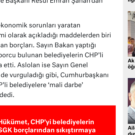
iye Başkanı Resul Emrah Şahan’dan
ilg
 ekonomik sorunları yaratan
mi olarak açıkladığı maddelerden biri
an borçları. Sayın Bakan yaptığı
borcu bulunan belediyelerin CHP’li
Ak 
 etti. Aslolan ise Sayın Genel
öğr
 de vurguladığı gibi, Cumhurbaşkanı
’li belediyelere ‘mali darbe’
dedi.
Hükümet, CHP’yi belediyelerin
Ai
SGK borçlarından sıkıştırmaya
du