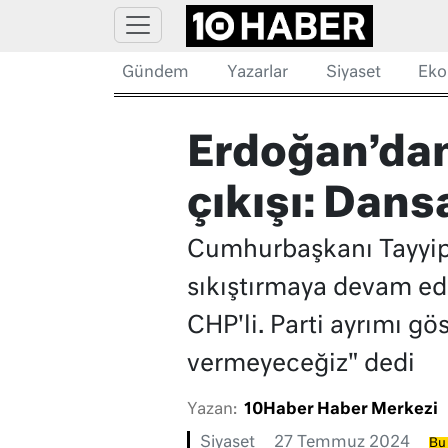
Gündem
Yazarlar
Siyaset
Eko
Erdoğan’dan
çıkışı: Dans
Cumhurbaşkanı Tayyip 
sıkıştırmaya devam edi
CHP'li. Parti ayrımı g
vermeyeceğiz" dedi
Yazan:
10Haber Haber Merkezi
Siyaset
27 Temmuz 2024
Bu 