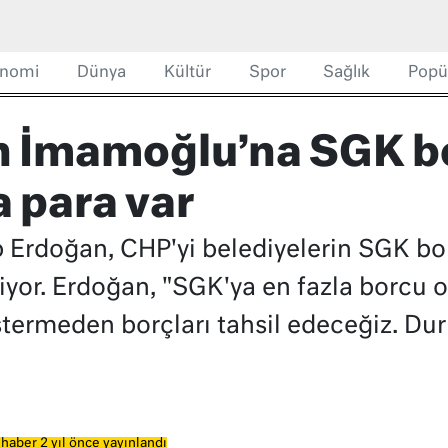
nomi
Dünya
Kültür
Spor
Sağlık
Popü
 İmamoğlu’na SGK bo
a para var
Erdoğan, CHP'yi belediyelerin SGK bor
yor. Erdoğan, "SGK'ya en fazla borcu ol
östermeden borçları tahsil edeceğiz. D
haber 2 yıl önce yayınlandı