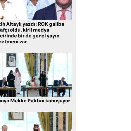
ih Altaylı yazdı: ROK galiba
rafçı oldu, kirli medya
cirinde bir de genel yayın
netmeni var
nya Mekke Paktını konuşuyor