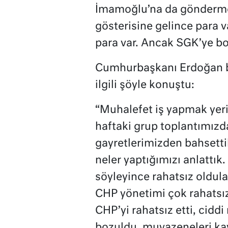
İmamoğlu’na da gönderme 
gösterisine gelince para v
para var. Ancak SGK’ye bo
Cumhurbaşkanı Erdoğan be
ilgili şöyle konuştu:
“Muhalefet iş yapmak yeri
haftaki grup toplantımızda
gayretlerimizden bahsettik
neler yaptığımızı anlattık
söyleyince rahatsız oldula
CHP yönetimi çok rahatsız 
CHP’yi rahatsız etti, ciddi
bozuldu, muvazeneleri ka