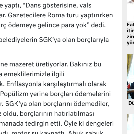
yaptı, “Dans gösterisine, vals
ar. Gazetecilere Roma turu yaptırırken
rç ödemeye gelince para yok” dedi.
Fat
iti
zin
lediyelerin SGK’ya olan borçlarıyla
yö
ne mazeret üretiyorlar. Bakınız bu
 emeklilerimizle ilgili
. Enflasyonla karşılaştırmalı olarak
. Popülizm yerine borçları ödemelerini
r. SGK’ya olan borçlarını ödemediler,
Dü
oldu, borçlarının hatırlatılması
 manada tedirgin etti. Öyle ki dengeleri
ydı, motor su kaynattı. Abuk sabuk