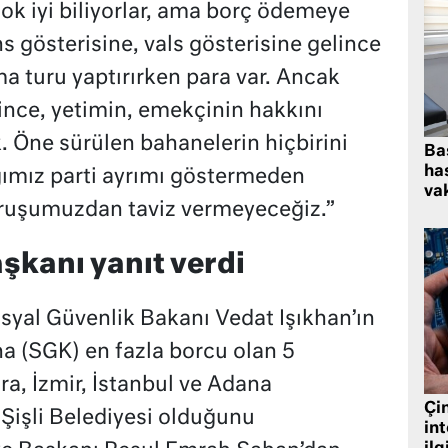
ok iyi biliyorlar, ama borç ödemeye
ns gösterisine, vals gösterisine gelince
a turu yaptırırken para var. Ancak
nce, yetimin, emekçinin hakkını
 Öne sürülen bahanelerin hiçbirini
Ba
has
ğımız parti ayrımı göstermeden
vak
uruşumuzdan taviz vermeyeceğiz.”
şkanı yanıt verdi
yal Güvenlik Bakanı Vedat Işıkhan’ın
a (SGK) en fazla borcu olan 5
ra, İzmir, İstanbul ve Adana
Çin
 Şişli Belediyesi olduğunu
in