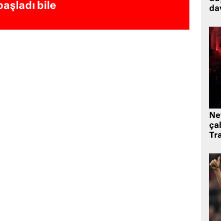
başladı bile
dav
Ne
çal
Tr