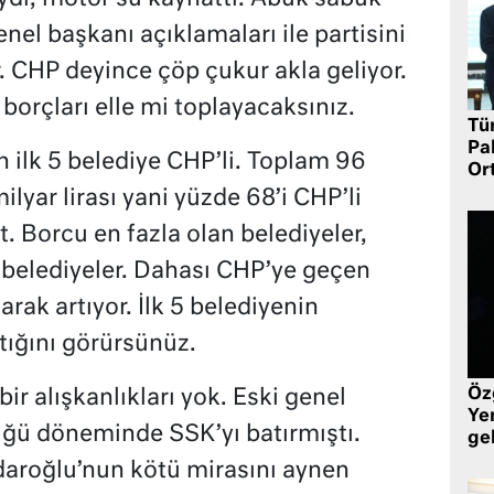
enel başkanı açıklamaları ile partisini
 CHP deyince çöp çukur akla geliyor.
orçları elle mi toplayacaksınız.
Tü
Pa
 ilk 5 belediye CHP’li. Toplam 96
Or
milyar lirası yani yüzde 68’i CHP’li
it. Borcu en fazla olan belediyeler,
 belediyeler. Dahası CHP’ye geçen
rak artıyor. İlk 5 belediyenin
tığını görürsünüz.
Öz
ir alışkanlıkları yok. Eski genel
Yen
üğü döneminde SSK’yı batırmıştı.
ge
çdaroğlu’nun kötü mirasını aynen