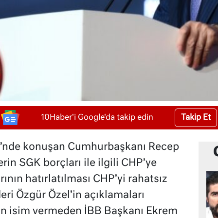
Takip Et
10Haber'i Google'da takip edin
eni’nde konuşan Cumhurbaşkanı Recep
rin SGK borçları ile ilgili CHP’ye
ının hatırlatılması CHP’yi rahatsız
deri Özgür Özel’in açıklamaları
n isim vermeden İBB Başkanı Ekrem