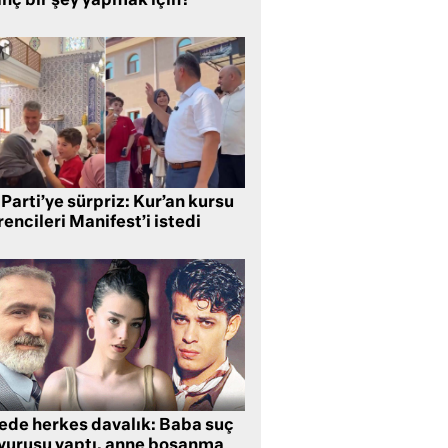
inç bir şey yapmak için?
Parti’ye sürpriz: Kur’an kursu
encileri Manifest’i istedi
lede herkes davalık: Baba suç
yurusu yaptı, anne boşanma