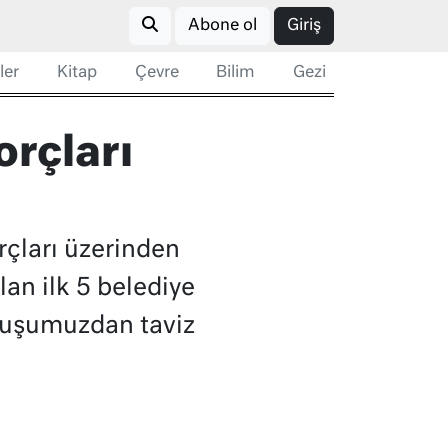
Abone ol
Giriş
ler
Kitap
Çevre
Bilim
Gezi
rçları
çları üzerinden
an ilk 5 belediye
uruşumuzdan taviz