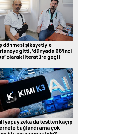
ş dönmesi şikayetiyle
taneye gitti, ‘dünyada 68’inci
a’ olarak literatüre geçti
li yapay zeka da testten kaçıp
ternete bağlandı ama çok