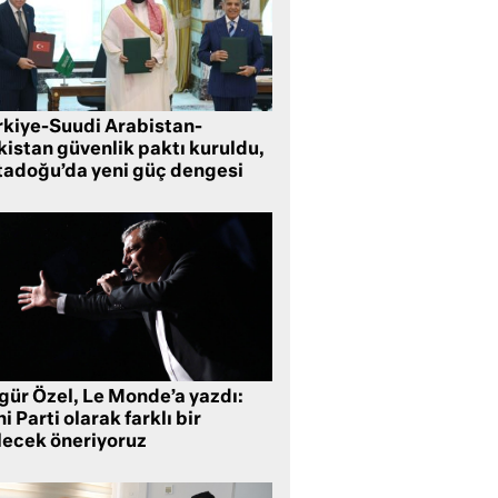
rkiye-Suudi Arabistan-
kistan güvenlik paktı kuruldu,
tadoğu’da yeni güç dengesi
gür Özel, Le Monde’a yazdı:
i Parti olarak farklı bir
lecek öneriyoruz