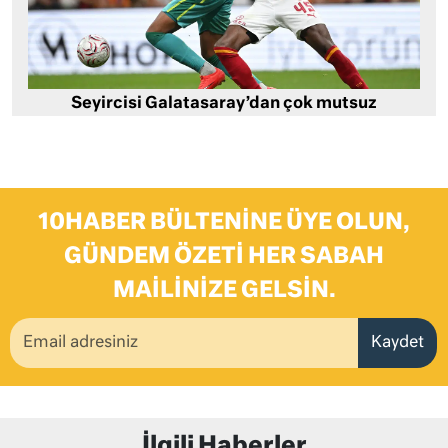
Seyircisi Galatasaray’dan çok mutsuz
10HABER BÜLTENINE ÜYE OLUN,
GÜNDEM ÖZETI HER SABAH
MAILINIZE GELSIN.
Kaydet
İlgili Haberler