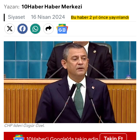
Yazan:
10Haber Haber Merkezi
Siyaset
16 Nisan 2024
Bu haber 2 yıl önce yayınlandı
CHP lideri Özgür Özel.
Takip Et
10Haber'i Google'da takip edin