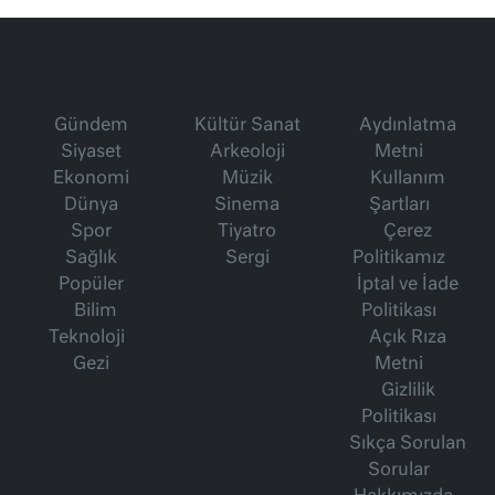
Gündem
Kültür Sanat
Aydınlatma
Siyaset
Arkeoloji
Metni
Ekonomi
Müzik
Kullanım
Dünya
Sinema
Şartları
Spor
Tiyatro
Çerez
Sağlık
Sergi
Politikamız
Popüler
İptal ve İade
Bilim
Politikası
Teknoloji
Açık Rıza
Gezi
Metni
Gizlilik
Politikası
Sıkça Sorulan
Sorular