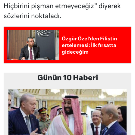
Hiçbirini pişman etmeyeceğiz” diyerek
sözlerini noktaladı.
Özgür Özel’den Filistin
ertelemesi: İlk fırsatta
gideceğim
Günün 10 Haberi