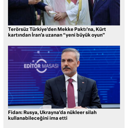
Terörsüz Türkiye’den Mekke Paktı’na, Kürt
kartından İran’a uzanan “yeni büyük oyun”
Fidan: Rusya, Ukrayna’da nükleer silah
kullanabileceğini ima etti