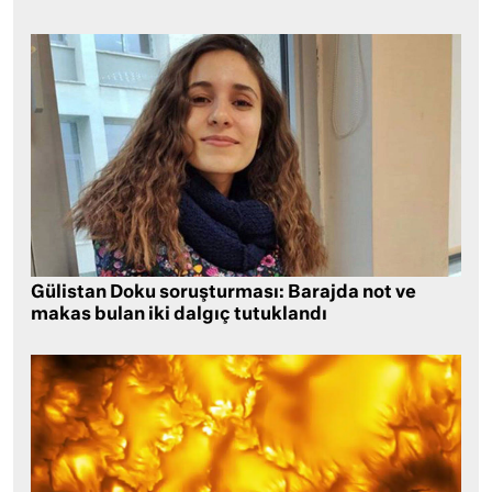
Gülistan Doku soruşturması: Barajda not ve
makas bulan iki dalgıç tutuklandı