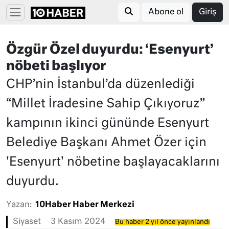
Abone ol
Giriş
Özgür Özel duyurdu: ‘Esenyurt’
nöbeti başlıyor
CHP’nin İstanbul’da düzenlediği
“Millet İradesine Sahip Çıkıyoruz”
kampının ikinci gününde Esenyurt
Belediye Başkanı Ahmet Özer için
'Esenyurt' nöbetine başlayacaklarını
duyurdu.
Yazan:
10Haber Haber Merkezi
Siyaset
3 Kasım 2024
Bu haber 2 yıl önce yayınlandı