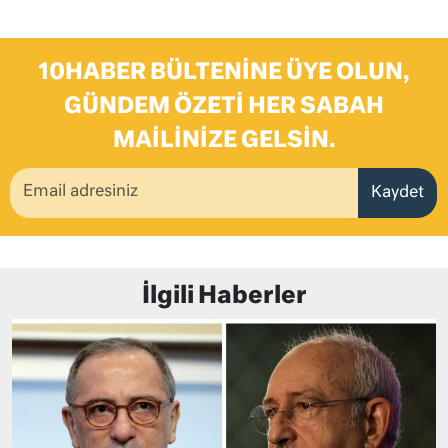
10HABER BÜLTENINE ÜYE OLUN,
GÜNDEM ÖZETI HER SABAH
MAILINIZE GELSIN.
Kaydet
İlgili Haberler