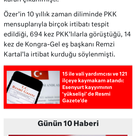
Özer’in 10 yıllık zaman diliminde PKK
mensuplarıyla birçok irtibatı tespit
edildiği, 694 kez PKK’lılarla görüştüğü, 14
kez de Kongra-Gel eş başkanı Remzi
Kartal’la irtibat kurduğu söylenmişti.
15 ile vali yardımcısı ve 121
ilçeye kaymakam atandı:
Esenyurt kayyımının
‘yükselişi’ de Resmi
Gazete’de
Günün 10 Haberi