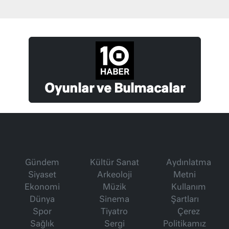
Oyunlar ve Bulmacalar
Gündem
Kültür Sanat
Aydınlatma
Siyaset
Arkeoloji
Metni
Ekonomi
Müzik
Kullanım
Dünya
Sinema
Şartları
Spor
Tiyatro
Çerez
Sağlık
Sergi
Politikamız