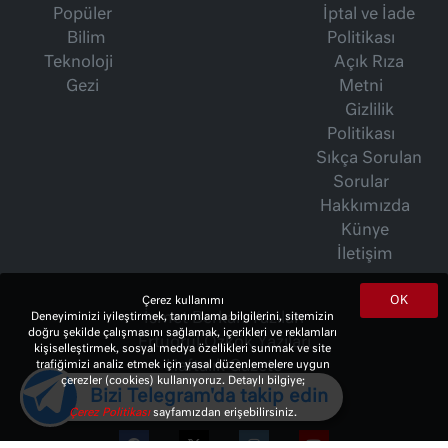
Popüler
İptal ve İade
Bilim
Politikası
Teknoloji
Açık Rıza
Gezi
Metni
Gizlilik
Politikası
Sıkça Sorulan
Sorular
Hakkımızda
Künye
İletişim
OK
Çerez kullanımı
İsmet Berkan Yazıları
Deneyiminizi iyileştirmek, tanımlama bilgilerini, sitemizin
doğru şekilde çalışmasını sağlamak, içerikleri ve reklamları
Ertuğrul Özkök Yazıları
kişiselleştirmek, sosyal medya özellikleri sunmak ve site
Haftalık Gazete
trafiğimizi analiz etmek için yasal düzenlemelere uygun
çerezler (cookies) kullanıyoruz. Detaylı bilgiye;
Bizi Telegram'da takip edin
Çerez Politikası
sayfamızdan erişebilirsiniz.