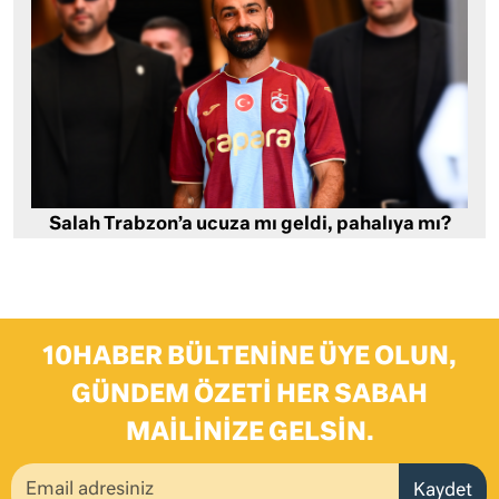
Salah Trabzon’a ucuza mı geldi, pahalıya mı?
10HABER BÜLTENINE ÜYE OLUN,
GÜNDEM ÖZETI HER SABAH
MAILINIZE GELSIN.
Kaydet