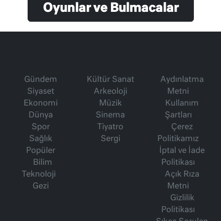
Oyunlar ve Bulmacalar
Gündem
Kültür Sanat
Aydınlatma
Siyaset
Arkeoloji
Metni
Ekonomi
Müzik
Kullanım
Dünya
Sinema
Şartları
Spor
Tiyatro
Çerez
Sağlık
Sergi
Politikamız
Popüler
İptal ve İade
Bilim
Politikası
Teknoloji
Açık Rıza
Gezi
Metni
Gizlilik
Politikası