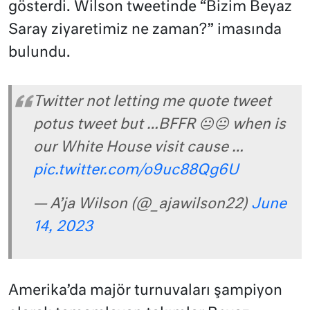
gösterdi. Wilson tweetinde “Bizim Beyaz
Saray ziyaretimiz ne zaman?” imasında
bulundu.
Twitter not letting me quote tweet
potus tweet but …BFFR 😐😐 when is
our White House visit cause …
pic.twitter.com/o9uc88Qg6U
— A’ja Wilson (@_ajawilson22)
June
14, 2023
Amerika’da majör turnuvaları şampiyon