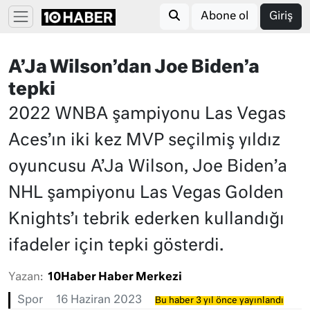
Abone ol
Giriş
A’Ja Wilson’dan Joe Biden’a
tepki
2022 WNBA şampiyonu Las Vegas
Aces’ın iki kez MVP seçilmiş yıldız
oyuncusu A’Ja Wilson, Joe Biden’a
NHL şampiyonu Las Vegas Golden
Knights’ı tebrik ederken kullandığı
ifadeler için tepki gösterdi.
Yazan:
10Haber Haber Merkezi
Spor
16 Haziran 2023
Bu haber 3 yıl önce yayınlandı