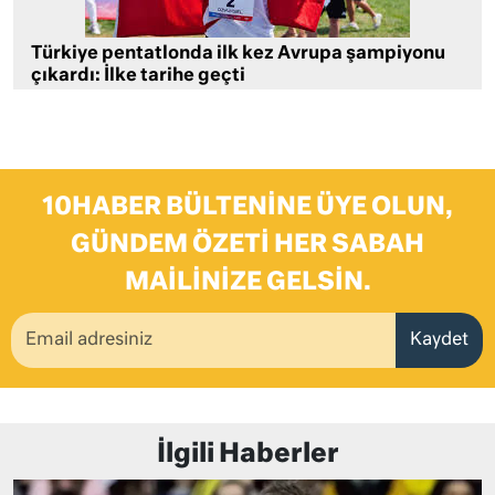
Türkiye pentatlonda ilk kez Avrupa şampiyonu
çıkardı: İlke tarihe geçti
10HABER BÜLTENINE ÜYE OLUN,
GÜNDEM ÖZETI HER SABAH
MAILINIZE GELSIN.
Kaydet
İlgili Haberler