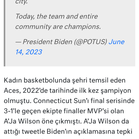
city.
Today, the team and entire
community are champions.
— President Biden (@POTUS)
June
14, 2023
Kadın basketbolunda şehri temsil eden
Aces, 2022’de tarihinde ilk kez şampiyon
olmuştu. Connecticut Sun’ı final serisinde
3-1’le geçen ekipte finaller MVP’si olan
A’Ja Wilson öne çıkmıştı. A’Ja Wilson da
attığı tweetle Biden’ın açıklamasına tepki