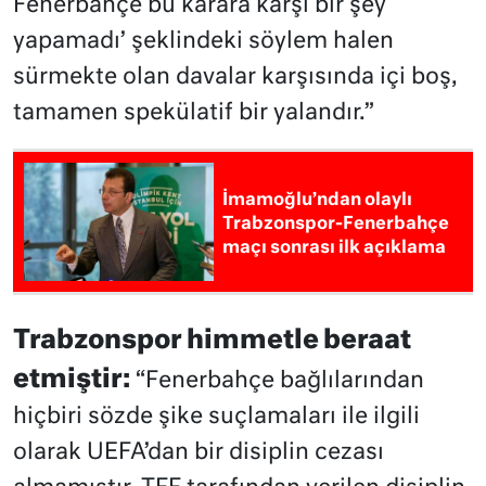
Fenerbahçe bu karara karşı bir şey
yapamadı’ şeklindeki söylem halen
sürmekte olan davalar karşısında içi boş,
tamamen spekülatif bir yalandır.”
İmamoğlu’ndan olaylı
Trabzonspor-Fenerbahçe
maçı sonrası ilk açıklama
Trabzonspor himmetle beraat
etmiştir:
“Fenerbahçe bağlılarından
hiçbiri sözde şike suçlamaları ile ilgili
olarak UEFA’dan bir disiplin cezası