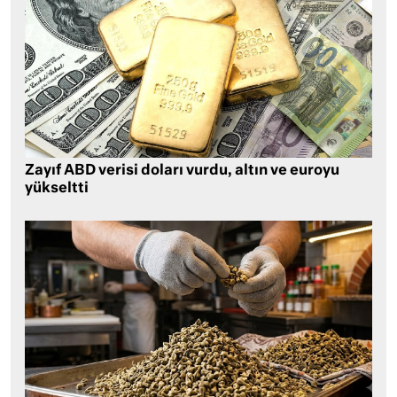
Zayıf ABD verisi doları vurdu, altın ve euroyu
yükseltti