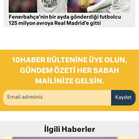
Fenerbahçe’nin bir ayda gönderdiği futbolcu
125 milyon avroya Real Madrid’e gitti
10HABER BÜLTENINE ÜYE OLUN,
GÜNDEM ÖZETI HER SABAH
MAILINIZE GELSIN.
Kaydet
İlgili Haberler