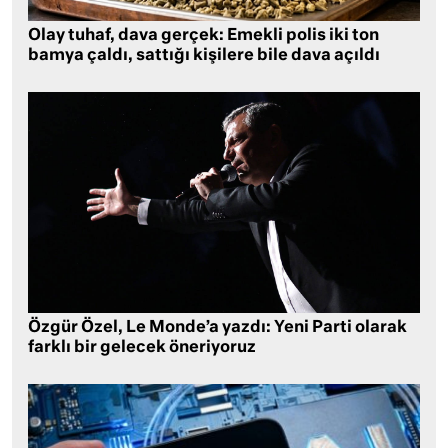
Olay tuhaf, dava gerçek: Emekli polis iki ton
bamya çaldı, sattığı kişilere bile dava açıldı
Özgür Özel, Le Monde’a yazdı: Yeni Parti olarak
farklı bir gelecek öneriyoruz