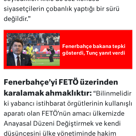
siyasetçilerin çobanlık yaptığı bir sürü
değildir.”
Fenerbahçe bakana tepki
gösterdi, Tunç yanıt verdi
Fenerbahçe’yi FETÖ üzerinden
karalamak ahmaklıktır:
“Bilinmelidir
ki yabancı istihbarat örgütlerinin kullanışlı
aparatı olan FETÖ’nün amacı ülkemizde
Anayasal Düzeni Değiştirmek ve kendi
düşüncesini ülke yönetiminde hakim