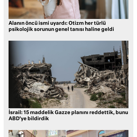
Alanın öncü ismi uyardı: Otizm her türlü
psikolojik sorunun genel tanısı haline geldi
İsrail: 15 maddelik Gazze planını reddettik, bunu
ABD’ye bildirdik