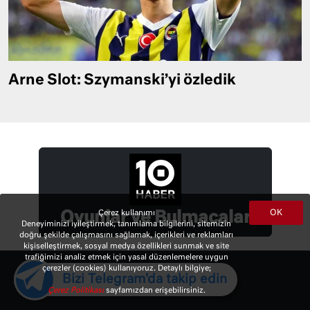
Arne Slot: Szymanski’yi özledik
OK
Çerez kullanımı
Oyunlar ve Bulmacalar
Deneyiminizi iyileştirmek, tanımlama bilgilerini, sitemizin
doğru şekilde çalışmasını sağlamak, içerikleri ve reklamları
kişiselleştirmek, sosyal medya özellikleri sunmak ve site
trafiğimizi analiz etmek için yasal düzenlemelere uygun
çerezler (cookies) kullanıyoruz. Detaylı bilgiye;
Bizi Telegram'da takip edin
Çerez Politikası
sayfamızdan erişebilirsiniz.