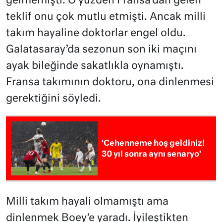
gelmemişti. O yüzden Fransa’dan gelen
teklif onu çok mutlu etmişti. Ancak milli
takım hayaline doktorlar engel oldu.
Galatasaray’da sezonun son iki maçını
ayak bileğinde sakatlıkla oynamıştı.
Fransa takımının doktoru, ona dinlenmesi
gerektiğini söyledi.
‘Cehenneme hoş geldiniz!
30 yıl sonra aynı senaryo’
Milli takım hayali olmamıştı ama
dinlenmek Boey’e yaradı. İyileştikten