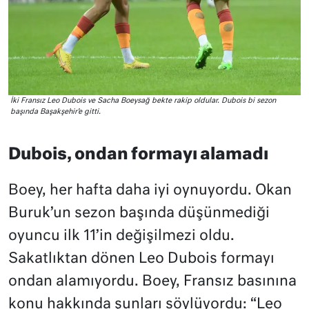
İki Fransız Leo Dubois ve Sacha Boeysağ bekte rakip oldular. Dubois bi sezon
başında Başakşehir’e gitti.
Dubois, ondan formayı alamadı
Boey, her hafta daha iyi oynuyordu. Okan
Buruk’un sezon başında düşünmediği
oyuncu ilk 11’in değişilmezi oldu.
Sakatlıktan dönen Leo Dubois formayı
ondan alamıyordu. Boey, Fransız basınına
konu hakkında şunları söylüyordu: “Leo