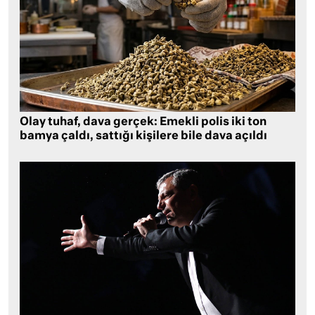
Olay tuhaf, dava gerçek: Emekli polis iki ton
bamya çaldı, sattığı kişilere bile dava açıldı