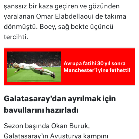
şanssız bir kaza geçiren ve gözünden
yaralanan Omar Elabdellaoui de takıma
dönmüştü. Boey, sağ bekte üçüncü
tercihti.
Avrupa fatihi 30 yıl sonra
Manchester’i yine fethetti!
Galatasaray’dan ayrılmak için
bavullarını hazırladı
Sezon başında Okan Buruk,
Galatasaray’ın Avusturya kampını