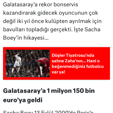
Galatasaray’a rekor bonservis
kazandırarak gidecek oyuncunun çok
değil iki yıl önce kulüpten ayrılmak için
bavulları topladığı gerçekti. İşte Sacha
Boey’in hikayesi…
Düşler Tiyatrosu’nda
sahne Zaha’nın… Hani o
beğenmediğiniz futbolcu
var ya!
Galatasaray’a 1 milyon 150 bin
euro’ya geldi