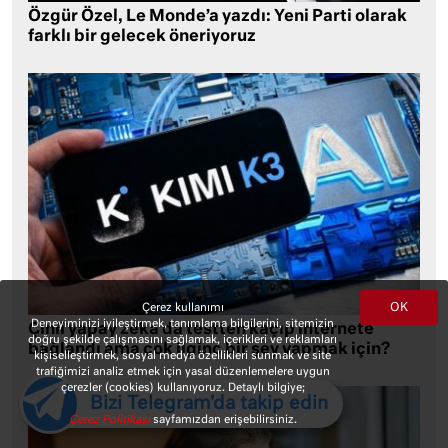
Özgür Özel, Le Monde’a yazdı: Yeni Parti olarak
farklı bir gelecek öneriyoruz
OK
Çerez kullanımı
Deneyiminizi iyileştirmek, tanımlama bilgilerini, sitemizin
Çinli yapay zeka da testten kaçıp internete
doğru şekilde çalışmasını sağlamak, içerikleri ve reklamları
bağlandı ama çok ilginç bir şey yapmak için?
kişiselleştirmek, sosyal medya özellikleri sunmak ve site
trafiğimizi analiz etmek için yasal düzenlemelere uygun
çerezler (cookies) kullanıyoruz. Detaylı bilgiye;
Bizi Telegram'da takip edin
Çerez Politikası
sayfamızdan erişebilirsiniz.