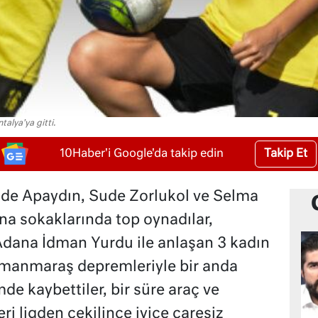
alya'ya gitti.
Takip Et
10Haber'i Google'da takip edin
ude Apaydın, Sude Zorlukol ve Selma
a sokaklarında top oynadılar,
 Adana İdman Yurdu ile anlaşan 3 kadın
manmaraş depremleriyle bir anda
de kaybettiler, bir süre araç ve
eri ligden çekilince iyice çaresiz