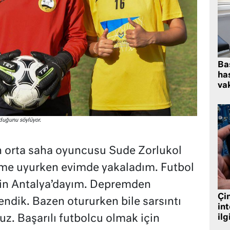
Ba
has
vak
duğunu söylüyor.
 orta saha oyuncusu Sude Zorlukol
eme uyurken evimde yakaladım. Futbol
in Antalya’dayım. Depremden
Çin
lendik. Bazen otururken bile sarsıntı
in
z. Başarılı futbolcu olmak için
ilg