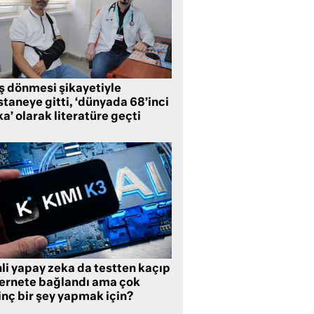
ş dönmesi şikayetiyle
taneye gitti, ‘dünyada 68’inci
a’ olarak literatüre geçti
li yapay zeka da testten kaçıp
ternete bağlandı ama çok
inç bir şey yapmak için?