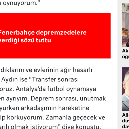
a oynuyorum.”
Fenerbahçe depremzedelere
verdiği sözü tuttu
Ak 
öğr
larını ve evlerinin ağır hasarlı
Aydın ise “Transfer sonrası
oruz. Antalya’da futbol oynamaya
n ayrıyım. Deprem sonrası, unutmak
uyurken arkadaşımın hareketine
Ai
dip korkuyorum. Zamanla geçecek ve
du
rılı olmak istiyorum” diye konuştu.
dav