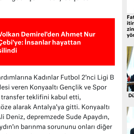
Fat
iti
zin
Volkan Demirel’den Ahmet Nur
yö
Çebi’ye: İnsanlar hayattan
silindi
ımlarına Kadınlar Futbol 2’nci Ligi B
esi veren Konyaaltı Gençlik ve Spor
Dü
transfer teklifini kabul etti,
öze alarak Antalya’ya gitti. Konyaaltı
Ali Deniz, depremzede Sude Apaydın,
dın’ın barınma sorununu onları diğer