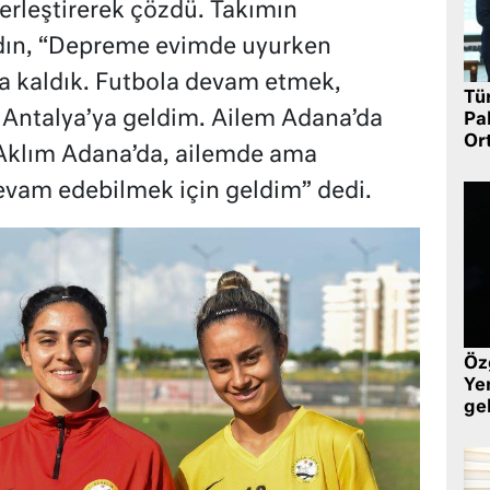
yerleştirerek çözdü. Takımın
dın, “Depreme evimde uyurken
a kaldık. Futbola devam etmek,
Tü
 Antalya’ya geldim. Ailem Adana’da
Pa
Or
 Aklım Adana’da, ailemde ama
evam edebilmek için geldim” dedi.
Öz
Yen
ge