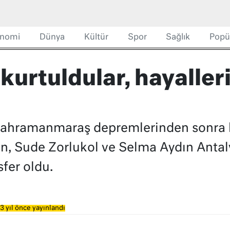
nomi
Dünya
Kültür
Spor
Sağlık
Popü
urtuldular, hayalleri
Kahramanmaraş depremlerinden sonra l
n, Sude Zorlukol ve Selma Aydın Antal
sfer oldu.
3 yıl önce yayınlandı