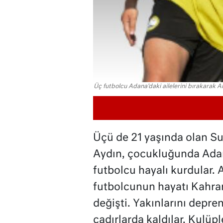
Üç futbolcu Adana'daki ailelerini bırakarak Ant
Üçü de 21 yaşında olan S
Aydın, çocukluğunda Adan
futbolcu hayalı kurdular.
futbolcunun hayatı Kahra
değişti. Yakınlarını deprem
çadırlarda kaldılar. Kulüpl