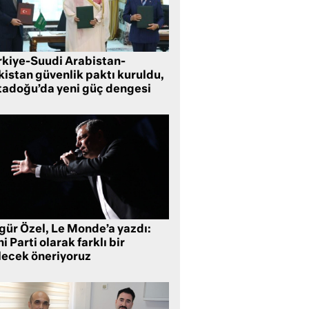
rkiye-Suudi Arabistan-
kistan güvenlik paktı kuruldu,
tadoğu’da yeni güç dengesi
gür Özel, Le Monde’a yazdı:
i Parti olarak farklı bir
lecek öneriyoruz