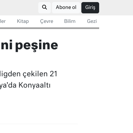
Abone ol
Giriş
ler
Kitap
Çevre
Bilim
Gezi
ni peşine
igden çekilen 21
ya'da Konyaaltı