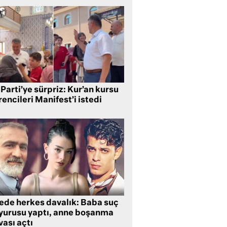
Parti’ye sürpriz: Kur’an kursu
encileri Manifest’i istedi
lede herkes davalık: Baba suç
yurusu yaptı, anne boşanma
ası açtı