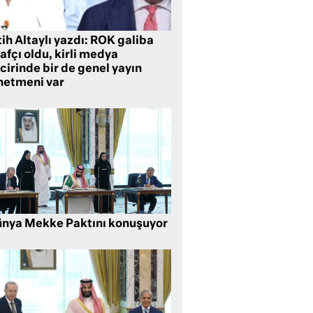
ih Altaylı yazdı: ROK galiba
rafçı oldu, kirli medya
cirinde bir de genel yayın
netmeni var
nya Mekke Paktını konuşuyor