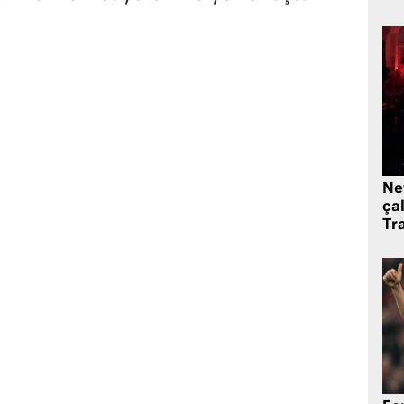
Ne
çal
Tr