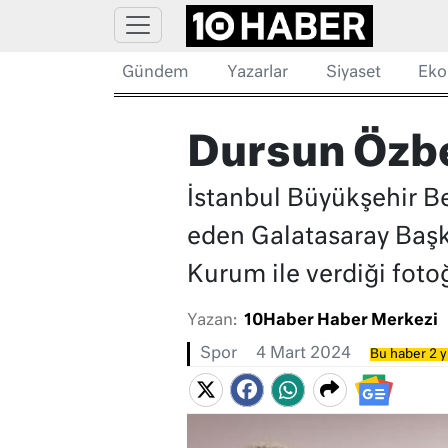
Gündem
Yazarlar
Siyaset
Eko
Dursun Özbek
İstanbul Büyükşehir Be
eden Galatasaray Baş
Kurum ile verdiği fot
Yazan:
10Haber Haber Merkezi
Spor
4 Mart 2024
Bu haber 2 y