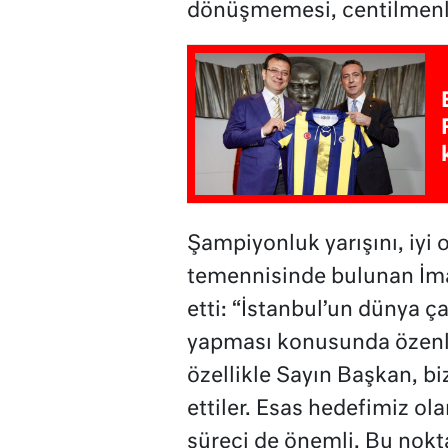
dönüşmemesi, centilmenli
Şampiyonluk yarışını, iyi
temennisinde bulunan İ
etti: “İstanbul’un dünya ç
yapması konusunda özenli 
özellikle Sayın Başkan, bi
ettiler. Esas hedefimiz ol
süreci de önemli. Bu nokt