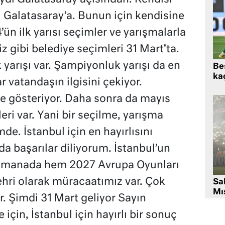
 Galatasaray’a. Bunun için kendisine
’ün ilk yarısı seçimler ve yarışmalarla
z gibi belediye seçimleri 31 Mart’ta.
arışı var. Şampiyonluk yarışı da en
Beş
kaç
r vatandaşın ilgisini çekiyor.
e gösteriyor. Daha sonra da mayıs
ri var. Yani bir seçilme, yarışma
e. İstanbul için en hayırlısını
a başarılar diliyorum. İstanbul’un
tif manada hem 2027 Avrupa Oyunları
hri olarak müracaatımız var. Çok
Sa
Mıs
. Şimdi 31 Mart geliyor Sayın
için, İstanbul için hayırlı bir sonuç