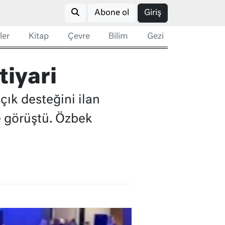
Abone ol
Giriş
ler
Kitap
Çevre
Bilim
Gezi
tiyari
çık desteğini ilan
 görüştü. Özbek