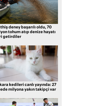
hiş deney başarılı oldu, 70
lyon tohum atıp denize hayatı
i getirdiler
ara kedileri canlı yayında: 27
kede milyona yakın takipçi var