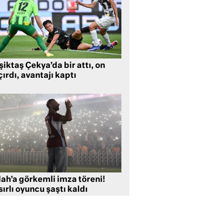
iktaş Çekya’da bir attı, on
ırdı, avantajı kaptı
lah’a görkemli imza töreni!
ırlı oyuncu şaştı kaldı