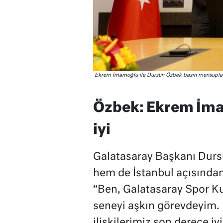
Ekrem İmamoğlu ile Dursun Özbek basın mensuplar
Özbek: Ekrem İmam
iyi
Galatasaray Başkanı Durs
hem de İstanbul açısından
“Ben, Galatasaray Spor Ku
seneyi aşkın görevdeyim. 
ilişkilerimiz son derece i