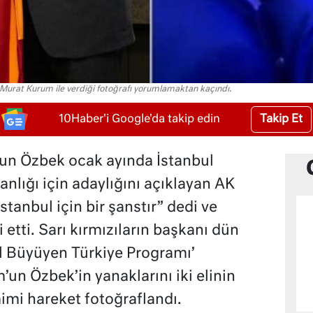
urat Kurum ile verdiği fotoğrafı yorumlamaktan kaçındı.
Takip Et
10Haber'i Google'da takip edin
un Özbek ocak ayında İstanbul
nlığı için adaylığını açıklayan AK
stanbul için bir şanstır” dedi ve
i etti. Sarı kırmızıların başkanı dün
l Büyüyen Türkiye Programı’
’un Özbek’in yanaklarını iki elinin
imi hareket fotoğraflandı.