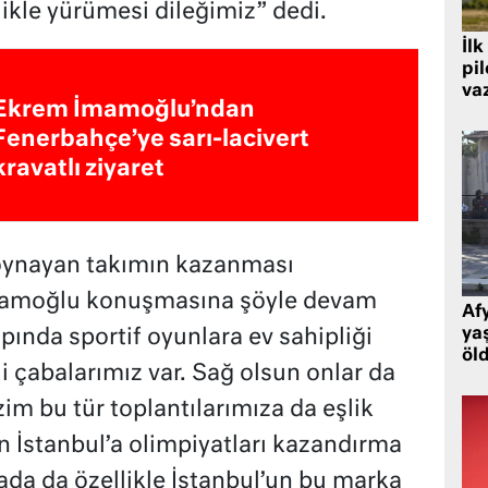
kle yürümesi dileğimiz” dedi.
İlk
pi
va
Ekrem İmamoğlu’ndan
Fenerbahçe’ye sarı-lacivert
kravatlı ziyaret
 oynayan takımın kazanması
mamoğlu konuşmasına şöyle devam
Af
ya
apında sportif oyunlara ev sahipliği
öl
çabalarımız var. Sağ olsun onlar da
zim bu tür toplantılarımıza da eşlik
an İstanbul’a olimpiyatları kazandırma
ada da özellikle İstanbul’un bu marka