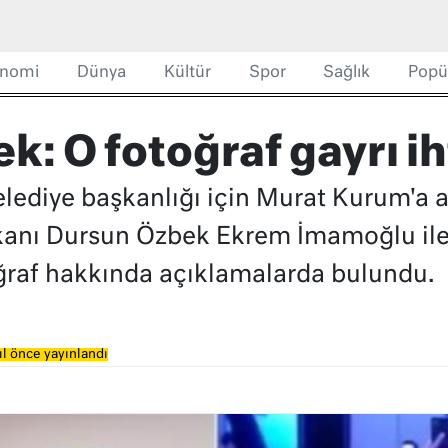
nomi
Dünya
Kültür
Spor
Sağlık
Popü
: O fotoğraf gayrı ih
lediye başkanlığı için Murat Kurum'a a
kanı Dursun Özbek Ekrem İmamoğlu ile
oğraf hakkında açıklamalarda bulundu.
ıl önce yayınlandı