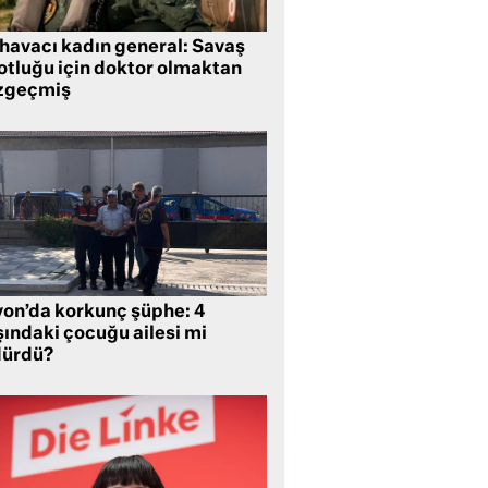
 havacı kadın general: Savaş
lotluğu için doktor olmaktan
zgeçmiş
yon’da korkunç şüphe: 4
şındaki çocuğu ailesi mi
dürdü?