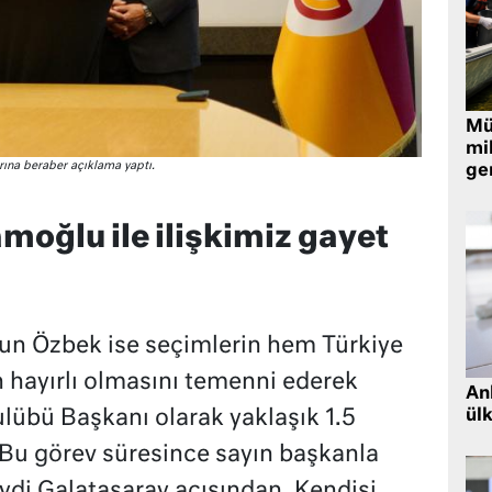
Müt
mi
ına beraber açıklama yaptı.
ger
oğlu ile ilişkimiz gayet
un Özbek ise seçimlerin hem Türkiye
 hayırlı olmasını temenni ederek
Ank
ül
lübü Başkanı olarak yaklaşık 1.5
Bu görev süresince sayın başkanla
yiydi Galatasaray açısından. Kendisi