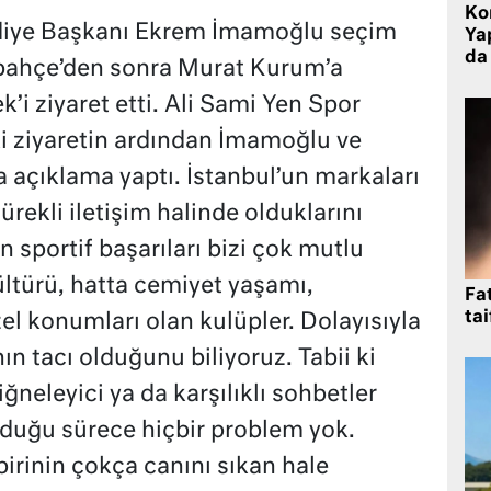
Ko
ediye Başkanı Ekrem İmamoğlu seçim
Yap
da 
bahçe’den sonra Murat Kurum’a
i ziyaret etti. Ali Sami Yen Spor
 ziyaretin ardından İmamoğlu ve
açıklama yaptı. İstanbul’un markaları
rekli iletişim halinde olduklarını
 sportif başarıları bizi çok mutlu
ültürü, hatta cemiyet yaşamı,
Fat
tai
l konumları olan kulüpler. Dolayısıyla
n tacı olduğunu biliyoruz. Tabii ki
iğneleyici ya da karşılıklı sohbetler
 olduğu sürece hiçbir problem yok.
birinin çokça canını sıkan hale