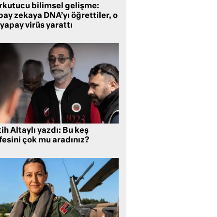
rkutucu bilimsel gelişme:
ay zekaya DNA’yı öğrettiler, o
yapay virüs yarattı
ih Altaylı yazdı: Bu keş
fesini çok mu aradınız?