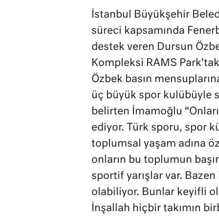
İstanbul Büyükşehir Bel
süreci kapsamında Fener
destek veren Dursun Özbek’
Kompleksi RAMS Park’taki
Özbek basın mensuplarına 
üç büyük spor kulübüyle sü
belirten İmamoğlu “Onların
ediyor. Türk sporu, spor k
toplumsal yaşam adına öze
onların bu toplumun başını
sportif yarışlar var. Bazen 
olabiliyor. Bunlar keyifli
İnşallah hiçbir takımın bir