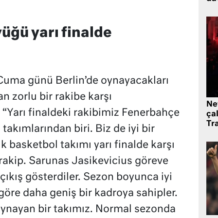
yüğü yarı finalde
Cuma günü Berlin’de oynayacakları
 zorlu bir rakibe karşı
Ne
 “Yarı finaldeki rakibimiz Fenerbahçe
çal
Tr
akımlarından biri. Biz de iyi bir
ük basketbol takımı yarı finalde karşı
 rakip. Sarunas Jasikevicius göreve
çıkış gösterdiler. Sezon boyunca iyi
göre daha geniş bir kadroya sahipler.
oynayan bir takımız. Normal sezonda