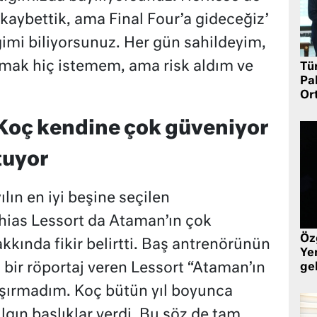
kaybettik, ama Final Four’a gideceğiz’
ğimi biliyorsunuz. Her gün sahildeyim,
mak hiç istemem, ama risk aldım ve
Tü
Pa
Or
Koç kendine çok güveniyor
tuyor
ın en iyi beşine seçilen
hias Lessort da Ataman’ın çok
Öz
kında fikir belirtti. Baş antrenörünün
Yen
 bir röportaj veren Lessort “Ataman’ın
ge
aşırmadım. Koç bütün yıl boyunca
ılgın başlıklar verdi. Bu söz de tam