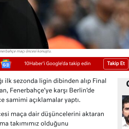
enerbahçe maçı öncesi konuştu.
Takip Et
10Haber'i Google'da takip edin
ı ilk sezonda ligin dibinden alıp Final
an, Fenerbahçe’ye karşı Berlin’de
e samimi açıklamalar yaptı.
cesi maça dair düşüncelerini aktaran
nma takımımız olduğunu