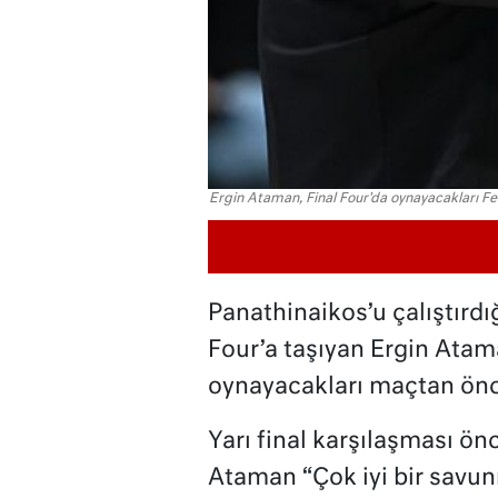
Ergin Ataman, Final Four'da oynayacakları F
Panathinaikos’u çalıştırdığ
Four’a taşıyan Ergin Atam
oynayacakları maçtan önc
Yarı final karşılaşması ön
Ataman “Çok iyi bir savu