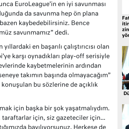
nca EuroLeague’in en iyi savunması
lduğunda da savunma hep ön plana
Fat
 bazen kaybedebilirsiniz. Bence
iti
zin
ümüz savunmamız” dedi.
yö
ıllardaki en başarılı çalıştırıcısı olan
ye karşı oynadıkları play-off serisiyle
ı evlerinde kaybetmelerinin ardından
 seneye takımın başında olmayacağım”
konuşulan bu sözlerine de açıklık
Dü
mak için başka bir şok yaşatmalıydım.
 taraftarlar için, siz gazeteciler için…
ptığımızda bayılıyorsunuz. Herkese de