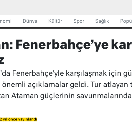
nomi
Dünya
Kültür
Spor
Sağlık
Popü
n: Fenerbahçe’ye ka
z
'da Fenerbahçe'yle karşılaşmak için gü
önemli açıklamalar geldi. Tur atlayan 
latan Ataman güçlerinin savunmalarında
2 yıl önce yayınlandı