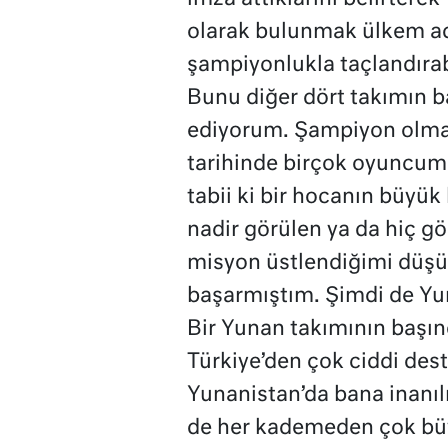
olarak bulunmak ülkem adı
şampiyonlukla taçlandırab
Bunu diğer dört takımın ba
ediyorum. Şampiyon olmayı
tarihinde birçok oyuncumu
tabii ki bir hocanın büyük
nadir görülen ya da hiç 
misyon üstlendiğimi düşün
başarmıştım. Şimdi de Yu
Bir Yunan takımının başı
Türkiye’den çok ciddi des
Yunanistan’da bana inanılm
de her kademeden çok büy