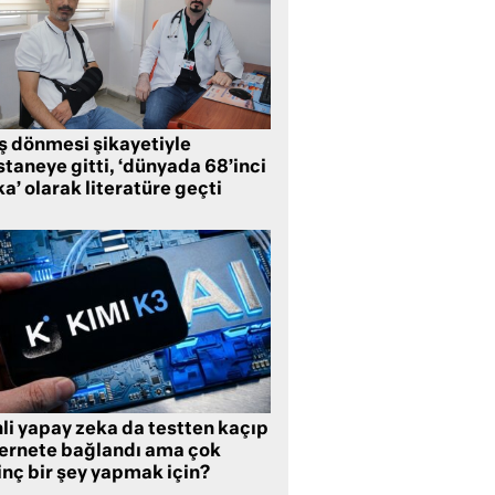
ş dönmesi şikayetiyle
taneye gitti, ‘dünyada 68’inci
a’ olarak literatüre geçti
li yapay zeka da testten kaçıp
ternete bağlandı ama çok
inç bir şey yapmak için?