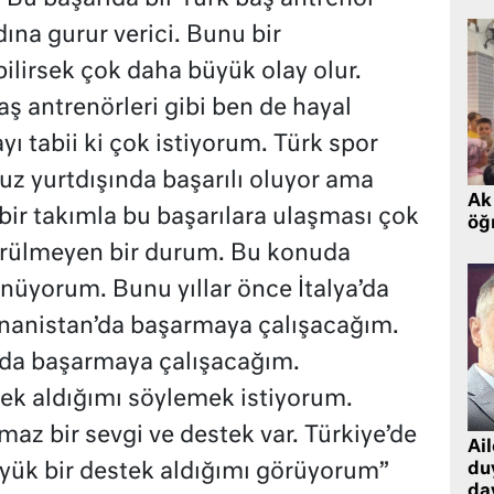
na gurur verici. Bunu bir
ilirsek çok daha büyük olay olur.
ş antrenörleri gibi ben de hayal
 tabii ki çok istiyorum. Türk spor
z yurtdışında başarılı oluyor ama
Ak 
 bir takımla bu başarılara ulaşması çok
öğr
görülmeyen bir durum. Bu konuda
üyorum. Bunu yıllar önce İtalya’da
nanistan’da başarmaya çalışacağım.
nda başarmaya çalışacağım.
tek aldığımı söylemek istiyorum.
az bir sevgi ve destek var. Türkiye’de
Ai
du
ük bir destek aldığımı görüyorum”
dav