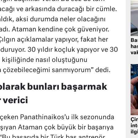
cağı ve arkasında duracağı bir cümle.
kaldık, aksi durumda neler olacağını
dı. Ataman kendine çok güveniyor.
 Çılgın açıklamalar yapıyor, fakat her
Ba
has
duruyor. 30 yıldır koçluk yapıyor ve 30
vak
 kişiliğinde nasıl oluştuğunu
da çözebileceğimi sanmıyorum” dedi.
olarak bunları başarmak
 verici
i çeken Panathinaikos’u ilk sezonunda
Çin
in
aşıyan Ataman çok büyük bir başarıya
ilg
k “Bu başarıda bir Türk baş antrenör