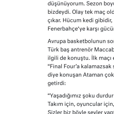
düşünüyorum. Sezon boyu
bizdeydi. Olay tek maç o
çıkar. Hücum kedi gibidir,
Fenerbahçe‘ye karşı güc
Avrupa basketbolunun son y
Türk baş antrenör Maccabi’
ilgili de konuştu. İlk maç
“Final Four’a kalamazsak
diye konuşan Ataman çok 
getirdi:
“Yaşadığımız şoku durdur
Takım için, oyuncular için,
Sizler biz böyle şeyler ya