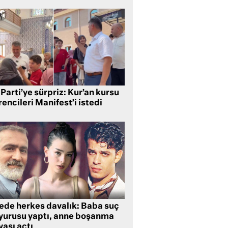
Parti’ye sürpriz: Kur’an kursu
encileri Manifest’i istedi
lede herkes davalık: Baba suç
yurusu yaptı, anne boşanma
ası açtı