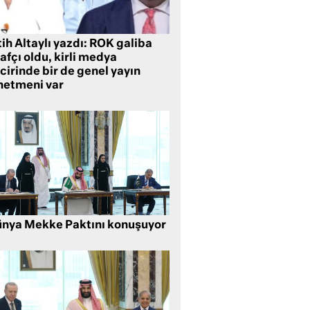
ih Altaylı yazdı: ROK galiba
rafçı oldu, kirli medya
cirinde bir de genel yayın
netmeni var
nya Mekke Paktını konuşuyor