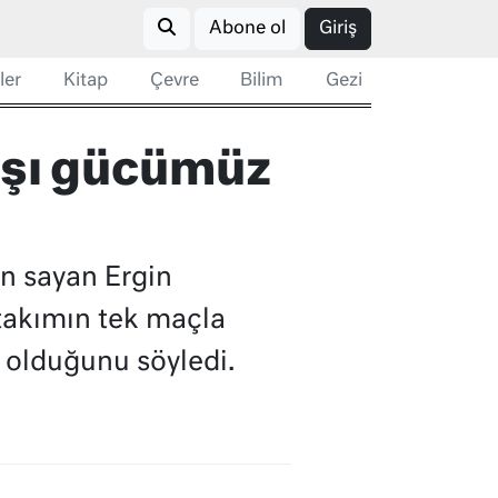
Abone ol
Giriş
ler
Kitap
Çevre
Bilim
Gezi
rşı gücümüz
n sayan Ergin
takımın tek maçla
 olduğunu söyledi.