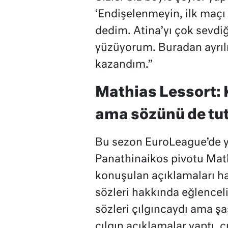
‘Endişelenmeyin, ilk maçı 
dedim. Atina’yı çok sevdi
yüzüyorum. Buradan ayrıl
kazandım.”
Mathias Lessort: 
ama sözünü de tu
Bu sezon EuroLeague’de yıl
Panathinaikos pivotu Mat
konuşulan açıklamaları hak
sözleri hakkında eğlenceli
sözleri çılgıncaydı ama ş
çılgın açıklamalar yaptı, ç