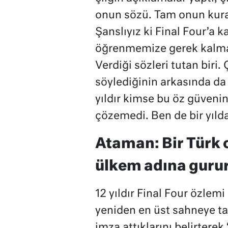
onun sözü. Tam onun kura
Şanslıyız ki Final Four’a 
öğrenmemize gerek kalma
Verdiği sözleri tutan biri.
söylediğinin arkasında da 
yıldır kimse bu öz güvenin
çözemedi. Ben de bir yıl
Ataman: Bir Türk 
ülkem adına gurur
12 yıldır Final Four özlem
yeniden en üst sahneye t
imza attıklarını belirtere