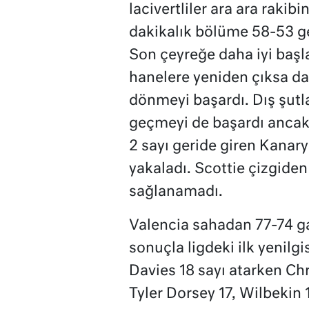
lacivertliler ara ara rakib
dakikalık bölüme 58-53 ge
Son çeyreğe daha iyi başla
hanelere yeniden çıksa da
dönmeyi başardı. Dış şutla
geçmeyi de başardı ancak
2 sayı geride giren Kanary
yakaladı. Scottie çizgiden 
sağlanamadı.
Valencia sahadan 77-74 ga
sonuçla ligdeki ilk yenilgi
Davies 18 sayı atarken Chr
Tyler Dorsey 17, Wilbekin 1