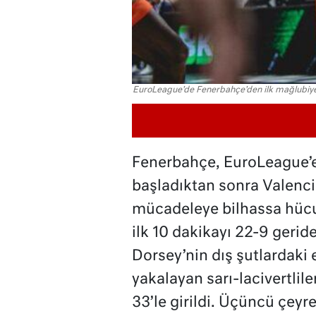
EuroLeague'de Fenerbahçe'den ilk mağlubiye
Fenerbahçe, EuroLeague’e 
başladıktan sonra Valenci
mücadeleye bilhassa hücu
ilk 10 dakikayı 22-9 geride
Dorsey’nin dış şutlardaki
yakalayan sarı-lacivertliler
33’le girildi. Üçüncü çey