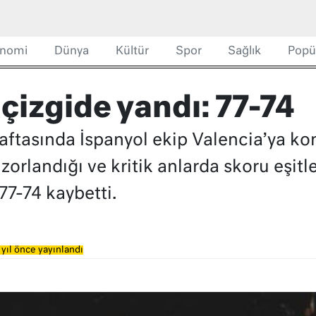
nomi
Dünya
Kültür
Spor
Sağlık
Popü
çizgide yandı: 77-74
haftasında İspanyol ekip Valencia’ya k
 zorlandığı ve kritik anlarda skoru eşi
77-74 kaybetti.
yıl önce yayınlandı