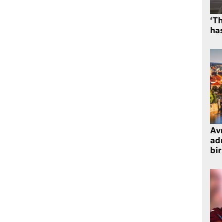
‘Th
has
Avr
adr
bir