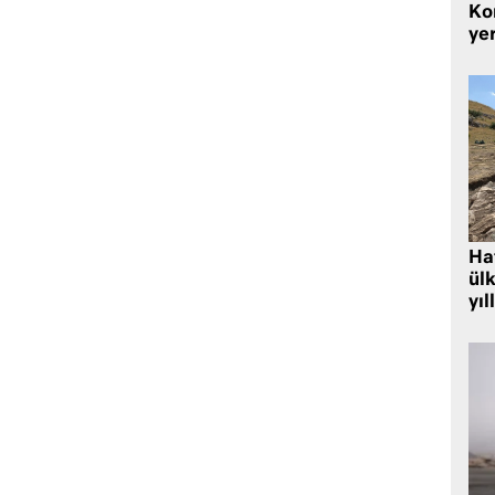
Kor
yer
Hat
ülk
yıl