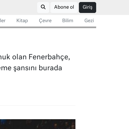
Abone ol
Giriş
ler
Kitap
Çevre
Bilim
Gezi
onuk olan Fenerbahçe,
tleme şansını burada