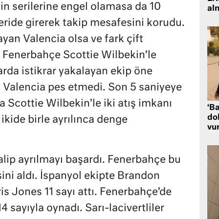
inin serilerine engel olamasa da 10
al
ride girerek takip mesafesini korudu.
yan Valencia olsa ve fark çift
 Fenerbahçe Scottie Wilbekin’le
rda istikrar yakalayan ekip öne
 Valencia pes etmedi. Son 5 saniyeye
a Scottie Wilbekin’le iki atış imkanı
‘Ba
dol
ikide birle ayrılınca denge
vu
lip ayrılmayı başardı. Fenerbahçe bu
sini aldı. İspanyol ekipte Brandon
is Jones 11 sayı attı. Fenerbahçe’de
4 sayıyla oynadı. Sarı-lacivertliler