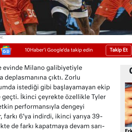
t.
Takip Et
10Haber'i Google'da takip edin
evinde Milano galibiyetiyle
a deplasmanına çıktı. Zorlu
mda istediği gibi başlayamayan ekip
 geçti. İkinci çeyrekte özellikle Tyler
 etkin performansıyla dengeyi
, farkı 6’ya indirdi, ikinci yarıya 39-
rekte de farkı kapatmaya devam sarı-
Er