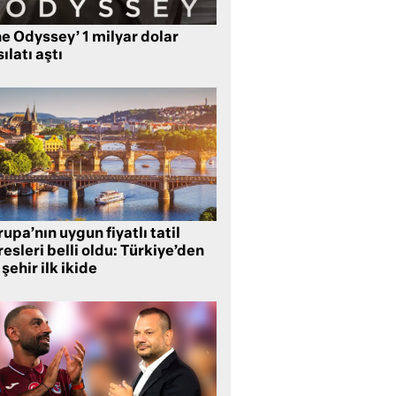
e Odyssey’ 1 milyar dolar
ılatı aştı
upa’nın uygun fiyatlı tatil
esleri belli oldu: Türkiye’den
 şehir ilk ikide