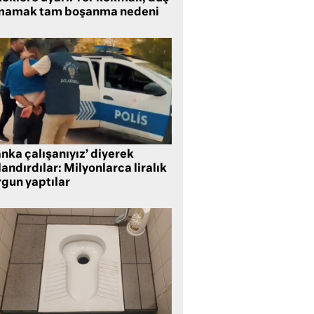
mamak tam boşanma nedeni
nka çalışanıyız’ diyerek
andırdılar: Milyonlarca liralık
rgun yaptılar