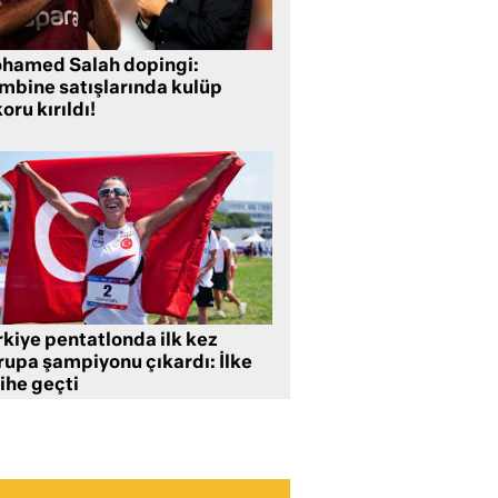
hamed Salah dopingi:
mbine satışlarında kulüp
oru kırıldı!
rkiye pentatlonda ilk kez
rupa şampiyonu çıkardı: İlke
ihe geçti