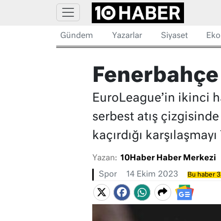
Gündem
Yazarlar
Siyaset
Eko
Fenerbahçe 
EuroLeague’in ikinci 
serbest atış çizgisinde
kaçırdığı karşılaşmayı 
Yazan:
10Haber Haber Merkezi
Spor
14 Ekim 2023
Bu haber 3 