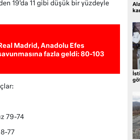
den 19’da 11 gibi düşük bir yüzdeyle
Al
kar
Real Madrid, Anadolu Efes
savunmasına fazla geldi: 80-103
İst
gö
çlar:
ız 79-74
68-77