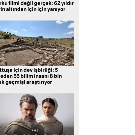
ku filmi değil gerçek: 62 yıldır
in altından için için yanıyor
tuşa için dev işbirliği: 5
eden 55 bilim insanı 8 bin
lık geçmişi araştırıyor