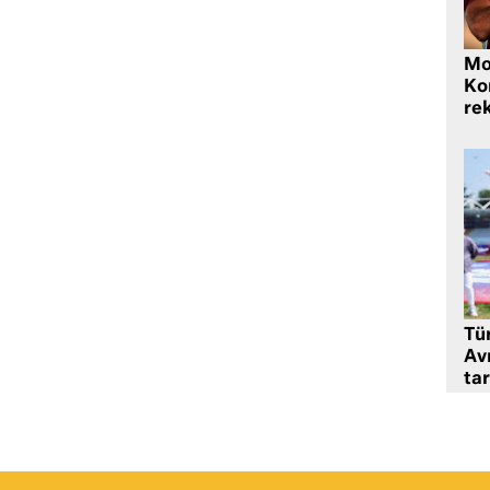
Mo
Ko
rek
Tü
Av
tar