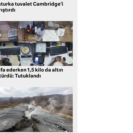
aturka tuvalet Cambridge’i
ıştırdı
ifa ederken 1,5 kilo da altın
türdü: Tutuklandı