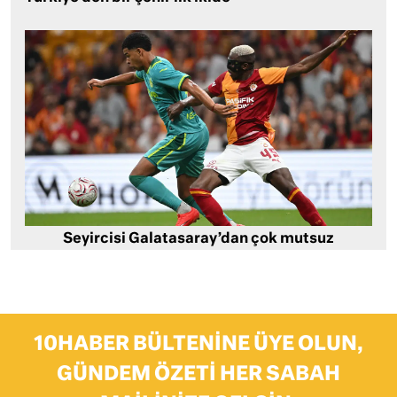
Seyircisi Galatasaray’dan çok mutsuz
10HABER BÜLTENINE ÜYE OLUN,
GÜNDEM ÖZETI HER SABAH