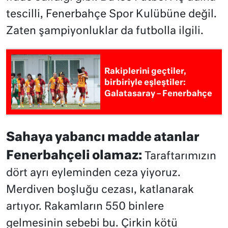
tescilli, Fenerbahçe Spor Kulübüne değil.
Zaten şampiyonluklar da futbolla ilgili.
Rakiplerini geçtiler,
birbiriyle eşleştiler:
Galatasaray – Fenerbahçe
Sahaya yabancı madde atanlar
Fenerbahçeli olamaz:
Taraftarımızın
dört ayrı eyleminden ceza yiyoruz.
Merdiven boşluğu cezası, katlanarak
artıyor. Rakamların 550 binlere
gelmesinin sebebi bu. Çirkin kötü