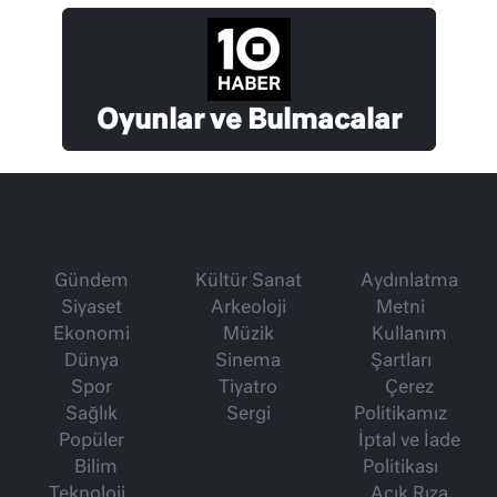
Oyunlar ve Bulmacalar
Gündem
Kültür Sanat
Aydınlatma
Siyaset
Arkeoloji
Metni
Ekonomi
Müzik
Kullanım
Dünya
Sinema
Şartları
Spor
Tiyatro
Çerez
Sağlık
Sergi
Politikamız
Popüler
İptal ve İade
Bilim
Politikası
Teknoloji
Açık Rıza