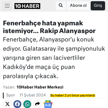
Abone ol
Giriş
Fenerbahçe hata yapmak
istemiyor… Rakip Alanyaspor
Fenerbahçe, Alanyaspor'u konuk
ediyor. Galatasaray ile şampiyonuluk
yarışına giren sarı lacivertliler
Kadıköy'de maça üç puan
parolasıyla çıkacak.
Yazan:
10Haber Haber Merkezi
Spor
11 Şubat 2024
Bu haber 2 yıl önce yayınlandı