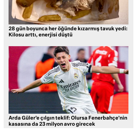
28 gün boyunca her öğünde kızarmış tavuk yedi:
Kilosu arttı, enerjisi düştü
Arda Güler’e çılgın teklif: Olursa Fenerbahçe’nin
kasasına da 23 milyon avro girecek