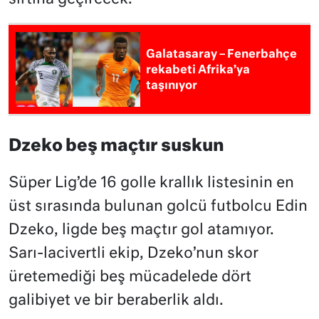
Galatasaray – Fenerbahçe
rekabeti Afrika’ya
taşınıyor
Dzeko beş maçtır suskun
Süper Lig’de 16 golle krallık listesinin en
üst sırasında bulunan golcü futbolcu Edin
Dzeko, ligde beş maçtır gol atamıyor.
Sarı-lacivertli ekip, Dzeko’nun skor
üretemediği beş mücadelede dört
galibiyet ve bir beraberlik aldı.