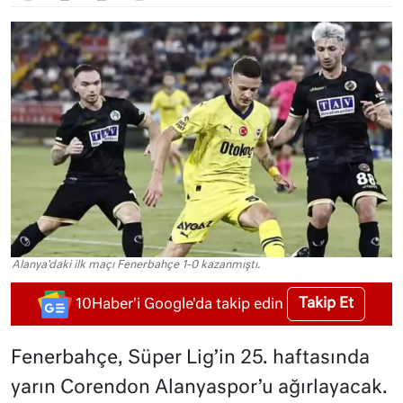
Alanya'daki ilk maçı Fenerbahçe 1-0 kazanmıştı.
Takip Et
10Haber'i Google'da takip edin
Fenerbahçe, Süper Lig’in 25. haftasında
yarın Corendon Alanyaspor’u ağırlayacak.