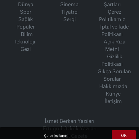
Dünya
Sinema
Şartları
Spor
Tiyatro
Çerez
Sağlık
Sergi
Politikamız
Popüler
İptal ve İade
Bilim
Politikası
Teknoloji
Açık Rıza
Gezi
Metni
Gizlilik
Politikası
Sıkça Sorulan
Sorular
Hakkımızda
Künye
İletişim
İsmet Berkan Yazıları
Ertuğrul Özkök Yazıları
OK
Haftalık Gazete
Çerez kullanımı