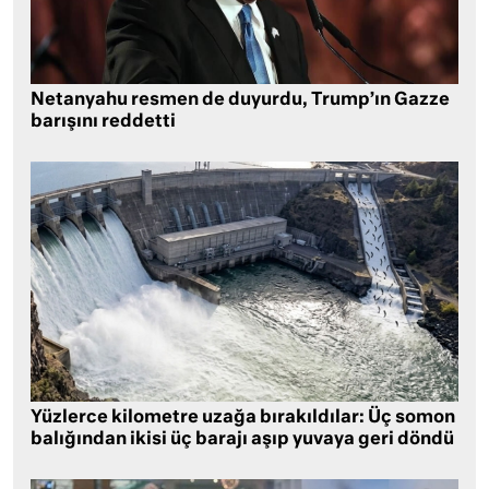
Netanyahu resmen de duyurdu, Trump’ın Gazze
barışını reddetti
Yüzlerce kilometre uzağa bırakıldılar: Üç somon
balığından ikisi üç barajı aşıp yuvaya geri döndü