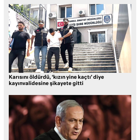
Karısını öldürdü, ‘kızın yine kaçtı’ diye
kayınvalidesine şikayete gitti