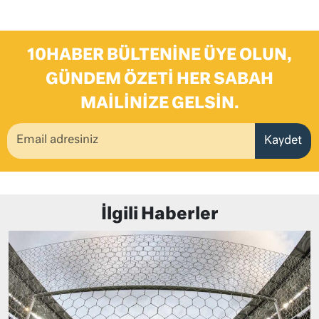
10HABER BÜLTENINE ÜYE OLUN,
GÜNDEM ÖZETI HER SABAH
MAILINIZE GELSIN.
Kaydet
İlgili Haberler