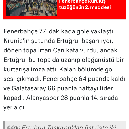
Fenerbahçe kuruluş
tüzüğünün 2. maddesi
Fenerbahçe 77. dakikada gole yaklaştı.
Krunic’in şutunda Ertuğrul başarılıydı,
dönen topa İrfan Can kafa vurdu, ancak
Ertuğrul bu topa da uzanıp olağanüstü bir
kurtarışa imza attı. Kalan bölümde gol
sesi çıkmadı. Fenerbahçe 64 puanda kaldı
ve Galatasaray 66 puanla haftayı lider
kapadı. Alanyaspor 28 puanla 14. sırada
yer aldı.
🧤 Ertuğrul Taşkıran’dan üst üste iki