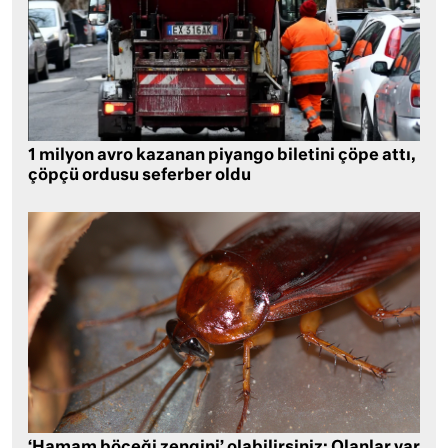
1 milyon avro kazanan piyango biletini çöpe attı,
çöpçü ordusu seferber oldu
‘Hamam böceği zengini’ olabilirsiniz: Olanlar var