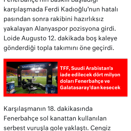
Fenerbahçe’nin baskılı başladığı
karşılaşmada Ferdi Kadıoğlu’nun hatalı
pasından sonra rakibini hazırlıksız
yakalayan Alanyaspor pozisyona girdi.
Loide Augusto 12. dakikada boş kaleye
gönderdiği topla takımını öne geçirdi.
TFF, Suudi Arabistan’a
iade edilecek dört milyon
doları Fenerbahçe ve
Galatasaray’dan kesecek
Karşılaşmanın 18. dakikasında
Fenerbahçe sol kanattan kullanılan
serbest vuruşla gole yaklaştı. Cengiz