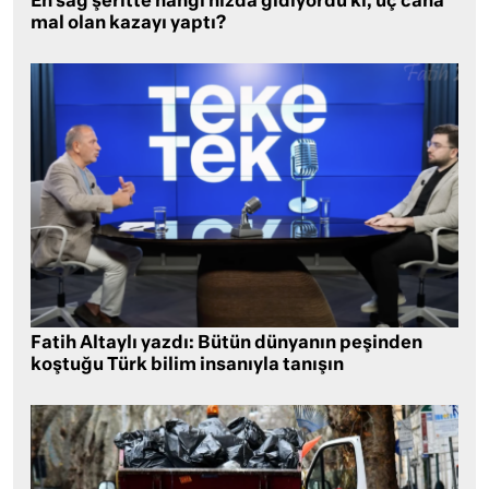
En sağ şeritte hangi hızda gidiyordu ki, üç cana
mal olan kazayı yaptı?
Fatih Altaylı yazdı: Bütün dünyanın peşinden
koştuğu Türk bilim insanıyla tanışın