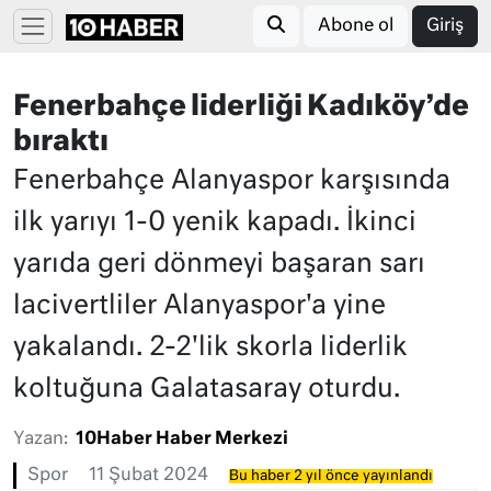
Abone ol
Giriş
Fenerbahçe liderliği Kadıköy’de
bıraktı
Fenerbahçe Alanyaspor karşısında
ilk yarıyı 1-0 yenik kapadı. İkinci
yarıda geri dönmeyi başaran sarı
lacivertliler Alanyaspor'a yine
yakalandı. 2-2'lik skorla liderlik
koltuğuna Galatasaray oturdu.
Yazan:
10Haber Haber Merkezi
Spor
11 Şubat 2024
Bu haber 2 yıl önce yayınlandı