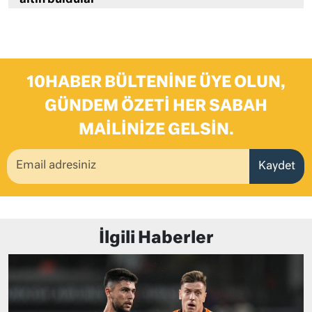
10HABER BÜLTENINE ÜYE OLUN,
GÜNDEM ÖZETI HER SABAH
MAILINIZE GELSIN.
Kaydet
İlgili Haberler