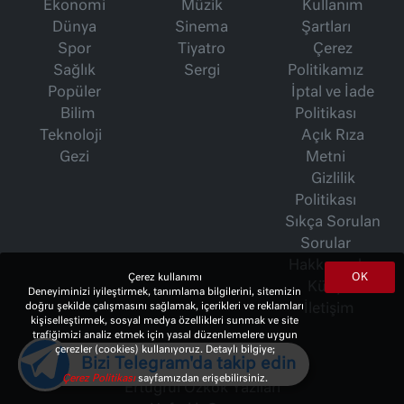
Ekonomi
Müzik
Kullanım
Dünya
Sinema
Şartları
Spor
Tiyatro
Çerez
Sağlık
Sergi
Politikamız
Popüler
İptal ve İade
Bilim
Politikası
Teknoloji
Açık Rıza
Gezi
Metni
Gizlilik
Politikası
Sıkça Sorulan
Sorular
Hakkımızda
OK
Çerez kullanımı
Künye
Deneyiminizi iyileştirmek, tanımlama bilgilerini, sitemizin
doğru şekilde çalışmasını sağlamak, içerikleri ve reklamları
İletişim
kişiselleştirmek, sosyal medya özellikleri sunmak ve site
trafiğimizi analiz etmek için yasal düzenlemelere uygun
çerezler (cookies) kullanıyoruz. Detaylı bilgiye;
Bizi Telegram'da takip edin
İsmet Berkan Yazıları
Çerez Politikası
sayfamızdan erişebilirsiniz.
Ertuğrul Özkök Yazıları