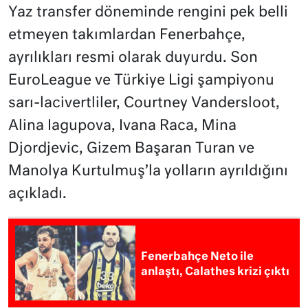
Yaz transfer döneminde rengini pek belli
etmeyen takımlardan Fenerbahçe,
ayrılıkları resmi olarak duyurdu. Son
EuroLeague ve Türkiye Ligi şampiyonu
sarı-lacivertliler, Courtney Vandersloot,
Alina Iagupova, Ivana Raca, Mina
Djordjevic, Gizem Başaran Turan ve
Manolya Kurtulmuş’la yolların ayrıldığını
açıkladı.
Fenerbahçe Neto ile
anlaştı, Calathes krizi çıktı