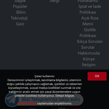
Sağlık
Sergi
Politikamız
Popüler
İptal ve İade
Bilim
Politikası
Teknoloji
Açık Rıza
Gezi
Metni
Gizlilik
Politikası
Sıkça Sorulan
Sorular
Hakkımızda
Künye
İletişim
OK
Çerez kullanımı
İsmet Berkan Yazıları
Deneyiminizi iyileştirmek, tanımlama bilgilerini, sitemizin
doğru şekilde çalışmasını sağlamak, içerikleri ve reklamları
Ertuğrul Özkök Yazıları
kişiselleştirmek, sosyal medya özellikleri sunmak ve site
Haftalık Gazete
trafiğimizi analiz etmek için yasal düzenlemelere uygun
çerezler (cookies) kullanıyoruz. Detaylı bilgiye;
Bizi Telegram'da takip edin
Çerez Politikası
sayfamızdan erişebilirsiniz.