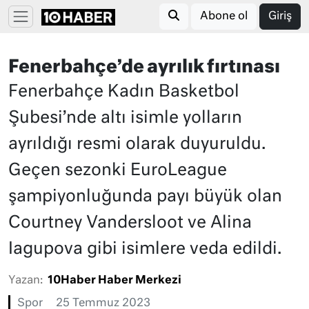
Abone ol
Giriş
Fenerbahçe’de ayrılık fırtınası
Fenerbahçe Kadın Basketbol
Şubesi’nde altı isimle yolların
ayrıldığı resmi olarak duyuruldu.
Geçen sezonki EuroLeague
şampiyonluğunda payı büyük olan
Courtney Vandersloot ve Alina
Iagupova gibi isimlere veda edildi.
Yazan:
10Haber Haber Merkezi
Spor
25 Temmuz 2023