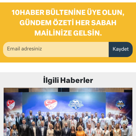
10HABER BÜLTENINE ÜYE OLUN,
GÜNDEM ÖZETI HER SABAH
MAILINIZE GELSIN.
Kaydet
İlgili Haberler