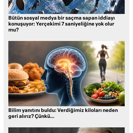
Bütün sosyal medya bir saçma sapan iddiayı
konuşuyor: Yerçekimi 7 saniyeliğine yok olur
mu?
Bilim yanıtını buldu: Verdiğimiz kiloları neden
geri alırız? Çünkü…