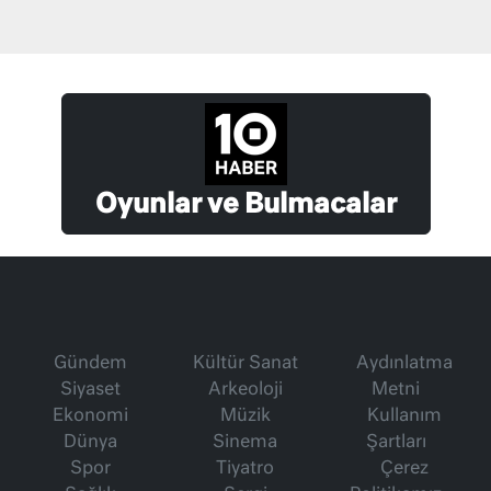
Oyunlar ve Bulmacalar
Gündem
Kültür Sanat
Aydınlatma
Siyaset
Arkeoloji
Metni
Ekonomi
Müzik
Kullanım
Dünya
Sinema
Şartları
Spor
Tiyatro
Çerez