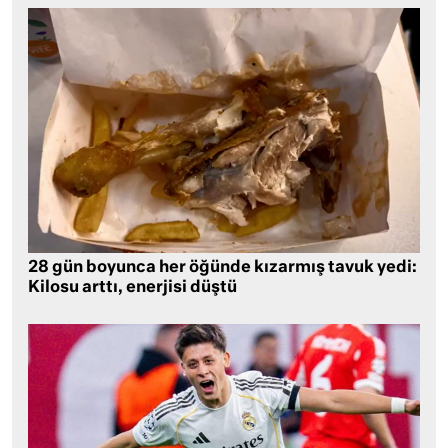
28 gün boyunca her öğünde kızarmış tavuk yedi:
Kilosu arttı, enerjisi düştü