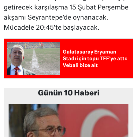
getirecek karşılaşma 15 Şubat Perşembe
akşamı Seyrantepe’de oynanacak.
Mücadele 20:45’te başlayacak.
Galatasaray Eryaman
Stadı için topu TFF’ye attı:
Vebali bize ait
Günün 10 Haberi