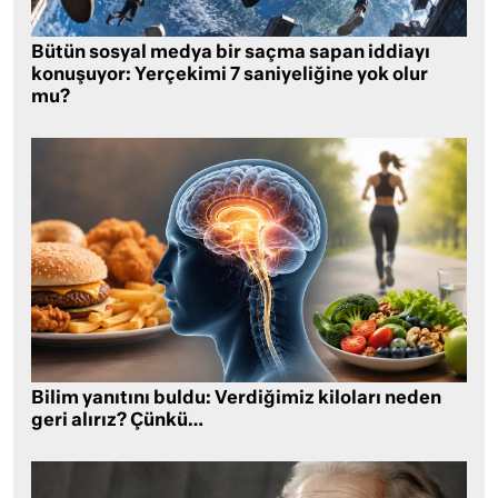
Bütün sosyal medya bir saçma sapan iddiayı
konuşuyor: Yerçekimi 7 saniyeliğine yok olur
mu?
Bilim yanıtını buldu: Verdiğimiz kiloları neden
geri alırız? Çünkü…