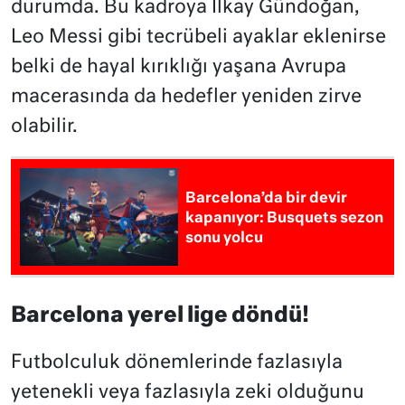
durumda. Bu kadroya İlkay Gündoğan,
Leo Messi gibi tecrübeli ayaklar eklenirse
belki de hayal kırıklığı yaşana Avrupa
macerasında da hedefler yeniden zirve
olabilir.
Barcelona’da bir devir
kapanıyor: Busquets sezon
sonu yolcu
Barcelona yerel lige döndü!
Futbolculuk dönemlerinde fazlasıyla
yetenekli veya fazlasıyla zeki olduğunu