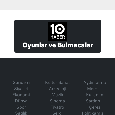
Oyunlar ve Bulmacalar
Gündem
Kültür Sanat
Aydınlatma
Siyaset
Arkeoloji
Metni
Ekonomi
Müzik
Kullanım
Dünya
Sinema
Şartları
Spor
Tiyatro
Çerez
Sağlık
Sergi
Politikamız