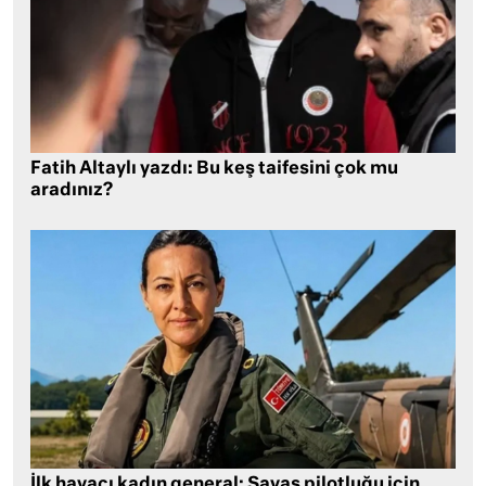
Fatih Altaylı yazdı: Bu keş taifesini çok mu
aradınız?
İlk havacı kadın general: Savaş pilotluğu için