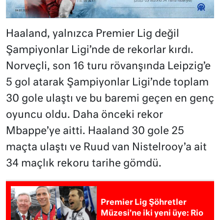
Haaland, yalnızca Premier Lig değil
Şampiyonlar Ligi’nde de rekorlar kırdı.
Norveçli, son 16 turu rövanşında Leipzig’e
5 gol atarak Şampiyonlar Ligi’nde toplam
30 gole ulaştı ve bu baremi geçen en genç
oyuncu oldu. Daha önceki rekor
Mbappe’ye aitti. Haaland 30 gole 25
maçta ulaştı ve Ruud van Nistelrooy’a ait
34 maçlık rekoru tarihe gömdü.
Premier Lig Şöhretler
Müzesi’ne iki yeni üye: Rio