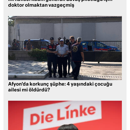
doktor olmaktan vazgeçmiş
Afyon’da korkunç şüphe: 4 yaşındaki çocuğu
ailesi mi öldürdü?