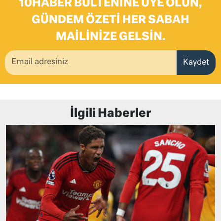
10HABER BÜLTENINE ÜYE OLUN,
GÜNDEM ÖZETI HER SABAH
MAILINIZE GELSIN.
Kaydet
İlgili Haberler