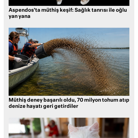
Aspendos’ta müthiş keşif: Sağlık tanrısı ile oğlu
yan yana
Müthiş deney başarılı oldu, 70 milyon tohum atıp
denize hayatı geri getirdiler