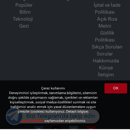
Popüler
İptal ve İade
Bilim
Politikası
Teknoloji
Açık Rıza
Gezi
Metni
Gizlilik
Politikası
Sıkça Sorulan
Sorular
Hakkımızda
Künye
İletişim
OK
Çerez kullanımı
İsmet Berkan Yazıları
Deneyiminizi iyileştirmek, tanımlama bilgilerini, sitemizin
doğru şekilde çalışmasını sağlamak, içerikleri ve reklamları
Ertuğrul Özkök Yazıları
kişiselleştirmek, sosyal medya özellikleri sunmak ve site
Haftalık Gazete
trafiğimizi analiz etmek için yasal düzenlemelere uygun
çerezler (cookies) kullanıyoruz. Detaylı bilgiye;
Bizi Telegram'da takip edin
Çerez Politikası
sayfamızdan erişebilirsiniz.