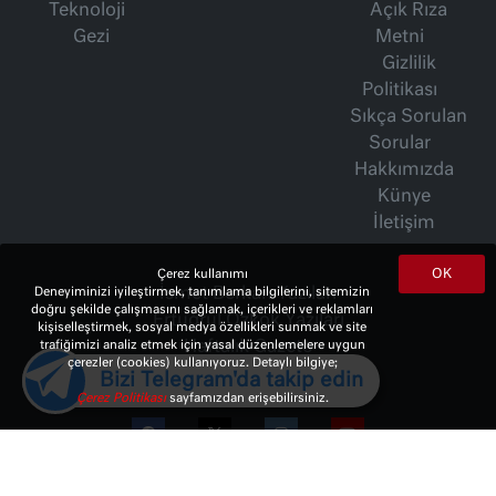
Teknoloji
Açık Rıza
Gezi
Metni
Gizlilik
Politikası
Sıkça Sorulan
Sorular
Hakkımızda
Künye
İletişim
OK
Çerez kullanımı
İsmet Berkan Yazıları
Deneyiminizi iyileştirmek, tanımlama bilgilerini, sitemizin
doğru şekilde çalışmasını sağlamak, içerikleri ve reklamları
Ertuğrul Özkök Yazıları
kişiselleştirmek, sosyal medya özellikleri sunmak ve site
Haftalık Gazete
trafiğimizi analiz etmek için yasal düzenlemelere uygun
çerezler (cookies) kullanıyoruz. Detaylı bilgiye;
Bizi Telegram'da takip edin
Çerez Politikası
sayfamızdan erişebilirsiniz.
© 2023 Copyright:
10Haber