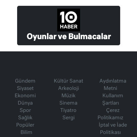
Oyunlar ve Bulmacalar
Gündem
Kültür Sanat
Aydınlatma
Siyaset
Arkeoloji
Metni
Ekonomi
Müzik
Kullanım
Dünya
Sinema
Şartları
Spor
Tiyatro
Çerez
Sağlık
Sergi
Politikamız
Popüler
İptal ve İade
Bilim
Politikası