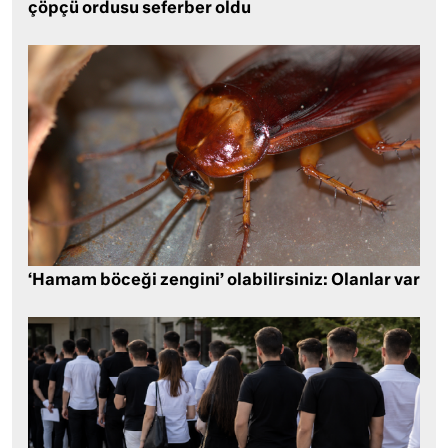
çöpçü ordusu seferber oldu
‘Hamam böceği zengini’ olabilirsiniz: Olanlar var