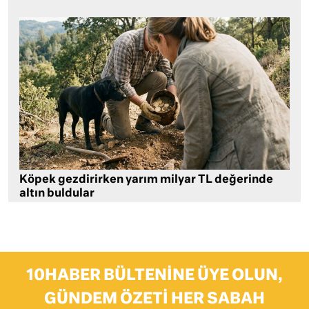
Köpek gezdirirken yarım milyar TL değerinde
altın buldular
10HABER BÜLTENINE ÜYE OLUN,
GÜNDEM ÖZETI HER SABAH