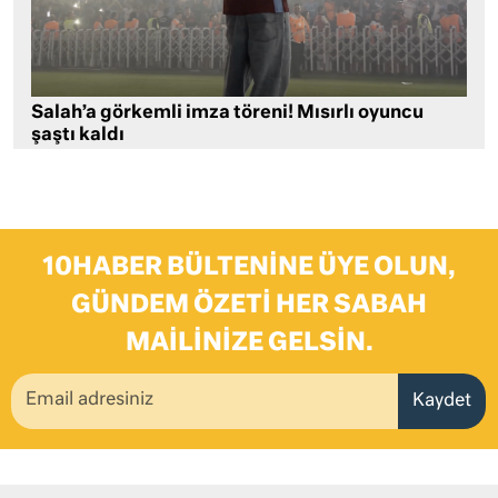
Salah’a görkemli imza töreni! Mısırlı oyuncu
şaştı kaldı
10HABER BÜLTENINE ÜYE OLUN,
GÜNDEM ÖZETI HER SABAH
MAILINIZE GELSIN.
Kaydet