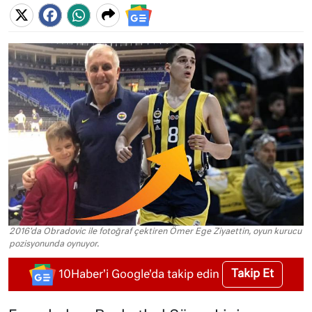
2016'da Obradovic ile fotoğraf çektiren Ömer Ege Ziyaettin, oyun kurucu
pozisyonunda oynuyor.
Takip Et
10Haber'i Google'da takip edin