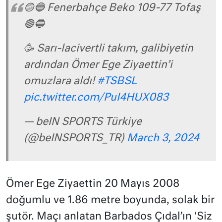
🟡🔵 Fenerbahçe Beko 109-77 Tofaş
🟢🔵
🥳 Sarı-lacivertli takım, galibiyetin
ardından Ömer Ege Ziyaettin’i
omuzlara aldı!
#TSBSL
pic.twitter.com/PuI4HUX083
— beIN SPORTS Türkiye
(@beINSPORTS_TR)
March 3, 2024
Ömer Ege Ziyaettin 20 Mayıs 2008
doğumlu ve 1.86 metre boyunda, solak bir
şutör. Maçı anlatan Barbados Çıdal’ın ‘Siz