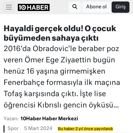
Abone ol
Giriş
Hayaldi gerçek oldu! O çocuk
büyümeden sahaya çıktı
2016'da Obradovic'le beraber poz
veren Ömer Ege Ziyaettin bugün
henüz 16 yaşına girmemişken
Fenerbahçe formasıyla ilk maçına
Tofaş karşısında çıktı. İşte lise
öğrencisi Kıbrıslı gencin öyküsü...
Yazan:
10Haber Haber Merkezi
Spor
5 Mart 2024
Bu haber 2 yıl önce yayınlandı