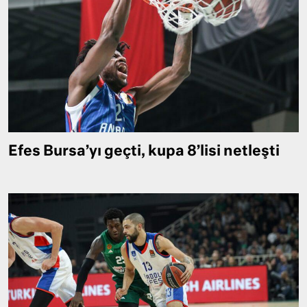
Efes Bursa’yı geçti, kupa 8’lisi netleşti