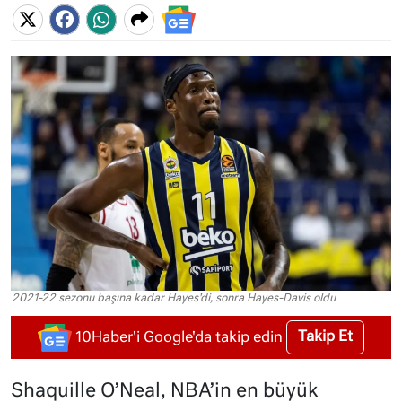
2021-22 sezonu başına kadar Hayes'di, sonra Hayes-Davis oldu
Takip Et
10Haber'i Google'da takip edin
Shaquille O’Neal, NBA’in en büyük