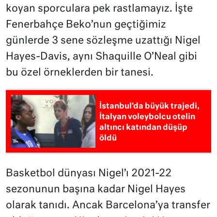
koyan sporculara pek rastlamayız. İşte
Fenerbahçe Beko’nun geçtiğimiz
günlerde 3 sene sözleşme uzattığı Nigel
Hayes-Davis, aynı Shaquille O’Neal gibi
bu özel örneklerden bir tanesi.
İstanbul’da büyük trajedi,
İtalyan voleybolcu otelin
altıncı katından düşüp
öldü
Basketbol dünyası Nigel’ı 2021-22
sezonunun başına kadar Nigel Hayes
olarak tanıdı. Ancak Barcelona’ya transfer