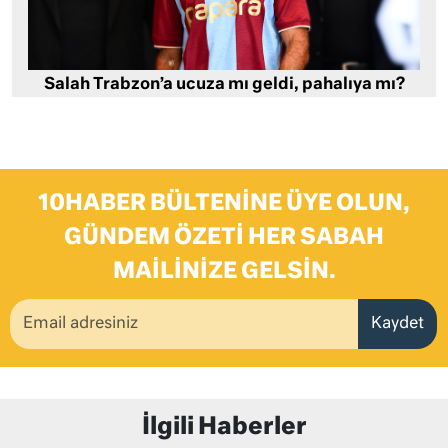
Salah Trabzon’a ucuza mı geldi, pahalıya mı?
10HABER BÜLTENINE ÜYE OLUN,
GÜNDEM ÖZETI HER SABAH
MAILINIZE GELSIN.
Kaydet
İlgili Haberler