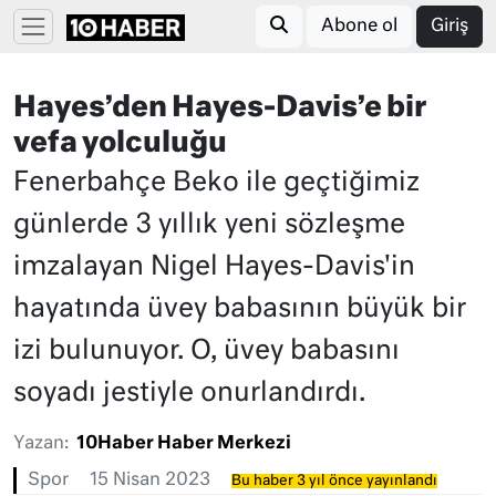
Abone ol
Giriş
Hayes’den Hayes-Davis’e bir
vefa yolculuğu
Fenerbahçe Beko ile geçtiğimiz
günlerde 3 yıllık yeni sözleşme
imzalayan Nigel Hayes-Davis'in
hayatında üvey babasının büyük bir
izi bulunuyor. O, üvey babasını
soyadı jestiyle onurlandırdı.
Yazan:
10Haber Haber Merkezi
Spor
15 Nisan 2023
Bu haber 3 yıl önce yayınlandı