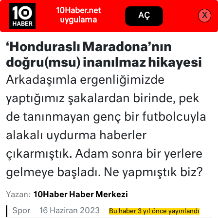
10Haber.net
Abone ol
Giriş
AÇ
X
uygulama
‘Honduraslı Maradona’nın
doğru(msu) inanılmaz hikayesi
Arkadaşımla ergenliğimizde
yaptığımız şakalardan birinde, pek
de tanınmayan genç bir futbolcuyla
alakalı uydurma haberler
çıkarmıştık. Adam sonra bir yerlere
gelmeye başladı. Ne yapmıştık biz?
Yazan:
10Haber Haber Merkezi
Spor
16 Haziran 2023
Bu haber 3 yıl önce yayınlandı