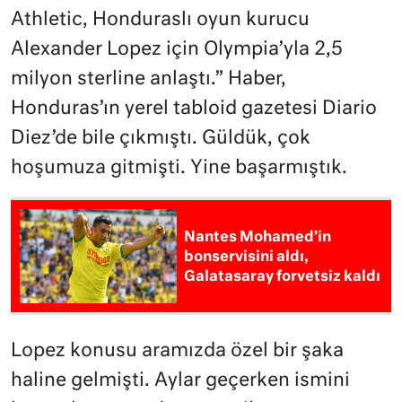
Athletic, Honduraslı oyun kurucu
Alexander Lopez için Olympia’yla 2,5
milyon sterline anlaştı.” Haber,
Honduras’ın yerel tabloid gazetesi Diario
Diez’de bile çıkmıştı. Güldük, çok
hoşumuza gitmişti. Yine başarmıştık.
Nantes Mohamed’in
bonservisini aldı,
Galatasaray forvetsiz kaldı
Lopez konusu aramızda özel bir şaka
haline gelmişti. Aylar geçerken ismini