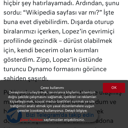
hiçbir şey hatırlayamadı. Ardından, şunu
sordu: “Wikipedia sayfası var mı?” İşte
buna evet diyebilirdim. Dışarda oturup
biralarımızı içerken, Lopez’in çevrimiçi
profilinde gezindik – dürüst olabilmek
için, kendi becerim olan kısımları
gösterdim. Zipp, Lopez’in üstünde
turuncu Dynamo formasını görünce
sahiden şaşırdı.
OK
Çerez kullanımı
Peki, şakam Dynamo yönetimine ulaşmış
Deneyiminizi iyileştirmek, tanımlama bilgilerini, sitemizin
doğru şekilde çalışmasını sağlamak, içerikleri ve reklamları
mıydı? Yönetimdeki herkese sordum ve
kişiselleştirmek, sosyal medya özellikleri sunmak ve site
trafiğimizi analiz etmek için yasal düzenlemelere uygun
hepsinin cevabı insanı sinir edecek
çerezler (cookies) kullanıyoruz. Detaylı bilgiye;
Bizi Telegram'da takip edin
Çerez Politikası
sayfamızdan erişebilirsiniz.
derecede açıktı. Honduraslı Maradona