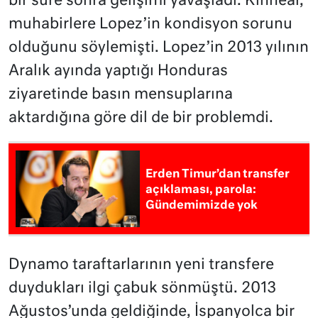
bir süre sonra gelişimi yavaşladı. Kinnear,
muhabirlere Lopez’in kondisyon sorunu
olduğunu söylemişti. Lopez’in 2013 yılının
Aralık ayında yaptığı Honduras
ziyaretinde basın mensuplarına
aktardığına göre dil de bir problemdi.
Erden Timur’dan transfer
açıklaması, parola:
Gündemimizde yok
Dynamo taraftarlarının yeni transfere
duydukları ilgi çabuk sönmüştü. 2013
Ağustos’unda geldiğinde, İspanyolca bir