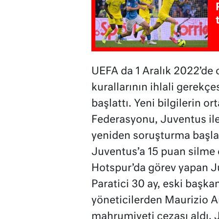
UEFA da 1 Aralık 2022’de ol
kurallarının ihlali gerek
başlattı. Yeni bilgilerin o
Federasyonu, Juventus ile
yeniden soruşturma başlat
Juventus’a 15 puan silme 
Hotspur’da görev yapan Ju
Paratici 30 ay, eski başka
yöneticilerden Maurizio A
mahrumiyeti cezası aldı. J