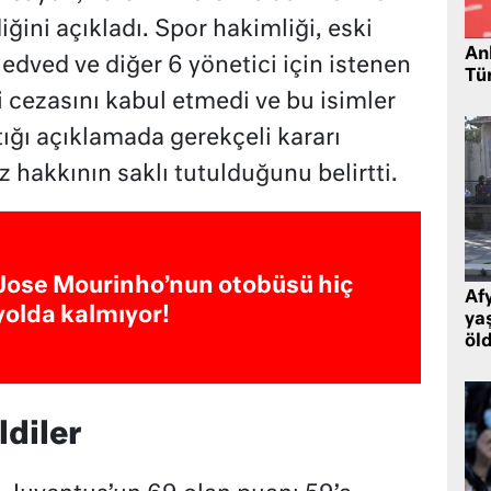
iğini açıkladı. Spor hakimliği, eski
Ank
edved ve diğer 6 yönetici için istenen
Tü
 cezasını kabul etmedi ve bu isimler
tığı açıklamada gerekçeli kararı
z hakkının saklı tutulduğunu belirtti.
Jose Mourinho’nun otobüsü hiç
Af
yolda kalmıyor!
ya
öl
ldiler