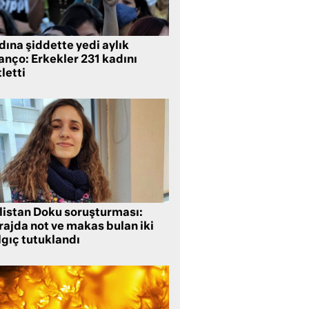
ına şiddette yedi aylık
anço: Erkekler 231 kadını
letti
listan Doku soruşturması:
rajda not ve makas bulan iki
lgıç tutuklandı