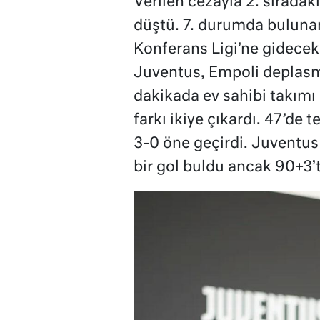
Verilen cezayla 2. sıradak
düştü. 7. durumda bulunan
Konferans Ligi’ne gidecek
Juventus, Empoli deplasm
dakikada ev sahibi takımı
farkı ikiye çıkardı. 47’de
3-0 öne geçirdi. Juventus
bir gol buldu ancak 90+3’t