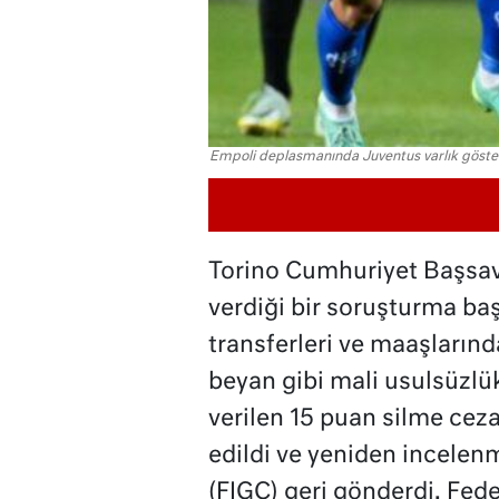
Empoli deplasmanında Juventus varlık göst
Torino Cumhuriyet Başsavc
verdiği bir soruşturma baş
transferleri ve maaşlarınd
beyan gibi mali usulsüzlük
verilen 15 puan silme ceza
edildi ve yeniden incelenm
(FIGC) geri gönderdi. Fede