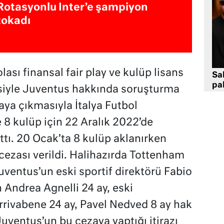
Rotasyonlu Inter’e şampiyon
tokadı
ası finansal fair play ve kulüp lisans
Sa
pa
çesiyle Juventus hakkında soruşturma
rtaya çıkmasıyla İtalya Futbol
 8 kulüp için 22 Aralık 2022’de
tı. 20 Ocak’ta 8 kulüp aklanırken
cezası verildi. Halihazırda Tottenham
ventus’un eski sportif direktörü Fabio
n Andrea Agnelli 24 ay, eski
rrivabene 24 ay, Pavel Nedved 8 ay hak
uventus’un bu cezaya yaptığı itirazı