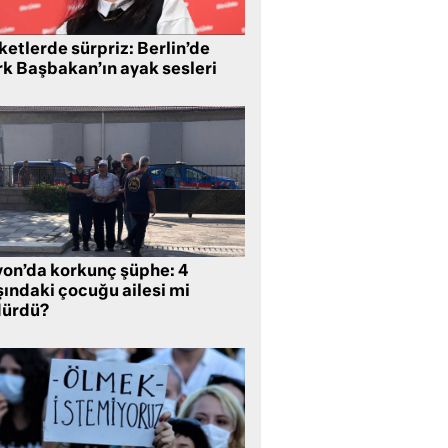
etlerde sürpriz: Berlin’de
rk Başbakan’ın ayak sesleri
yon’da korkunç şüphe: 4
şındaki çocuğu ailesi mi
dürdü?