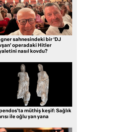
gner sahnesindeki bir ‘DJ
vşan’ operadaki Hitler
aletini nasıl kovdu?
pendos’ta müthiş keşif: Sağlık
rısı ile oğlu yan yana