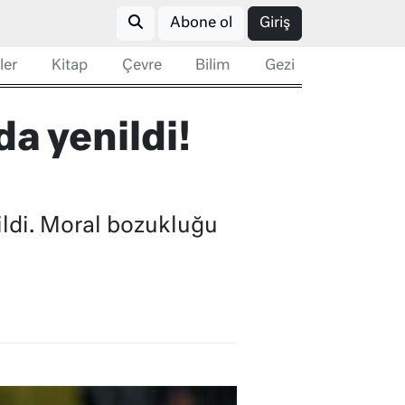
Abone ol
Giriş
ler
Kitap
Çevre
Bilim
Gezi
 yenildi!
ildi. Moral bozukluğu