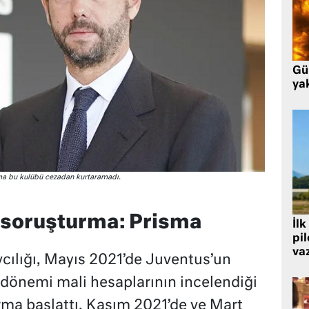
Gü
ya
 ama bu kulübü cezadan kurtaramadı.
 soruşturma: Prisma
İlk
pi
va
ılığı, Mayıs 2021’de Juventus’un
önemi mali hesaplarının incelendiği
urma başlattı. Kasım 2021’de ve Mart