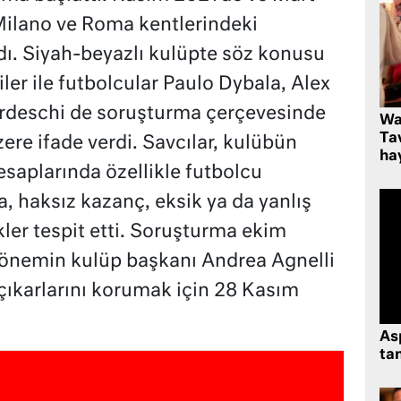
Milano ve Roma kentlerindeki
ldı. Siyah-beyazlı kulüpte söz konusu
er ile futbolcular Paulo Dybala, Alex
rdeschi de soruşturma çerçevesinde
Wa
Ta
ere ifade verdi. Savcılar, kulübün
hay
aplarında özellikle futbolcu
a, haksız kazanç, eksik ya da yanlış
ler tespit etti. Soruşturma ekim
önemin kulüp başkanı Andrea Agnelli
çıkarlarını korumak için 28 Kasım
As
tan