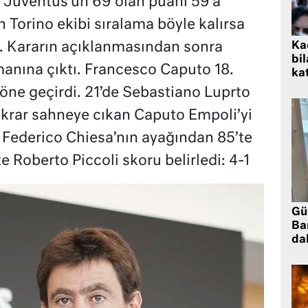
i Juventus’un 69 olan puanı 59’a
 Torino ekibi sıralama böyle kalırsa
Kad
. Kararın açıklanmasından sonra
bil
anına çıktı. Francesco Caputo 18.
kat
 öne geçirdi. 21’de Sebastiano Luprto
 tekrar sahneye cıkan Caputo Empoli’yi
 Federico Chiesa’nın ayağından 85’te
e Roberto Piccoli skoru belirledi: 4-1
Gü
Ba
da