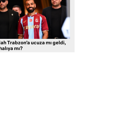
lah Trabzon’a ucuza mı geldi,
halıya mı?