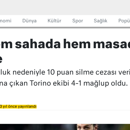
nomi
Dünya
Kültür
Spor
Sağlık
Popü
m sahada hem masada
e
luk nedeniyle 10 puan silme cezası ver
a çıkan Torino ekibi 4-1 mağlup oldu.
3 yıl önce yayınlandı