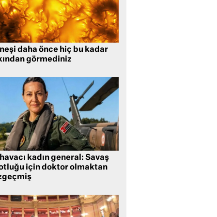
neşi daha önce hiç bu kadar
kından görmediniz
 havacı kadın general: Savaş
lotluğu için doktor olmaktan
zgeçmiş