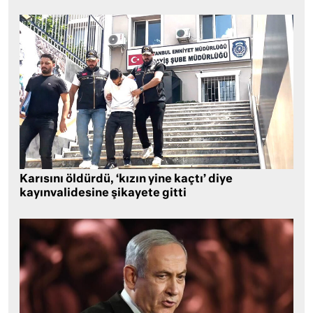
Karısını öldürdü, ‘kızın yine kaçtı’ diye
kayınvalidesine şikayete gitti