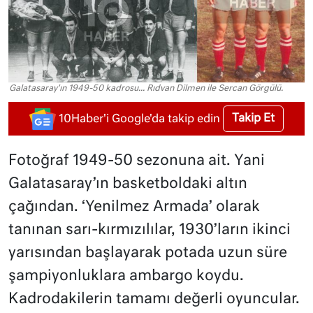
Galatasaray'ın 1949-50 kadrosu... Rıdvan Dilmen ile Sercan Görgülü.
Takip Et
10Haber'i Google'da takip edin
Fotoğraf 1949-50 sezonuna ait. Yani
Galatasaray’ın basketboldaki altın
çağından. ‘Yenilmez Armada’ olarak
tanınan sarı-kırmızılılar, 1930’ların ikinci
yarısından başlayarak potada uzun süre
şampiyonluklara ambargo koydu.
Kadrodakilerin tamamı değerli oyuncular.