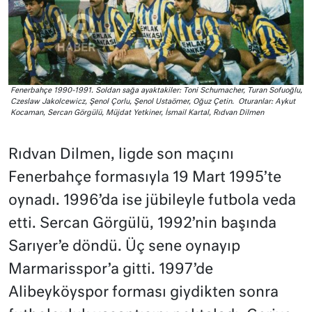
Fenerbahçe 1990-1991. Soldan sağa ayaktakiler: Toni Schumacher, Turan Sofuoğlu,
Czeslaw Jakolcewicz, Şenol Çorlu, Şenol Ustaömer, Oğuz Çetin. Oturanlar: Aykut
Kocaman, Sercan Görgülü, Müjdat Yetkiner, İsmail Kartal, Rıdvan Dilmen
Rıdvan Dilmen, ligde son maçını
Fenerbahçe formasıyla 19 Mart 1995’te
oynadı. 1996’da ise jübileyle futbola veda
etti. Sercan Görgülü, 1992’nin başında
Sarıyer’e döndü. Üç sene oynayıp
Marmarisspor’a gitti. 1997’de
Alibeyköyspor forması giydikten sonra