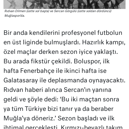
Rıdvan Dilmen (üstte sol başta) ve Sercan Görgülü (üstte soldan dördüncü)
Muğlaspor’da.
Bir anda kendilerini profesyonel futbolun
en üst liginde bulmuşlardı. Hazırlık kampı,
özel maçlar derken sezon iyice yaklaştı.
Bu arada fikstür çekildi. Boluspor, ilk
hafta Fenerbahçe ile ikinci hafta ise
Galatasaray ile deplasmanda oynayacaktı.
Rıdvan haberi alınca Sercan’ın yanına
geldi ve şöyle dedi: ‘Bu iki maçtan sonra
ya tüm Türkiye bizi tanır ya da beraber
Muğla’ya döneriz.’ Sezon başladı ve ilk
ihtimal gerçekleşti. Kırmızı-beyazlı takım