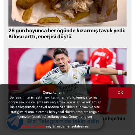
28 gün boyunca her öğünde kızarmış tavuk yedi:
Kilosu arttı, enerjisi düştü
OK
Çerez kullanımı
Deneyiminizi iyileştirmek, tanımlama bilgilerini, sitemizin
doğru şekilde çalışmasını sağlamak, içerikleri ve reklamları
kişiselleştirmek, sosyal medya özellikleri sunmak ve site
trafiğimizi analiz etmek için yasal düzenlemelere uygun
çerezler (cookies) kullanıyoruz. Detaylı bilgiye;
Arda Güler’e çılgın teklif: Olursa Fenerbahçe’nin
Bizi Telegram'da takip edin
kasasına da 23 milyon avro girecek
Çerez Politikası
sayfamızdan erişebilirsiniz.