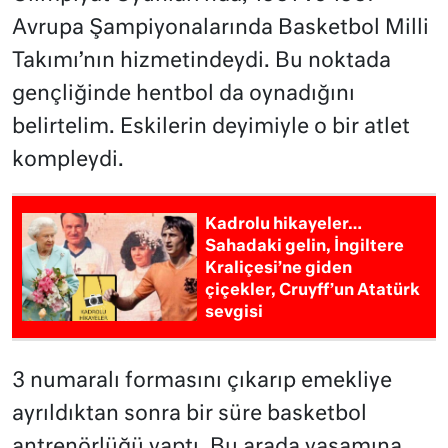
Avrupa Şampiyonalarında Basketbol Milli
Takımı’nın hizmetindeydi. Bu noktada
gençliğinde hentbol da oynadığını
belirtelim. Eskilerin deyimiyle o bir atlet
kompleydi.
Kadrolu hikayeler…
Sahadaki gelin, İngiltere
Kraliçesi’ne giden
çiçekler, Cruyff’un Atatürk
sevgisi
3 numaralı formasını çıkarıp emekliye
ayrıldıktan sonra bir süre basketbol
antrenörlüğü yaptı. Bu arada yaşamına