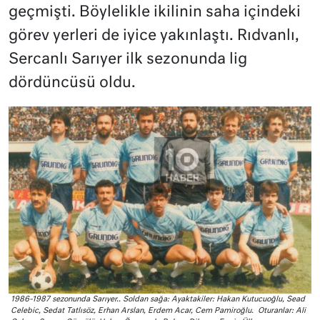
geçmişti. Böylelikle ikilinin saha içindeki
görev yerleri de iyice yakınlaştı. Rıdvanlı,
Sercanlı Sarıyer ilk sezonunda lig
dördüncüsü oldu.
1986-1987 sezonunda Sarıyer.. Soldan sağa: Ayaktakiler: Hakan Kutucuoğlu, Sead
Celebic, Sedat Tatlısöz, Erhan Arslan, Erdem Acar, Cem Pamiroğlu. Oturanlar: Ali