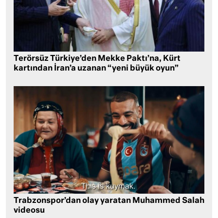
Terörsüz Türkiye’den Mekke Paktı’na, Kürt
kartından İran’a uzanan “yeni büyük oyun”
Trabzonspor’dan olay yaratan Muhammed Salah
videosu