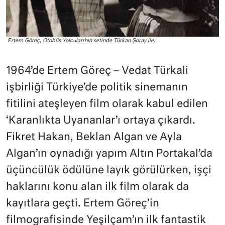
Ertem Göreç, Otobüs Yolcuları’nın setinde Türkan Şoray ile.
1964’de Ertem Göreç – Vedat Türkali
işbirliği Türkiye’de politik sinemanın
fitilini ateşleyen film olarak kabul edilen
‘Karanlıkta Uyananlar’ı ortaya çıkardı.
Fikret Hakan, Beklan Algan ve Ayla
Algan’ın oynadığı yapım Altın Portakal’da
üçüncülük ödülüne layık görülürken, işçi
haklarını konu alan ilk film olarak da
kayıtlara geçti. Ertem Göreç’in
filmografisinde Yeşilçam’ın ilk fantastik