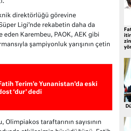
i.
knik direktörlüğü görevine
Süper Ligi’nde rekabetin daha da
Fat
ade eden Karembeu, PAOK, AEK gibi
iti
zin
rmansıyla şampiyonluk yarışının çetin
yö
Fatih Terim’e Yunanistan’da eski
dost ‘dur’ dedi
Dü
u, Olimpiakos taraftarının sayısının