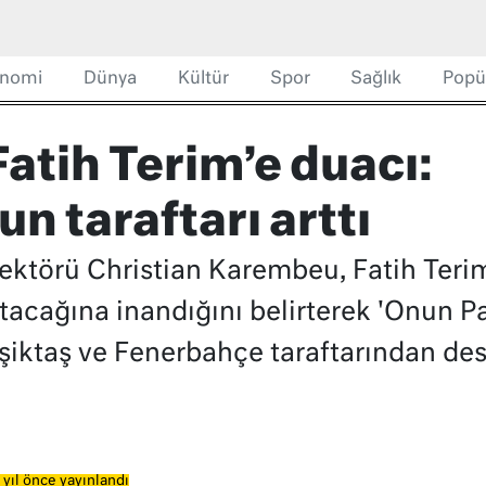
nomi
Dünya
Kültür
Spor
Sağlık
Popü
atih Terim’e duacı:
n taraftarı arttı
rektörü Christian Karembeu, Fatih Teri
rtacağına inandığını belirterek 'Onun P
iktaş ve Fenerbahçe taraftarından dest
 yıl önce yayınlandı