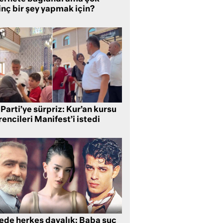
inç bir şey yapmak için?
Parti’ye sürpriz: Kur’an kursu
encileri Manifest’i istedi
lede herkes davalık: Baba suç