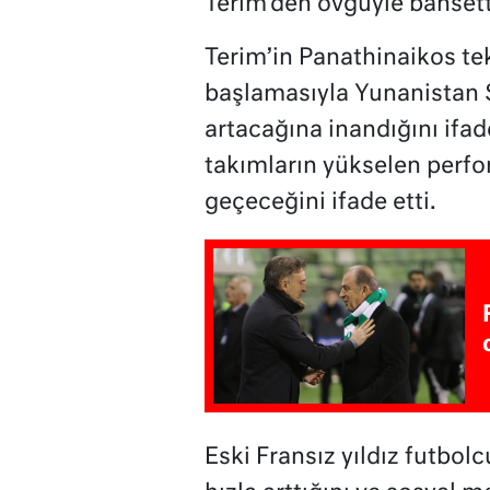
Terim’den övgüyle bahsett
Terim’in Panathinaikos te
başlamasıyla Yunanistan 
artacağına inandığını if
takımların yükselen perfo
geçeceğini ifade etti.
Eski Fransız yıldız futbolc