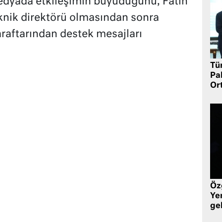
 medyada etkileşimin büyüdüğünü, Fatih
knik direktörü olmasından sonra
raftarından destek mesajları
Tü
Pa
Or
Öz
Yen
ge