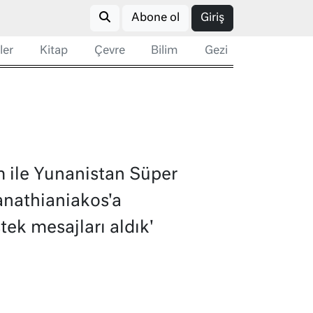
Abone ol
Giriş
ler
Kitap
Çevre
Bilim
Gezi
m ile Yunanistan Süper
anathianiakos'a
ek mesajları aldık'