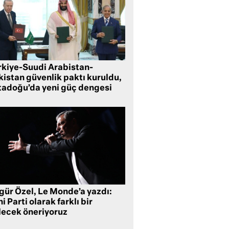
rkiye-Suudi Arabistan-
kistan güvenlik paktı kuruldu,
tadoğu’da yeni güç dengesi
gür Özel, Le Monde’a yazdı:
i Parti olarak farklı bir
lecek öneriyoruz