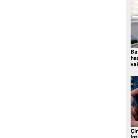
Ba
has
vak
Çin
in