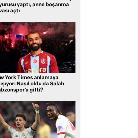
yurusu yaptı, anne boşanma
ası açtı
w York Times anlamaya
ışıyor: Nasıl oldu da Salah
abzonspor’a gitti?