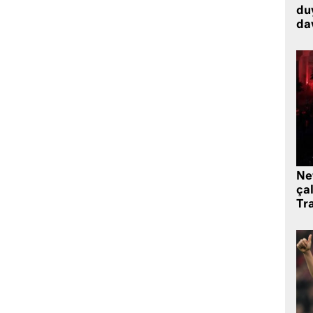
du
dav
Ne
çal
Tr