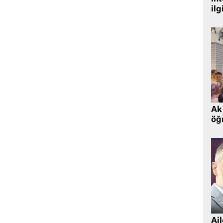
ilg
Ak 
öğr
Ai