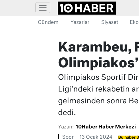
Gündem
Yazarlar
Siyaset
Eko
Karambeu, F
Olimpiakos’u
Olimpiakos Sportif Di
Ligi'ndeki rekabetin a
gelmesinden sonra Beş
dedi.
Yazan:
10Haber Haber Merkezi
Spor
13 Ocak 2024
Bu haber 3