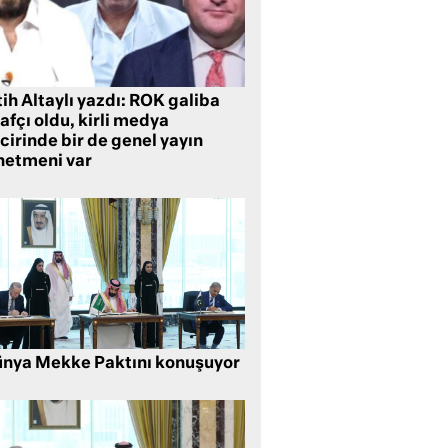
ih Altaylı yazdı: ROK galiba
rafçı oldu, kirli medya
cirinde bir de genel yayın
netmeni var
nya Mekke Paktını konuşuyor