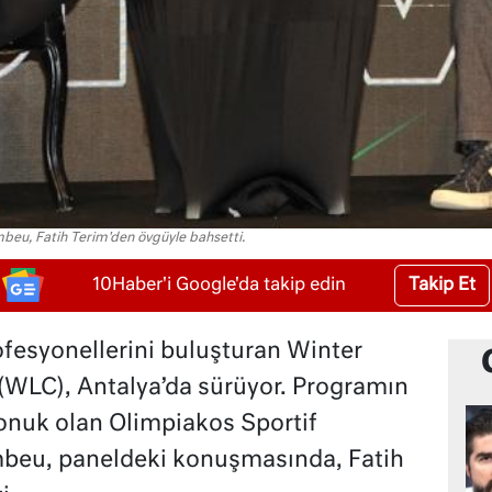
beu, Fatih Terim'den övgüyle bahsetti.
Takip Et
10Haber'i Google'da takip edin
ofesyonellerini buluşturan Winter
WLC), Antalya’da sürüyor. Programın
nuk olan Olimpiakos Sportif
mbeu, paneldeki konuşmasında, Fatih