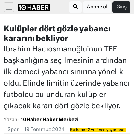
Abone ol
Giriş
Kulüpler dört gözle yabancı
kararını bekliyor
İbrahim Hacıosmanoğlu'nun TFF
başkanlığına seçilmesinin ardından
ilk demeci yabancı sınırına yönelik
oldu. Elinde limitin üzerinde yabancı
futbolcu bulunduran kulüpler
çıkacak kararı dört gözle bekliyor.
Yazan:
10Haber Haber Merkezi
Spor
19 Temmuz 2024
Bu haber 2 yıl önce yayınlandı