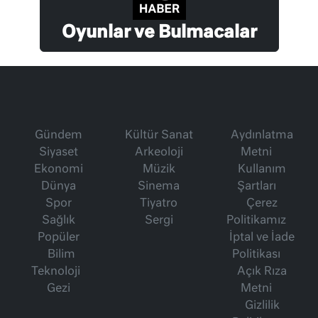
Oyunlar ve Bulmacalar
Gündem
Kültür Sanat
Aydınlatma
Siyaset
Arkeoloji
Metni
Ekonomi
Müzik
Kullanım
Dünya
Sinema
Şartları
Spor
Tiyatro
Çerez
Sağlık
Sergi
Politikamız
Popüler
İptal ve İade
Bilim
Politikası
Teknoloji
Açık Rıza
Gezi
Metni
Gizlilik