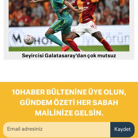
Seyircisi Galatasaray’dan çok mutsuz
10HABER BÜLTENINE ÜYE OLUN,
GÜNDEM ÖZETI HER SABAH
MAILINIZE GELSIN.
Kaydet