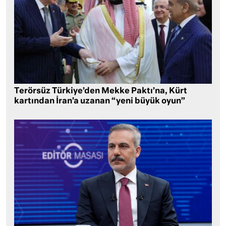
Terörsüz Türkiye’den Mekke Paktı’na, Kürt
kartından İran’a uzanan “yeni büyük oyun”