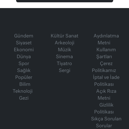
Gündem
Kültür Sanat
Aydınlatma
Siyaset
Arkeoloji
Metni
Ekonomi
Müzik
Kullanım
Dünya
Sinema
Şartları
Spor
Tiyatro
Çerez
Sağlık
Sergi
Politikamız
Popüler
İptal ve İade
Bilim
Politikası
Teknoloji
Açık Rıza
Gezi
Metni
Gizlilik
Politikası
Sıkça Sorulan
Sorular