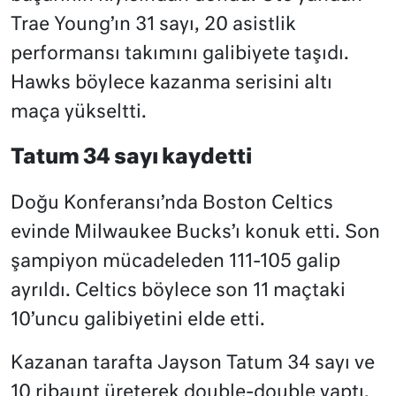
Trae Young’ın 31 sayı, 20 asistlik
performansı takımını galibiyete taşıdı.
Hawks böylece kazanma serisini altı
maça yükseltti.
Tatum 34 sayı kaydetti
Doğu Konferansı’nda Boston Celtics
evinde Milwaukee Bucks’ı konuk etti. Son
şampiyon mücadeleden 111-105 galip
ayrıldı. Celtics böylece son 11 maçtaki
10’uncu galibiyetini elde etti.
Kazanan tarafta Jayson Tatum 34 sayı ve
10 ribaunt üreterek double-double yaptı.