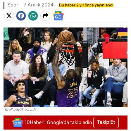
Spor
7 Aralık 2024
Bu haber 2 yıl önce yayınlandı
'Kral' büyük oynadı.
Takip Et
10Haber'i Google'da takip edin