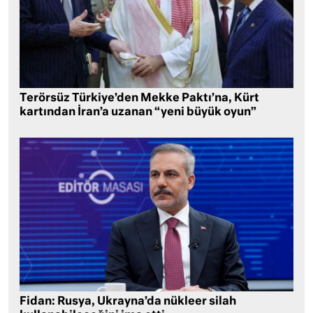
Terörsüz Türkiye’den Mekke Paktı’na, Kürt
kartından İran’a uzanan “yeni büyük oyun”
Fidan: Rusya, Ukrayna’da nükleer silah