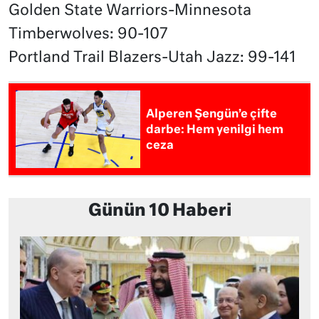
Golden State Warriors-Minnesota
Timberwolves: 90-107
Portland Trail Blazers-Utah Jazz: 99-141
Alperen Şengün’e çifte
darbe: Hem yenilgi hem
ceza
Günün 10 Haberi