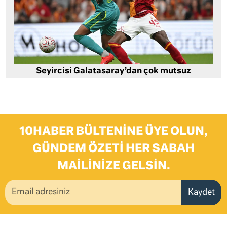
Seyircisi Galatasaray’dan çok mutsuz
10HABER BÜLTENINE ÜYE OLUN,
GÜNDEM ÖZETI HER SABAH
MAILINIZE GELSIN.
Kaydet