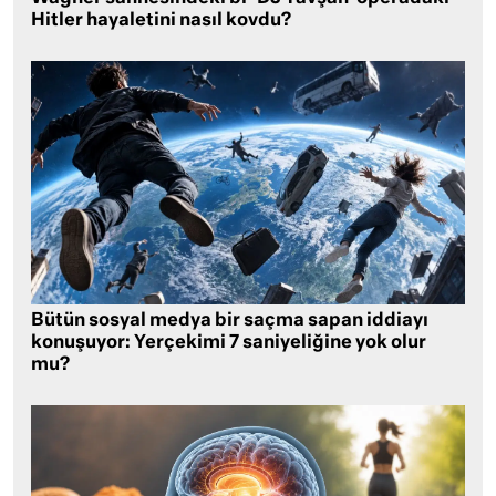
Hitler hayaletini nasıl kovdu?
Bütün sosyal medya bir saçma sapan iddiayı
konuşuyor: Yerçekimi 7 saniyeliğine yok olur
mu?