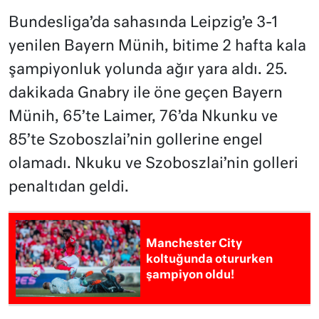
Bundesliga’da sahasında Leipzig’e 3-1
yenilen Bayern Münih, bitime 2 hafta kala
şampiyonluk yolunda ağır yara aldı. 25.
dakikada Gnabry ile öne geçen Bayern
Münih, 65’te Laimer, 76’da Nkunku ve
85’te Szoboszlai’nin gollerine engel
olamadı. Nkuku ve Szoboszlai’nin golleri
penaltıdan geldi.
Manchester City
koltuğunda otururken
şampiyon oldu!