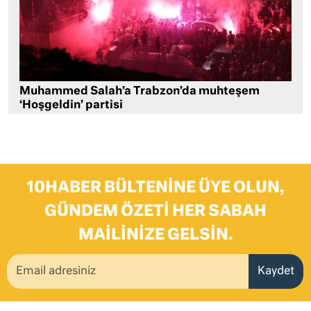
Muhammed Salah’a Trabzon’da muhteşem
‘Hoşgeldin’ partisi
10HABER BÜLTENINE ÜYE OLUN,
GÜNDEM ÖZETI HER SABAH
MAILINIZE GELSIN.
Kaydet