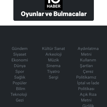
Oyunlar ve Bulmacalar
Gündem
Kültür Sanat
Aydınlatma
Siyaset
Arkeoloji
Metni
Ekonomi
Müzik
Kullanım
Dünya
Sinema
Şartları
Spor
Tiyatro
Çerez
Sağlık
Sergi
Politikamız
Popüler
İptal ve İade
Bilim
Politikası
Teknoloji
Açık Rıza
Gezi
Metni
Gizlilik