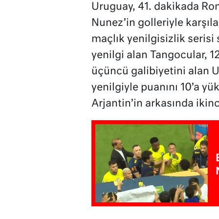
Uruguay, 41. dakikada Ron
Nunez’in golleriyle karşıl
maçlık yenilgisizlik serisi
yenilgi alan Tangocular, 1
üçüncü galibiyetini alan U
yenilgiyle puanını 10’a y
Arjantin’in arkasında iki