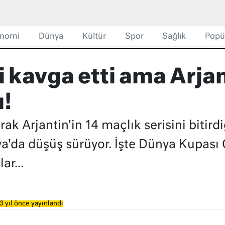
nomi
Dünya
Kültür
Spor
Sağlık
Popü
 kavga etti ama Arjan
!
ak Arjantin'in 14 maçlık serisini bitird
lya'da düşüş sürüyor. İşte Dünya Kupas
ar...
3 yıl önce yayınlandı