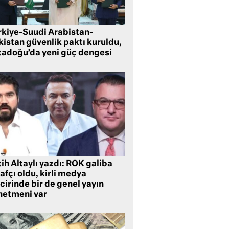
rkiye-Suudi Arabistan-
kistan güvenlik paktı kuruldu,
tadoğu’da yeni güç dengesi
ih Altaylı yazdı: ROK galiba
rafçı oldu, kirli medya
cirinde bir de genel yayın
netmeni var