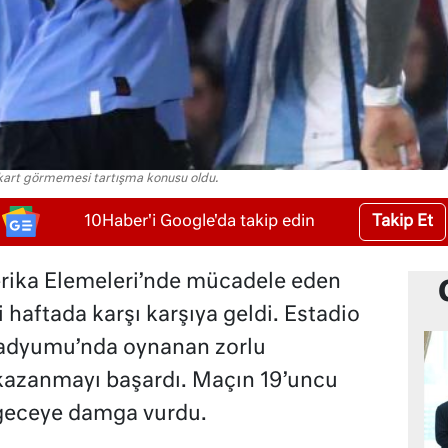
ı kart görmemesi tartışma konusu oldu.
Takip Et
10Haber'i Google'da takip edin
ika Elemeleri’nde mücadele eden
i haftada karşı karşıya geldi. Estadio
adyumu’nda oynanan zorlu
azanmayı başardı. Maçın 19’uncu
geceye damga vurdu.