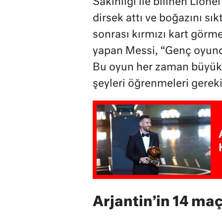
Sakinliği ile bilinen Lione
dirsek attı ve boğazını sık
sonrası kırmızı kart görm
yapan Messi, “Genç oyuncu
Bu oyun her zaman büyük b
şeyleri öğrenmeleri gereki
Arjantin’in 14 maç