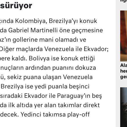
ilg
 sürüyor
ında Kolombiya, Brezilya’yı konuk
kada Gabriel Martinelli öne geçmesine
az’ın gollerine mani olamadı ve
. Diğer maçlarda Venezuela ile Ekvador;
ere kaldı. Bolivya ise konuk ettiği
Al
sonuçların ardından puanını dokuza
her
ü, sekiz puana ulaşan Venezuela
gen
Brezilya ise yedi puanla beşinci
sıradaki Ekvador ile Paraguay’ın beş
a ilk altıda yer alan takımlar direkt
decek. Yedinci takımsa play-off