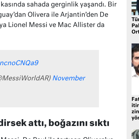
asında sahada gerginlik yaşandı. Bir
ay’dan Olivera ile Arjantin’den De
Tü
aya Lionel Messi ve Mac Allister da
Pa
Or
/BncnoCNQa9
(@MessiWorldAR)
November
Fat
iti
zin
yö
irsek attı, boğazını sıktı