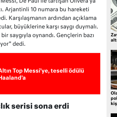
l Messi, De Paul ile tartışan Olivera’ya
tı. Arjantinli 10 numara bu hareketi
edi. Karşılaşmanın ardından açıklama
lar, büyüklerine karşı saygı duymalı.
ir saygıyla oynandı. Gençlerin bazı
Zay
alt
yor” dedi.
Altın Top Messi’ye, teselli ödülü
Haaland’a
Ol
pol
kiş
lık serisi sona erdi