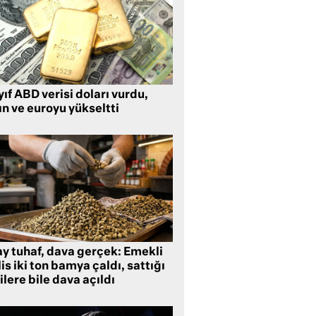
ıf ABD verisi doları vurdu,
ın ve euroyu yükseltti
ay tuhaf, dava gerçek: Emekli
is iki ton bamya çaldı, sattığı
ilere bile dava açıldı