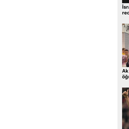
İsr
re
Ak 
öğr