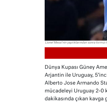
Lionel Messi'nin yaptıklarından sonra kırmız
Dünya Kupası Güney Amer
Arjantin ile Uruguay, 5’inc
Alberto Jose Armando St
mücadeleyi Uruguay 2-0 k
dakikasında çıkan kavga 