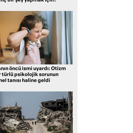
inç bir şey yapmak için?
anın öncü ismi uyardı: Otizm
 türlü psikolojik sorunun
el tanısı haline geldi