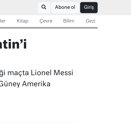
Abone ol
Giriş
ler
Kitap
Çevre
Bilim
Gezi
tin’i
iği maçta Lionel Messi
ı Güney Amerika