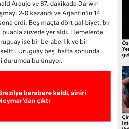
ald Araujo ve 87. dakikada Darwin
aşmayı 2-0 kazandı ve Arjantin’in 14
 sona erdi. Beş maçta dört galibiyet, bir
2 puanla zirvede yer aldı. Elemelerde
ruguay ise bir beraberlik ve bir
Öz
Yen
ükseltti. Uruguay beş hafta sonunda
ge
nci durumda bulunuyor.
Brezilya berabere kaldı, siniri
Neymar’dan çıktı
Çin
in