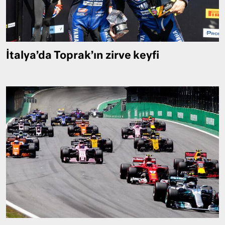
İtalya’da Toprak’ın zirve keyfi