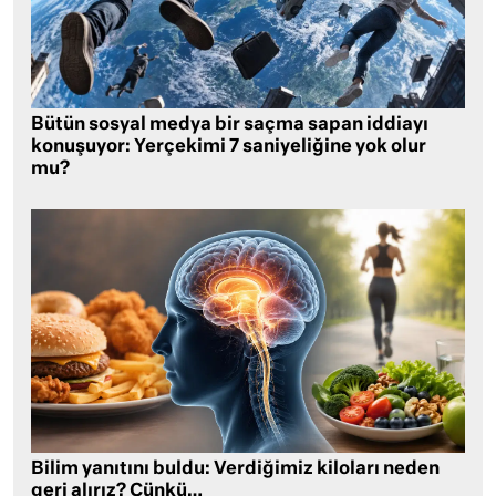
Bütün sosyal medya bir saçma sapan iddiayı
konuşuyor: Yerçekimi 7 saniyeliğine yok olur
mu?
Bilim yanıtını buldu: Verdiğimiz kiloları neden
geri alırız? Çünkü…