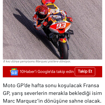
8 kez dünya şampiyonu Marquez pistlere dönüyor.
Takip Et
10Haber'i Google'da takip edin
Moto GP’de hafta sonu koşulacak Fransa
GP, yarış severlerin merakla beklediği isim
Marc Marquez’in dönüşüne sahne olacak.