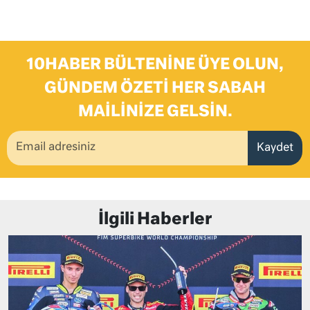
10HABER BÜLTENINE ÜYE OLUN,
GÜNDEM ÖZETI HER SABAH
MAILINIZE GELSIN.
Kaydet
İlgili Haberler