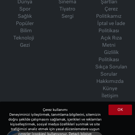
Dünya
Sinema
Şartları
Spor
Tiyatro
Çerez
Sağlık
Sergi
Politikamız
Popüler
İptal ve İade
Bilim
Politikası
Teknoloji
Açık Rıza
Gezi
Metni
Gizlilik
Politikası
Sıkça Sorulan
Sorular
Hakkımızda
Künye
İletişim
OK
Çerez kullanımı
İsmet Berkan Yazıları
Deneyiminizi iyileştirmek, tanımlama bilgilerini, sitemizin
doğru şekilde çalışmasını sağlamak, içerikleri ve reklamları
Ertuğrul Özkök Yazıları
kişiselleştirmek, sosyal medya özellikleri sunmak ve site
Haftalık Gazete
trafiğimizi analiz etmek için yasal düzenlemelere uygun
çerezler (cookies) kullanıyoruz. Detaylı bilgiye;