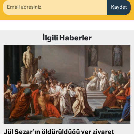
Kaydet
İlgili Haberler
Jül Sezar’ın öldürüldüğü yer ziyaret