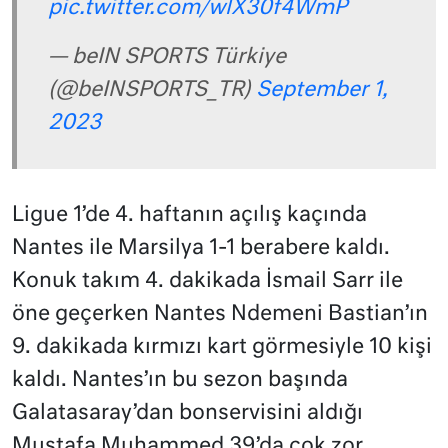
pic.twitter.com/wlX30f4WmP
— beIN SPORTS Türkiye
(@beINSPORTS_TR)
September 1,
2023
Ligue 1’de 4. haftanın açılış kaçında
Nantes ile Marsilya 1-1 berabere kaldı.
Konuk takım 4. dakikada İsmail Sarr ile
öne geçerken Nantes Ndemeni Bastian’ın
9. dakikada kırmızı kart görmesiyle 10 kişi
kaldı. Nantes’ın bu sezon başında
Galatasaray’dan bonservisini aldığı
Mustafa Muhammed 39’da çok zor