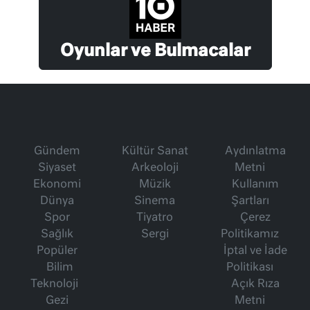
Oyunlar ve Bulmacalar
Gündem
Kültür Sanat
Aydınlatma
Siyaset
Arkeoloji
Metni
Ekonomi
Müzik
Kullanım
Dünya
Sinema
Şartları
Spor
Tiyatro
Çerez
Sağlık
Sergi
Politikamız
Popüler
İptal ve İade
Bilim
Politikası
Teknoloji
Açık Rıza
Gezi
Metni