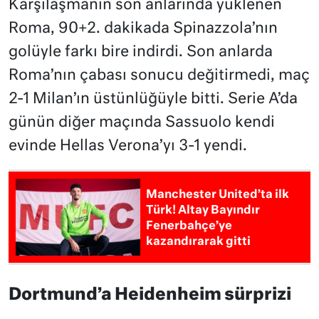
Karşılaşmanın son anlarında yüklenen
Roma, 90+2. dakikada Spinazzola’nın
golüyle farkı bire indirdi. Son anlarda
Roma’nın çabası sonucu değitirmedi, maç
2-1 Milan’ın üstünlüğüyle bitti. Serie A’da
günün diğer maçında Sassuolo kendi
evinde Hellas Verona’yı 3-1 yendi.
Manchester United’ta ilk
Türk! Altay Bayındır
Fenerbahçe’ye
kazandırarak gitti
Dortmund’a Heidenheim sürprizi