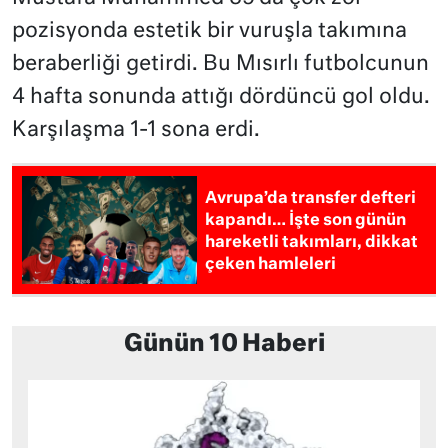
pozisyonda estetik bir vuruşla takımına
beraberliği getirdi. Bu Mısırlı futbolcunun
4 hafta sonunda attığı dördüncü gol oldu.
Karşılaşma 1-1 sona erdi.
Avrupa’da transfer defteri
kapandı… İşte son günün
hareketli takımları, dikkat
çeken hamleleri
Günün 10 Haberi