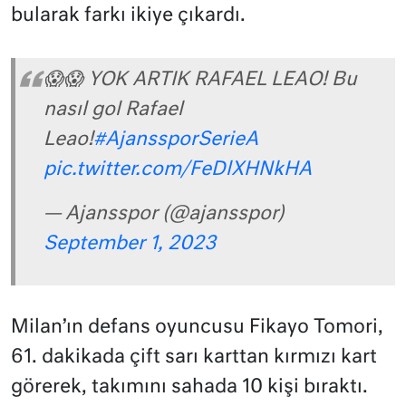
bularak farkı ikiye çıkardı.
😱😱 YOK ARTIK RAFAEL LEAO! Bu
nasıl gol Rafael
Leao!
#AjanssporSerieA
pic.twitter.com/FeDlXHNkHA
— Ajansspor (@ajansspor)
September 1, 2023
Milan’ın defans oyuncusu Fikayo Tomori,
61. dakikada çift sarı karttan kırmızı kart
görerek, takımını sahada 10 kişi bıraktı.