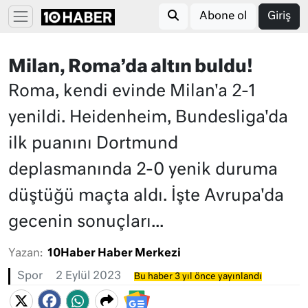
Abone ol
Giriş
Milan, Roma’da altın buldu!
Roma, kendi evinde Milan'a 2-1
yenildi. Heidenheim, Bundesliga'da
ilk puanını Dortmund
deplasmanında 2-0 yenik duruma
düştüğü maçta aldı. İşte Avrupa'da
gecenin sonuçları...
Yazan:
10Haber Haber Merkezi
Spor
2 Eylül 2023
Bu haber 3 yıl önce yayınlandı