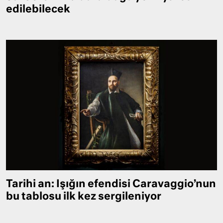
edilebilecek
Tarihi an: Işığın efendisi Caravaggio’nun
bu tablosu ilk kez sergileniyor