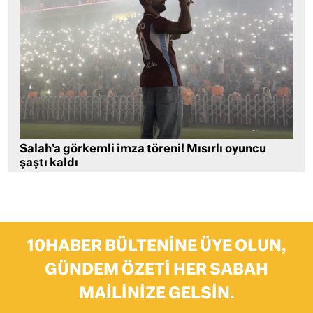
Salah’a görkemli imza töreni! Mısırlı oyuncu
şaştı kaldı
10HABER BÜLTENINE ÜYE OLUN,
GÜNDEM ÖZETI HER SABAH
MAILINIZE GELSIN.