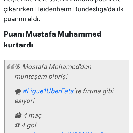
çıkarırken Heidenheim Bundesliga’da ilk
puanını aldı.
Puanı Mustafa Muhammed
kurtardı
🎯 Mostafa Mohamed’den
muhteşem bitiriş!
🌪️
#Ligue1UberEats
‘te fırtına gibi
esiyor!
🏟️ 4 maç
⚽ 4 gol