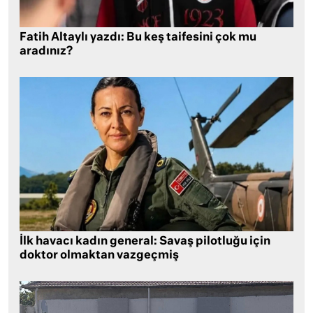
Fatih Altaylı yazdı: Bu keş taifesini çok mu
aradınız?
İlk havacı kadın general: Savaş pilotluğu için
doktor olmaktan vazgeçmiş