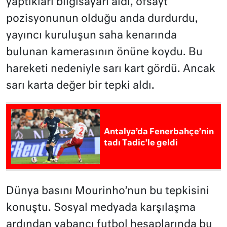
yaptıkları bilgisayarı aldı, ofsayt
pozisyonunun olduğu anda durdurdu,
yayıncı kuruluşun saha kenarında
bulunan kamerasının önüne koydu. Bu
hareketi nedeniyle sarı kart gördü. Ancak
sarı karta değer bir tepki aldı.
Antalya’da Fenerbahçe’nin
tadı Tadic’le geldi
Dünya basını Mourinho’nun bu tepkisini
konuştu. Sosyal medyada karşılaşma
ardından yabancı futbol hesaplarında bu