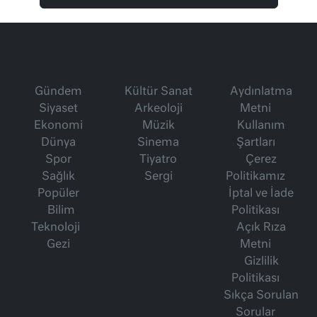
Gündem
Kültür Sanat
Aydınlatma
Siyaset
Arkeoloji
Metni
Ekonomi
Müzik
Kullanım
Dünya
Sinema
Şartları
Spor
Tiyatro
Çerez
Sağlık
Sergi
Politikamız
Popüler
İptal ve İade
Bilim
Politikası
Teknoloji
Açık Rıza
Gezi
Metni
Gizlilik
Politikası
Sıkça Sorulan
Sorular