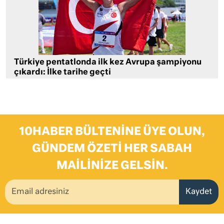
Türkiye pentatlonda ilk kez Avrupa şampiyonu
çıkardı: İlke tarihe geçti
10HABER BÜLTENINE ÜYE OLUN,
GÜNDEM ÖZETI HER SABAH
MAILINIZE GELSIN.
Kaydet