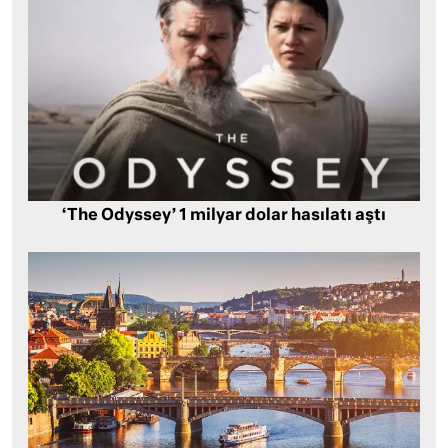
‘The Odyssey’ 1 milyar dolar hasılatı aştı