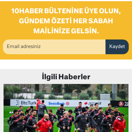
10HABER BÜLTENINE ÜYE OLUN,
GÜNDEM ÖZETI HER SABAH
MAILINIZE GELSIN.
Kaydet
İlgili Haberler