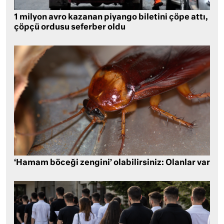
1 milyon avro kazanan piyango biletini çöpe attı,
çöpçü ordusu seferber oldu
‘Hamam böceği zengini’ olabilirsiniz: Olanlar var