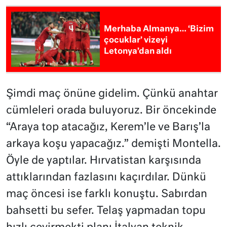
Merhaba Almanya… ‘Bizim
çocuklar’ vizeyi
Letonya’dan aldı
Şimdi maç önüne gidelim. Çünkü anahtar
cümleleri orada buluyoruz. Bir öncekinde
“Araya top atacağız, Kerem’le ve Barış’la
arkaya koşu yapacağız.” demişti Montella.
Öyle de yaptılar. Hırvatistan karşısında
attıklarından fazlasını kaçırdılar. Dünkü
maç öncesi ise farklı konuştu. Sabırdan
bahsetti bu sefer. Telaş yapmadan topu