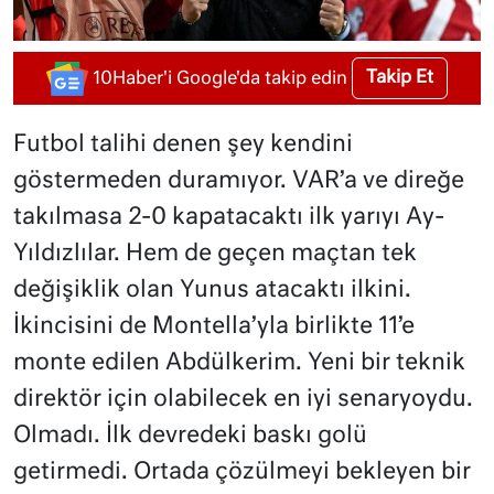
Takip Et
10Haber'i Google'da takip edin
Futbol talihi denen şey kendini
göstermeden duramıyor. VAR’a ve direğe
takılmasa 2-0 kapatacaktı ilk yarıyı Ay-
Yıldızlılar. Hem de geçen maçtan tek
değişiklik olan Yunus atacaktı ilkini.
İkincisini de Montella’yla birlikte 11’e
monte edilen Abdülkerim. Yeni bir teknik
direktör için olabilecek en iyi senaryoydu.
Olmadı. İlk devredeki baskı golü
getirmedi. Ortada çözülmeyi bekleyen bir