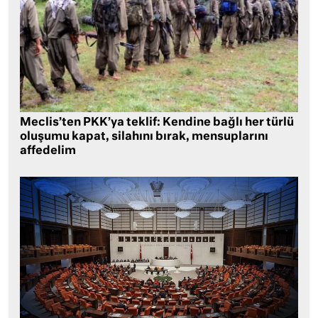
Meclis’ten PKK’ya teklif: Kendine bağlı her türlü
oluşumu kapat, silahını bırak, mensuplarını
affedelim