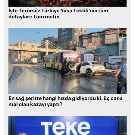
İşte Terörsüz Türkiye Yasa Teklifi’nin tüm
detayları: Tam metin
En sağ şeritte hangi hızda gidiyordu ki, üç cana
mal olan kazayı yaptı?