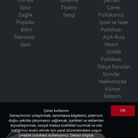
Dünya
Sinema
Şartları
Spor
Tiyatro
Çerez
Sağlık
Sergi
Politikamız
Popüler
İptal ve İade
Bilim
Politikası
Teknoloji
Açık Rıza
Gezi
Metni
Gizlilik
Politikası
Sıkça Sorulan
Sorular
Hakkımızda
Künye
İletişim
OK
Çerez kullanımı
Deneyiminizi iyileştirmek, tanımlama bilgilerini, sitemizin
İsmet Berkan Yazıları
doğru şekilde çalışmasını sağlamak, içerikleri ve reklamları
Ertuğrul Özkök Yazıları
kişiselleştirmek, sosyal medya özellikleri sunmak ve site
trafiğimizi analiz etmek için yasal düzenlemelere uygun
Haftalık Gazete
çerezler (cookies) kullanıyoruz. Detaylı bilgiye;