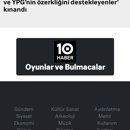
ve YPG’nin özerkliğini destekleyenler’
kınandı
Oyunlar ve Bulmacalar
Gündem
Kültür Sanat
Aydınlatma
Siyaset
Arkeoloji
Metni
Ekonomi
Müzik
Kullanım