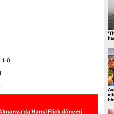
‘Th
has
 1-0
1
4
Avr
adr
bir
Almanya’da Hansi Flick dönemi