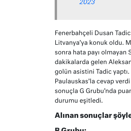
2023
Fenerbahçeli Dusan Tadic’i
Litvanya’ya konuk oldu. M
sonra hata payı olmayan Sı
dakikalarda gelen Aleksand
golün asistini Tadic yaptı
Paulauskas’la cevap verdi 
sonuçla G Grubu’nda puanı
durumu eşitledi.
Alınan sonuçlar şöyle
B Grubu: