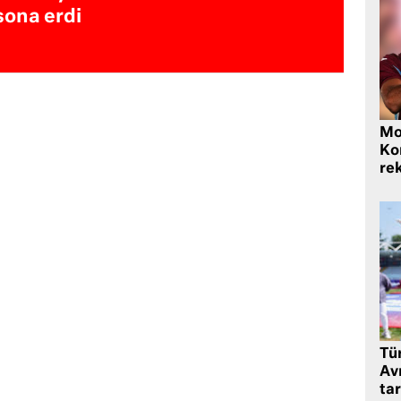
sona erdi
Mo
Ko
rek
Tü
Av
tar