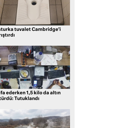
aturka tuvalet Cambridge’i
ıştırdı
ifa ederken 1,5 kilo da altın
türdü: Tutuklandı