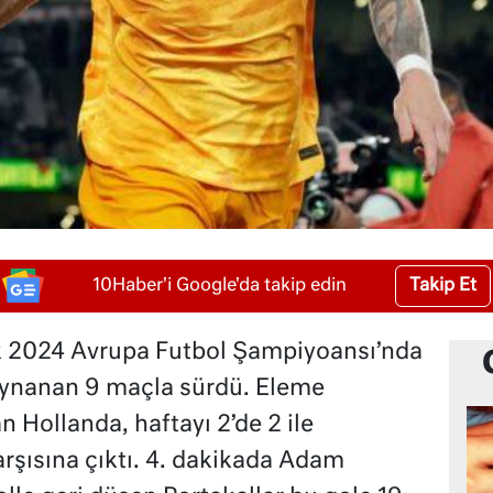
Takip Et
10Haber'i Google'da takip edin
 2024 Avrupa Futbol Şampiyoansı’nda
oynanan 9 maçla sürdü. Eleme
 Hollanda, haftayı 2’de 2 ile
rşısına çıktı. 4. dakikada Adam