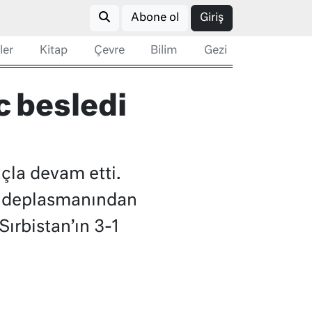
Abone ol
Giriş
ler
Kitap
Çevre
Bilim
Gezi
c besledi
çla devam etti.
da deplasmanından
Sırbistan’ın 3-1