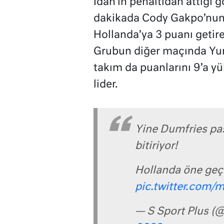
Idah’ın penaltıdan attığı g
dakikada Cody Gakpo’nun p
Hollanda’ya 3 puanı getir
Grubun diğer maçında Yuna
takım da puanlarını 9’a yü
lider.
Yine Dumfries pas
bitiriyor!
Hollanda öne geçi
pic.twitter.co
— S Sport Plus (