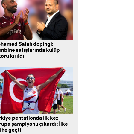
hamed Salah dopingi:
mbine satışlarında kulüp
oru kırıldı!
rkiye pentatlonda ilk kez
rupa şampiyonu çıkardı: İlke
ihe geçti