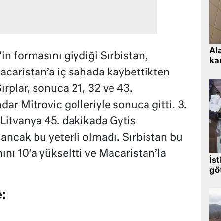
Al
n formasını giydiği Sırbistan,
kar
acaristan’a iç sahada kaybettikten
rplar, sonuca 21, 32 ve 43.
ar Mitrovic golleriyle sonuca gitti. 3.
. Litvanya 45. dakikada Gytis
ancak bu yeterli olmadı. Sırbistan bu
nı 10’a yükseltti ve Macaristan’la
İst
gö
: