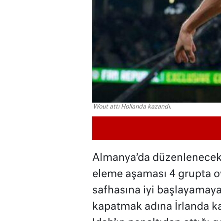
Wout attı Hollanda kazandı.
Almanya’da düzenlenecek
eleme aşaması 4 grupta 
safhasına iyi başlayamayan
kapatmak adına İrlanda ka