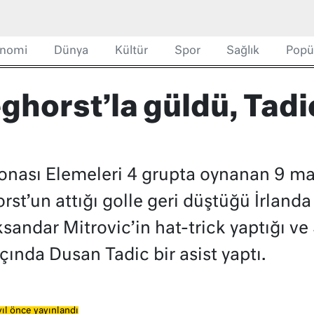
nomi
Dünya
Kültür
Spor
Sağlık
Popü
horst’la güldü, Tadi
ı
nası Elemeleri 4 grupta oynanan 9 ma
st’un attığı golle geri düştüğü İrlan
sandar Mitrovic’in hat-trick yaptığı ve 
ında Dusan Tadic bir asist yaptı.
ıl önce yayınlandı