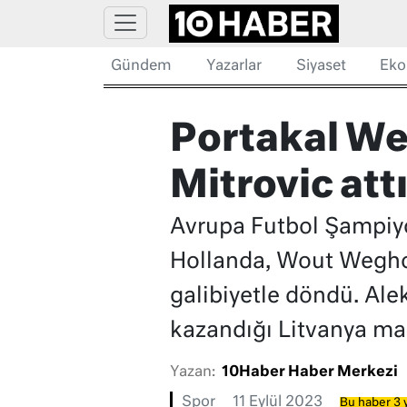
Gündem
Yazarlar
Siyaset
Eko
Portakal Weg
Mitrovic att
Avrupa Futbol Şampiyo
Hollanda, Wout Weghor
galibiyetle döndü. Alek
kazandığı Litvanya maç
Yazan:
10Haber Haber Merkezi
Spor
11 Eylül 2023
Bu haber 3 y