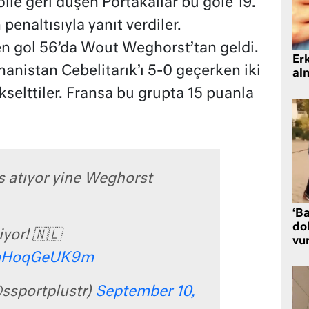
olle geri düşen Portakallar bu gole 19.
enaltısıyla yanıt verdiler.
en gol 56’da Wout Weghorst’tan geldi.
Er
nistan Cebelitarık’ı 5-0 geçerken iki
al
kselttiler. Fransa bu grupta 15 puanla
 atıyor yine Weghorst
‘Ba
dol
yor! 🇳🇱
vu
m/mHoqGeUK9m
@ssportplustr)
September 10,