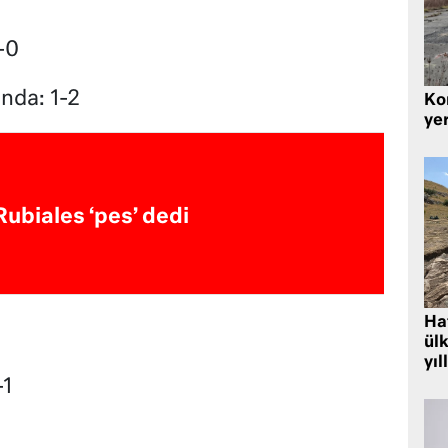
-0
nda: 1-2
Kor
yer
Rubiales ‘pes’ dedi
Hat
ülk
yıl
-1