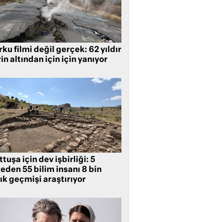
ku filmi değil gerçek: 62 yıldır
in altından için için yanıyor
tuşa için dev işbirliği: 5
eden 55 bilim insanı 8 bin
lık geçmişi araştırıyor