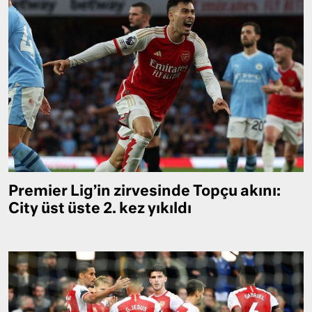
Premier Lig’in zirvesinde Topçu akını:
City üst üste 2. kez yıkıldı