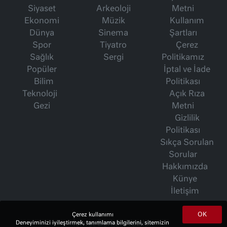
Siyaset
Arkeoloji
Metni
Ekonomi
Müzik
Kullanım
Dünya
Sinema
Şartları
Spor
Tiyatro
Çerez
Sağlık
Sergi
Politikamız
Popüler
İptal ve İade
Bilim
Politikası
Teknoloji
Açık Rıza
Gezi
Metni
Gizlilik
Politikası
Sıkça Sorulan
Sorular
Hakkımızda
Künye
İletişim
OK
Çerez kullanımı
İsmet Berkan Yazıları
Deneyiminizi iyileştirmek, tanımlama bilgilerini, sitemizin