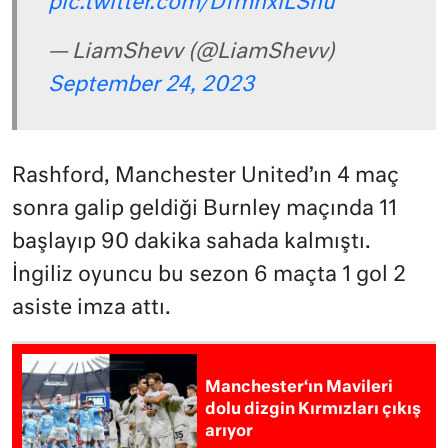
pic.twitter.com/DfmnxiLShu
— LiamShevv (@LiamShevv)
September 24, 2023
Rashford, Manchester United’ın 4 maç
sonra galip geldiği Burnley maçında 11
başlayıp 90 dakika sahada kalmıştı.
İngiliz oyuncu bu sezon 6 maçta 1 gol 2
asiste imza attı.
Manchester‘ın Mavileri
dolu dizgin Kırmızları çıkış
arıyor