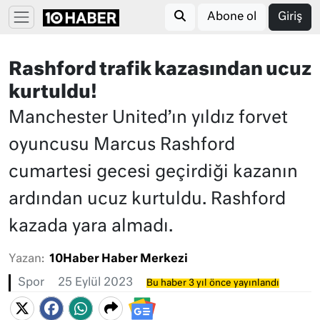
Abone ol
Giriş
Rashford trafik kazasından ucuz
kurtuldu!
Manchester United’ın yıldız forvet
oyuncusu Marcus Rashford
cumartesi gecesi geçirdiği kazanın
ardından ucuz kurtuldu. Rashford
kazada yara almadı.
Yazan:
10Haber Haber Merkezi
Spor
25 Eylül 2023
Bu haber 3 yıl önce yayınlandı