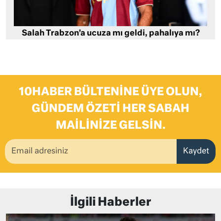
Salah Trabzon’a ucuza mı geldi, pahalıya mı?
10HABER BÜLTENINE ÜYE OLUN,
GÜNDEM ÖZETI HER SABAH
MAILINIZE GELSIN.
Kaydet
İlgili Haberler