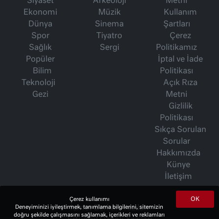
Siyaset
Arkeoloji
Metni
Ekonomi
Müzik
Kullanım
Dünya
Sinema
Şartları
Spor
Tiyatro
Çerez
Sağlık
Sergi
Politikamız
Popüler
İptal ve İade
Bilim
Politikası
Teknoloji
Açık Rıza
Gezi
Metni
Gizlilik
Politikası
Sıkça Sorulan
Sorular
Hakkımızda
Künye
İletişim
OK
Çerez kullanımı
Deneyiminizi iyileştirmek, tanımlama bilgilerini, sitemizin
İsmet Berkan Yazıları
doğru şekilde çalışmasını sağlamak, içerikleri ve reklamları