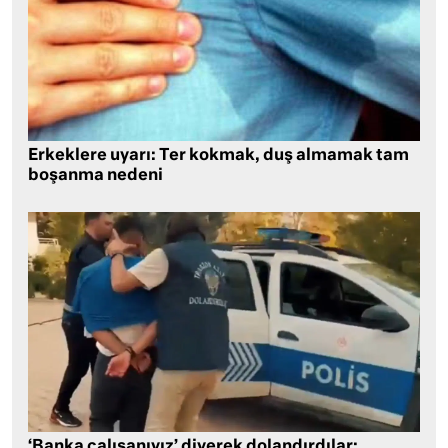
Erkeklere uyarı: Ter kokmak, duş almamak tam
boşanma nedeni
‘Banka çalışanıyız’ diyerek dolandırdılar: