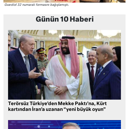
Gvardiol 32 numaralı formasını bağışlamıştı.
Günün 10 Haberi
Terörsüz Türkiye’den Mekke Paktı’na, Kürt
kartından İran’a uzanan “yeni büyük oyun”