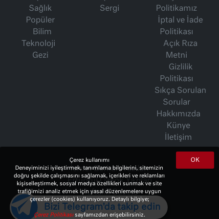
Sağlık
Sergi
Politikamız
Popüler
İptal ve İade
Bilim
Politikası
Teknoloji
Açık Rıza
Gezi
Metni
Gizlilik
Politikası
Sıkça Sorulan
Sorular
Hakkımızda
Künye
İletişim
OK
Çerez kullanımı
Deneyiminizi iyileştirmek, tanımlama bilgilerini, sitemizin
İsmet Berkan Yazıları
doğru şekilde çalışmasını sağlamak, içerikleri ve reklamları
Ertuğrul Özkök Yazıları
kişiselleştirmek, sosyal medya özellikleri sunmak ve site
trafiğimizi analiz etmek için yasal düzenlemelere uygun
Haftalık Gazete
çerezler (cookies) kullanıyoruz. Detaylı bilgiye;
Bizi Telegram'da takip edin
Çerez Politikası
sayfamızdan erişebilirsiniz.