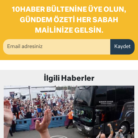
10HABER BÜLTENINE ÜYE OLUN,
GÜNDEM ÖZETI HER SABAH
MAILINIZE GELSIN.
Kaydet
İlgili Haberler