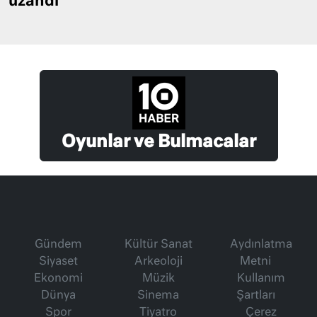
uzandı
Oyunlar ve Bulmacalar
Gündem
Kültür Sanat
Aydınlatma
Siyaset
Arkeoloji
Metni
Ekonomi
Müzik
Kullanım
Dünya
Sinema
Şartları
Spor
Tiyatro
Çerez