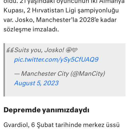
oldu. 21 yaşındaki oyuncunun iki Almanya
Kupası, 2 Hırvatistan Ligi şampiyonluğu
var. Josko, Manchester’la 2028’e kadar
sözleşme imzaladı.
Suits you, Josko! 🤩🩵
pic.twitter.com/ySy5CfUAQ9
— Manchester City (@ManCity)
August 5, 2023
Depremde yanımızdaydı
Gvardiol, 6 Şubat tarihinde merkez üssü