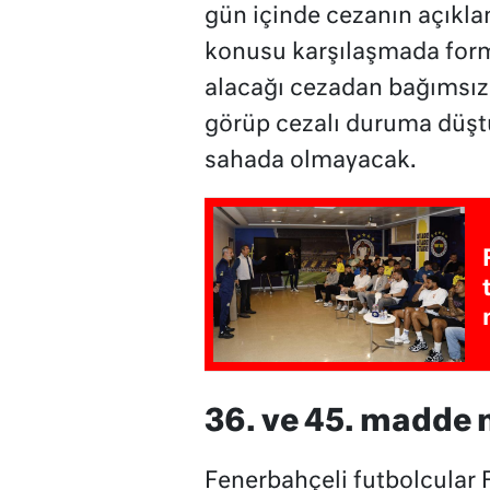
gün içinde cezanın açıkl
konusu karşılaşmada for
alacağı cezadan bağımsız
görüp cezalı duruma düş
sahada olmayacak.
36. ve 45. madde 
Fenerbahçeli futbolcular F