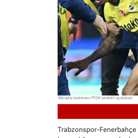
Merakla beklenen PFDK sevkleri açıklandı.
Trabzonspor-Fenerbahçe m