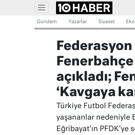
Gündem
Yazarlar
Siyaset
Eko
Federasyon 
Fenerbahçe m
açıkladı; F
‘Kavgaya kar
Türkiye Futbol Federa
yaşananlar nedeniyle 
Eğribayat'ın PFDK'ye s