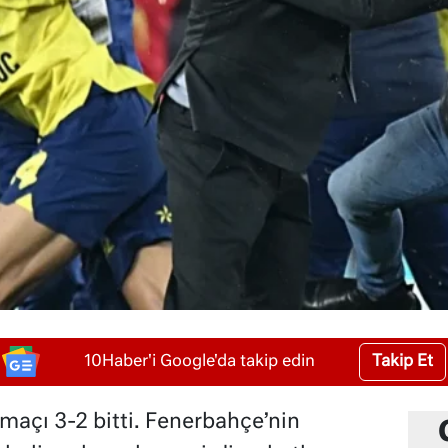
Takip Et
10Haber'i Google'da takip edin
açı 3-2 bitti. Fenerbahçe’nin