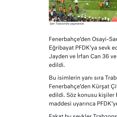
İşte Trabzon’da yaşananlar.
Fenerbahçe’den Osayi-Sam
Eğribayat
PFDK
’ya sevk e
Jayden ve İrfan Can 36 v
edildi.
Bu isimlerin yanı sıra T
Fenerbahçe’den Kürşat Çi
edildi. Söz konusu kişiler 
maddesi uyarınca PFDK’ye 
Fakat bu sevkler Trabzonsp