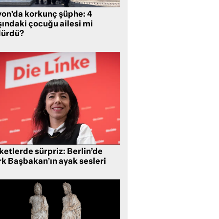
yon’da korkunç şüphe: 4
şındaki çocuğu ailesi mi
dürdü?
etlerde sürpriz: Berlin’de
rk Başbakan’ın ayak sesleri