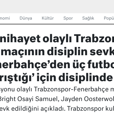
nomi
Dünya
Kültür
Spor
Sağlık
Popü
nihayet olaylı Trabz
açının disiplin sevk
enerbahçe’den üç futb
ıştığı’ için disiplinde
syonu olaylı Trabzonspor-Fenerbahçe 
Bright Osayi Samuel, Jayden Oosterwol
evk edildiğini açıkladı. Trabzonspor ku