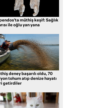
pendos’ta müthiş keşif: Sağlık
rısı ile oğlu yan yana
hiş deney başarılı oldu, 70
lyon tohum atıp denize hayatı
i getirdiler