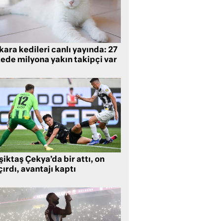
ara kedileri canlı yayında: 27
kede milyona yakın takipçi var
iktaş Çekya’da bir attı, on
ırdı, avantajı kaptı