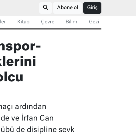
Abone ol
Giriş
ler
Kitap
Çevre
Bilim
Gezi
onspor-
lerini
olcu
maçı ardından
de ve İrfan Can
lübü de disipline sevk