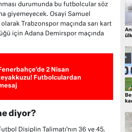
anması durumunda bu futbolcular söz
ma giyemeyecek. Osayi Samuel
 olarak Trabzonspor maçında sarı kart
Ank
tüğü için Adana Demirspor maçında
ül
Fenerbahçe’de 2 Nisan
teyakkuzu! Futbolculardan
mesaj
Beş
kaç
ne diyor?
utbol Disiplin Talimatı’nın 36 ve 45.