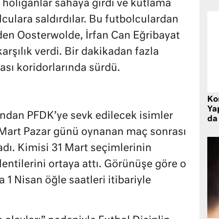
holiganlar sahaya girdi ve kutlama
lculara saldırdılar. Bu futbolculardan
den Oosterwolde, İrfan Can Eğribayat
karşılık verdi. Bir dakikadan fazla
sı koridorlarında sürdü.
Ko
Yap
ından PFDK’ye sevk edilecek isimler
da 
 Mart Pazar günü oynanan maç sonrası
adı. Kimisi 31 Mart seçimlerinin
entilerini ortaya attı. Görünüşe göre o
a 1 Nisan öğle saatleri itibariyle