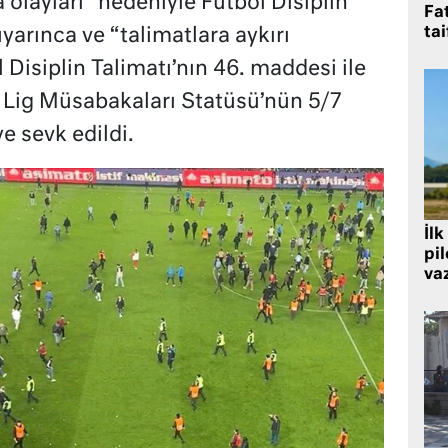
olayları” nedeniyle Futbol Disiplin
Fat
tai
yarınca ve “talimatlara aykırı
 Disiplin Talimatı’nın 46. maddesi ile
Lig Müsabakaları Statüsü’nün 5/7
 sevk edildi.
İlk
pi
va