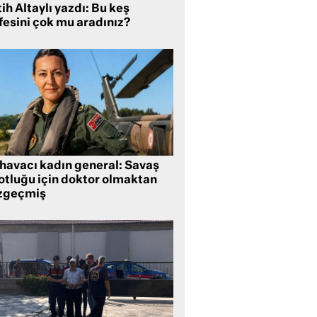
ih Altaylı yazdı: Bu keş
fesini çok mu aradınız?
 havacı kadın general: Savaş
lotluğu için doktor olmaktan
zgeçmiş