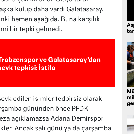
başka kulüp daha vardı Galatasaray.
 linki hemen aşağıda. Buna karşılık
As
i bir tepki gelmedi.
tan
Trabzonspor ve Galatasaray’dan
sevk tepkisi: İstifa
Müt
mi
vk edilen isimler tedbirsiz olarak
ger
 çarşamba gününden önce PFDK
 ceza açıklamazsa Adana Demirspor
kler. Ancak salı günü ya da çarşamba