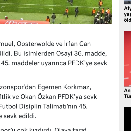
Af
ya
öl
uel, Oosterwolde ve İrfan Can
dildi. Bu isimlerden Osayi 36. madde,
e 45. maddeler uyarınca PFDK’ye sevk
rabzonspor’dan Egemen Korkmaz,
Ank
ftlik ve Okan Özkan
PFDK
’ya sevk
Tü
Futbol Disiplin Talimatı’nın 45.
sevk edildi.
or’u çok kızdırdı. Olaya taraf