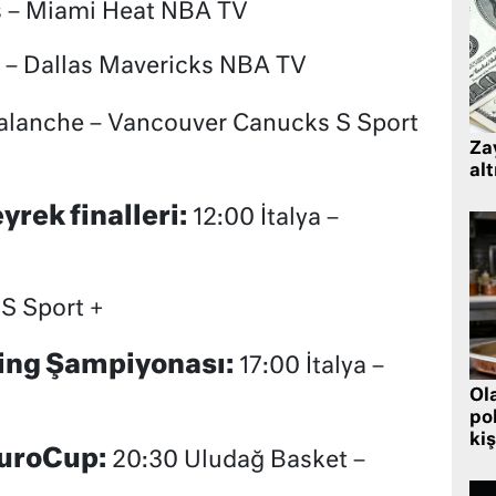
s – Miami Heat NBA TV
 – Dallas Mavericks NBA TV
lanche – Vancouver Canucks S Sport
Zay
alt
yrek finalleri:
12:00 İtalya –
 S Sport +
ling Şampiyonası:
17:00 İtalya –
Ol
pol
kiş
EuroCup:
20:30 Uludağ Basket –