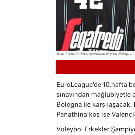
Eski Anadolu Efes oyuncusu Bryant Bologna'n
EuroLeague’de 10.hafta b
sınavından mağlubiyetle 
Bologna ile karşılaşacak
Panathinaikos ise Valencia
Voleybol Erkekler Şampiyo