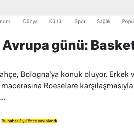
nomi
Dünya
Kültür
Spor
Sağlık
Popü
ı Avrupa günü: Basket
hçe, Bologna'ya konuk oluyor. Erkek 
acerasına Roeselare karşılaşmasıyla b
..
Bu haber 3 yıl önce yayınlandı