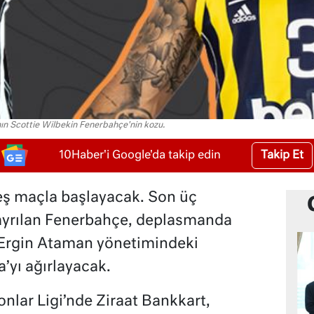
ın Scottie Wilbekin Fenerbahçe'nin kozu.
Takip Et
10Haber'i Google'da takip edin
eş maçla başlayacak. Son üç
ayrılan Fenerbahçe, deplasmanda
. Ergin Ataman yönetimindeki
’yı ağırlayacak.
nlar Ligi’nde Ziraat Bankkart,