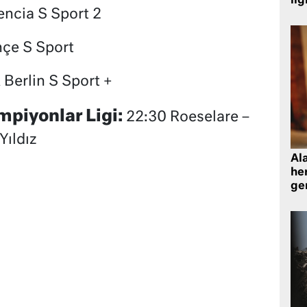
ilg
encia S Sport 2
çe S Sport
Berlin S Sport +
mpiyonlar Ligi:
22:30 Roeselare –
Yıldız
Al
her
gen