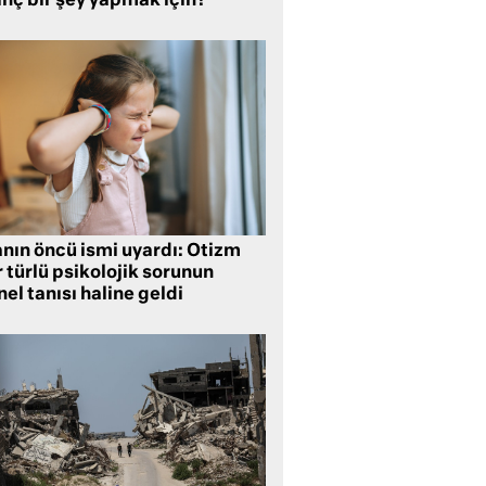
inç bir şey yapmak için?
anın öncü ismi uyardı: Otizm
 türlü psikolojik sorunun
el tanısı haline geldi