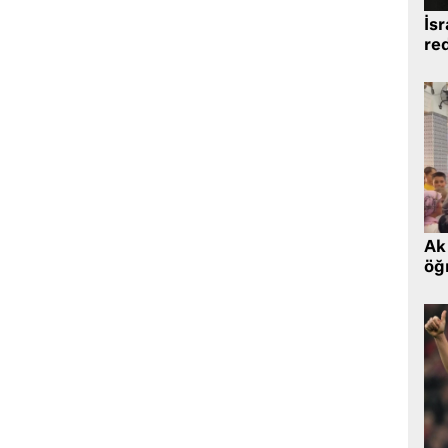
İsr
re
Ak 
öğr