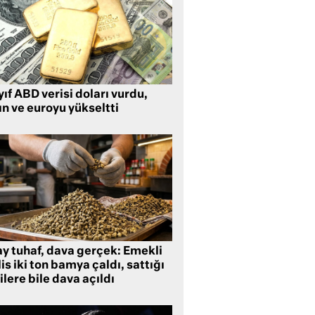
ıf ABD verisi doları vurdu,
ın ve euroyu yükseltti
ay tuhaf, dava gerçek: Emekli
is iki ton bamya çaldı, sattığı
ilere bile dava açıldı