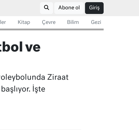
Abone ol
Giriş
ler
Kitap
Çevre
Bilim
Gezi
bol ve
voleybolunda Ziraat
aşlıyor. İşte