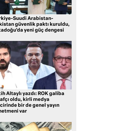
rkiye-Suudi Arabistan-
kistan güvenlik paktı kuruldu,
tadoğu’da yeni güç dengesi
ih Altaylı yazdı: ROK galiba
rafçı oldu, kirli medya
cirinde bir de genel yayın
netmeni var