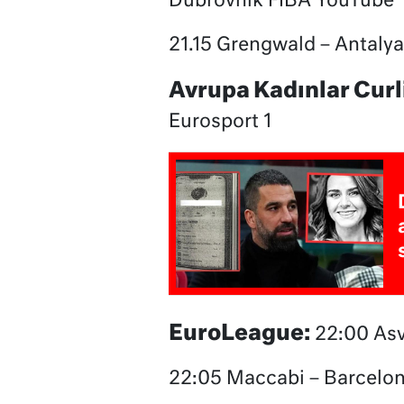
Dubrovnik FIBA YouTube
21.15 Grengwald – Antaly
Avrupa Kadınlar Cur
Eurosport 1
EuroLeague:
22:00 Asv
22:05 Maccabi – Barcelon