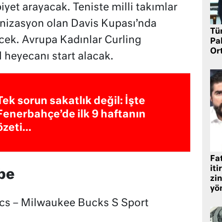
iyet arayacak. Teniste milli takımlar
nizasyon olan Davis Kupası’nda
Tü
cek. Avrupa Kadınlar Curling
Pa
Or
 heyecanı start alacak.
Tek sorun sakatlık değil: İşte
Fenerbahçe’de ilk 9 haftanın
özeti…
Fat
iti
be
zin
yö
cs – Milwaukee Bucks S Sport