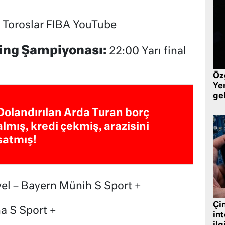
a Toroslar FIBA YouTube
ling Şampiyonası:
22:00 Yarı final
Öz
Yen
ge
Dolandırılan Arda Turan borç
almış, kredi çekmiş, arazisini
satmış!
el – Bayern Münih S Sport +
Çin
a S Sport +
in